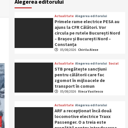
Alegerea editorului
Actualitate
Alegerea editorului
Primele rame electrice PESA au
ajuns la CFR Călători. Vor
circula pe rutele București Nord
– Brașov și București Nord –
Constanța
05/08/2026
Chirila Alexe
Actualitate
Alegerea editorului
Social
STB pregătește sancțiuni
pentru călătorii care fac
zgomot în mijloacele de
transport în comun
05/08/2026
Ilinca Vasilescu
Actualitate
Alegerea editorului
ARF a recepționat încă două
locomotive electrice Traxx
Passenger. O a treia este
pregătită pentru introducerea