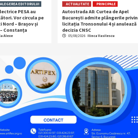
ALEGEREA EDITORULUI
ACTUALITATE
PRINCIPALE
lectrice PESA au
Autostrada A8: Curtea de Apel
ători. Vor circula pe
București admite plângerile privi
i Nord – Brașov și
licitația Tronsonului 4 și anulează
 – Constanța
decizia CNSC
la Alexe
05/08/2026
Ilinca Vasilescu