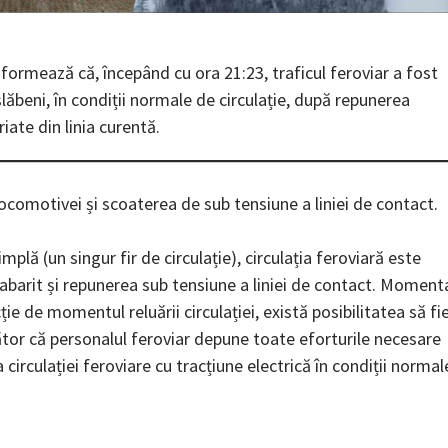
ormează că, începând cu ora 21:23, traficul feroviar a fost
şlăbeni, în condiții normale de circulație, după repunerea
iate din linia curentă.
ocomotivei și scoaterea de sub tensiune a liniei de contact.
plă (un singur fir de circulație), circulația feroviară este
barit și repunerea sub tensiune a liniei de contact. Moment
ție de momentul reluării circulației, există posibilitatea să fi
lător că personalul feroviar depune toate eforturile necesare
 circulației feroviare cu tracțiune electrică în condiții normal