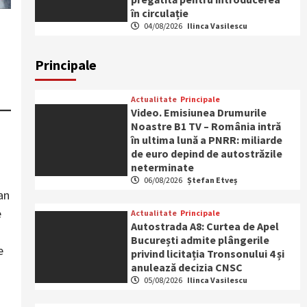
în circulație
04/08/2026
Ilinca Vasilescu
Principale
Actualitate
Principale
Video. Emisiunea Drumurile
Noastre B1 TV – România intră
în ultima lună a PNRR: miliarde
de euro depind de autostrăzile
neterminate
06/08/2026
Ștefan Etveș
an
e
Actualitate
Principale
Autostrada A8: Curtea de Apel
București admite plângerile
e
privind licitația Tronsonului 4 și
anulează decizia CNSC
05/08/2026
Ilinca Vasilescu