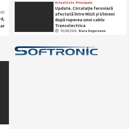
Actualitate
Principale
Update. Circulație feroviară
col
afectată între Mizil și Ulmeni
rd,
după ruperea unui cablu
Transelectrica
iar
05/08/2026
Klara Ungureanu