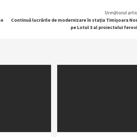
Următorul arti
le
Continuă lucrările de modernizare în stația Timișoara No
pe Lotul 3 al proiectului ferov