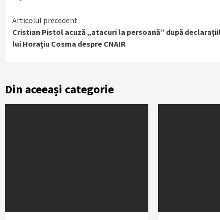
Continue
Articolul precedent
Cristian Pistol acuză „atacuri la persoană” după declarații
Reading
lui Horațiu Cosma despre CNAIR
Din aceeași categorie