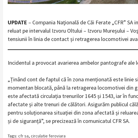
UPDATE
– Compania Naţională de Căi Ferate „CFR” SA inf
reluat pe intervalul Izvoru Oltului – Izvoru Mureșului – Vo
tensiunii în linia de contact și retragerea locomotivei avar
Incidentul a provocat avarierea ambelor pantografe ale l
„Ținând cont de faptul că în zona menționată este linie sim
momentan blocată, până la retragerea locomotivei din ga
este afectată circulația trenurilor 1645 și 1543, iar în func
afectate și alte trenuri de călători. Asigurăm publicul că
pentru soluționarea situației din zona afectată și reluarea
și de siguranță”, se precizează în comunicatul CFR SA.
Tags:
cfr sa
,
circulatie feroviara