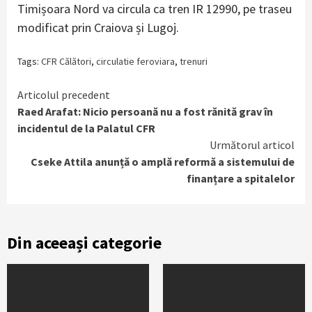
Timișoara Nord va circula ca tren IR 12990, pe traseu
modificat prin Craiova și Lugoj.
Tags:
CFR Călători
,
circulatie feroviara
,
trenuri
Continue
Articolul precedent
Raed Arafat: Nicio persoană nu a fost rănită grav în
Reading
incidentul de la Palatul CFR
Următorul articol
Cseke Attila anunță o amplă reformă a sistemului de
finanțare a spitalelor
Din aceeași categorie