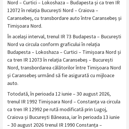
Nord – Curtici – Lokoshaza – Budapesta și ca tren IR
12072 în relația București Nord – Craiova –
Caransebeș, cu transbordare auto între Caransebeș și
Timișoara Nord.
În același interval, trenul IR 73 Budapesta – București
Nord va circula conform graficului în relația
Budapesta – Lokoshaza – Curtici – Timișoara Nord și
ca tren IR 12073 în relația Caransebeș – București
Nord, transbordarea călătorilor între Timișoara Nord
și Caransebeș urmând să fie asigurată cu mijloace
auto.
Totodată, în perioada 12 iunie – 30 august 2026,
trenul IR 1992 Timișoara Nord – Constanța va circula
ca tren IR 12992 pe rută modificată prin Lugoj,
Craiova și București Băneasa, iar în perioada 13 iunie
– 30 august 2026 trenul IR 1990 Constanța –