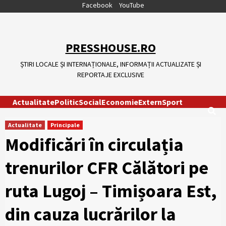
Skip
Facebook
YouTube
to
content
PRESSHOUSE.RO
ȘTIRI LOCALE ȘI INTERNAȚIONALE, INFORMAȚII ACTUALIZATE ȘI
REPORTAJE EXCLUSIVE
Actualitate
Politic
Social
Economie
Extern
Sport
Actualitate
Principale
Modificări în circulația
trenurilor CFR Călători pe
ruta Lugoj – Timișoara Est,
din cauza lucrărilor la