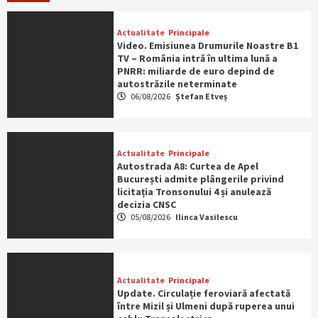
Actualitate
Principale
Video. Emisiunea Drumurile Noastre B1
TV – România intră în ultima lună a
PNRR: miliarde de euro depind de
autostrăzile neterminate
06/08/2026
Ștefan Etveș
Actualitate
Principale
Autostrada A8: Curtea de Apel
București admite plângerile privind
licitația Tronsonului 4 și anulează
decizia CNSC
05/08/2026
Ilinca Vasilescu
Actualitate
Principale
Update. Circulație feroviară afectată
între Mizil și Ulmeni după ruperea unui