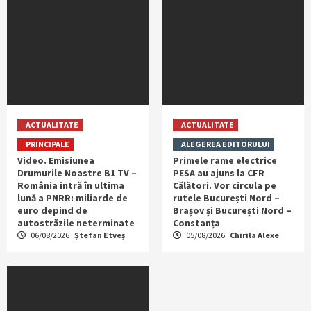
ACTUALITATE
ACTUALITATE
PRINCIPALE
ALEGEREA EDITORULUI
Video. Emisiunea
Primele rame electrice
Drumurile Noastre B1 TV –
PESA au ajuns la CFR
România intră în ultima
Călători. Vor circula pe
lună a PNRR: miliarde de
rutele București Nord –
euro depind de
Brașov și București Nord –
autostrăzile neterminate
Constanța
06/08/2026
Ștefan Etveș
05/08/2026
Chirila Alexe