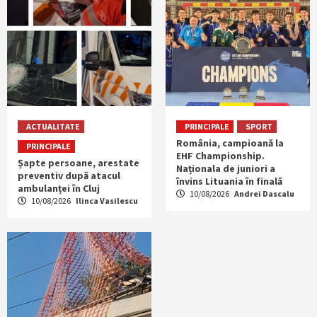
ACTUALITATE
PRINCIPALE
SPORT
România, campioană la
PRINCIPALE
EHF Championship.
Șapte persoane, arestate
Naționala de juniori a
preventiv după atacul
învins Lituania în finală
ambulanței în Cluj
10/08/2026
Andrei Dascalu
10/08/2026
Ilinca Vasilescu