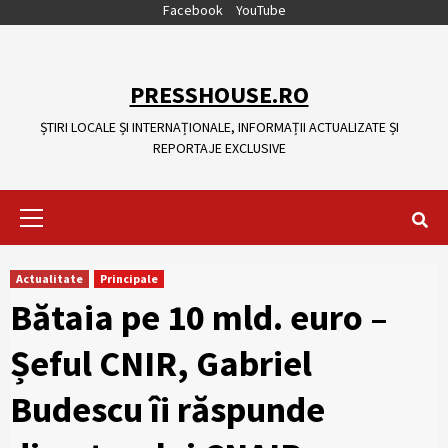
Skip
Facebook
YouTube
to
content
PRESSHOUSE.RO
ȘTIRI LOCALE ȘI INTERNAȚIONALE, INFORMAȚII ACTUALIZATE ȘI
REPORTAJE EXCLUSIVE
Primary
Menu
Actualitate
Principale
Bătaia pe 10 mld. euro –
Șeful CNIR, Gabriel
Budescu îi răspunde