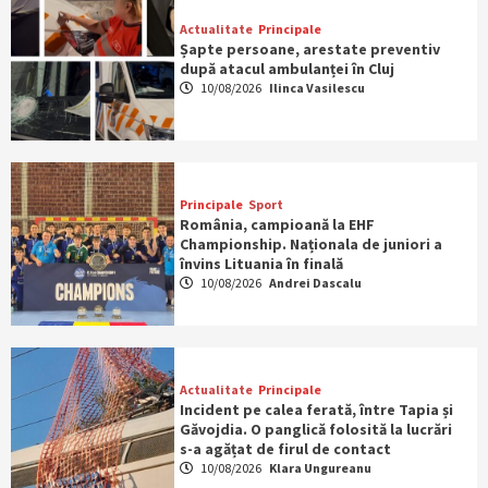
Actualitate
Principale
Șapte persoane, arestate preventiv
după atacul ambulanței în Cluj
10/08/2026
Ilinca Vasilescu
Principale
Sport
România, campioană la EHF
Championship. Naționala de juniori a
învins Lituania în finală
10/08/2026
Andrei Dascalu
Actualitate
Principale
Incident pe calea ferată, între Tapia și
Găvojdia. O panglică folosită la lucrări
s-a agățat de firul de contact
10/08/2026
Klara Ungureanu