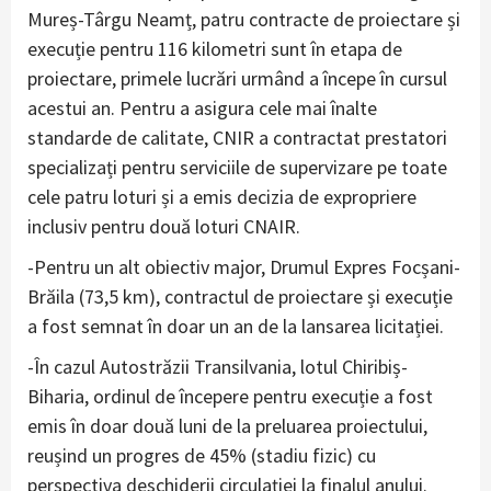
Mureș-Târgu Neamț, patru contracte de proiectare și
execuție pentru 116 kilometri sunt în etapa de
proiectare, primele lucrări urmând a începe în cursul
acestui an. Pentru a asigura cele mai înalte
standarde de calitate, CNIR a contractat prestatori
specializați pentru serviciile de supervizare pe toate
cele patru loturi și a emis decizia de expropriere
inclusiv pentru două loturi CNAIR.
-Pentru un alt obiectiv major, Drumul Expres Focșani-
Brăila (73,5 km), contractul de proiectare și execuție
a fost semnat în doar un an de la lansarea licitației.
-În cazul Autostrăzii Transilvania, lotul Chiribiș-
Biharia, ordinul de începere pentru execuție a fost
emis în doar două luni de la preluarea proiectului,
reușind un progres de 45% (stadiu fizic) cu
perspectiva deschiderii circulației la finalul anului.