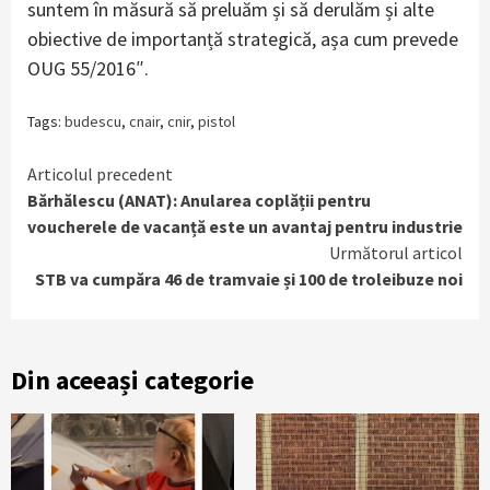
suntem în măsură să preluăm și să derulăm și alte
obiective de importanță strategică, așa cum prevede
OUG 55/2016″.
Tags:
budescu
,
cnair
,
cnir
,
pistol
Continue
Articolul precedent
Bărhălescu (ANAT): Anularea coplății pentru
Reading
voucherele de vacanță este un avantaj pentru industrie
Următorul articol
STB va cumpăra 46 de tramvaie și 100 de troleibuze noi
Din aceeași categorie