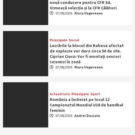
nouă conducere pentru CFR SA.
Urmează selecția și la CFR Călători
07/08/2026
Klara Ungureanu
Principale
Social
Lucrările la blocul din Rahova afectat
de explozie vor dura circa 50 de zile.
Ciprian Ciucu: Vor fi montați senzori
seismici în zonă
07/08/2026
Klara Ungureanu
Actualitate
Principale
Sport
România a încheiat pe locul 12
Campionatul Mondial U18 de handbal
feminin
07/08/2026
Andrei Dascalu