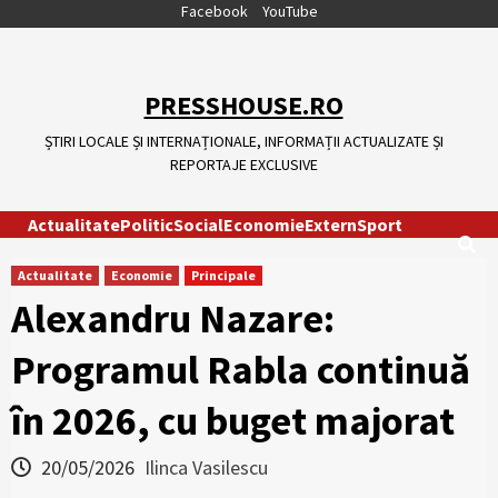
Skip
Facebook
YouTube
to
content
PRESSHOUSE.RO
ȘTIRI LOCALE ȘI INTERNAȚIONALE, INFORMAȚII ACTUALIZATE ȘI
REPORTAJE EXCLUSIVE
Actualitate
Politic
Social
Economie
Extern
Sport
Actualitate
Economie
Principale
Alexandru Nazare:
Programul Rabla continuă
în 2026, cu buget majorat
20/05/2026
Ilinca Vasilescu