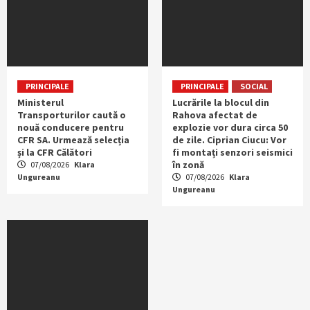
PRINCIPALE
PRINCIPALE
SOCIAL
Ministerul
Lucrările la blocul din
Transporturilor caută o
Rahova afectat de
nouă conducere pentru
explozie vor dura circa 50
CFR SA. Urmează selecția
de zile. Ciprian Ciucu: Vor
și la CFR Călători
fi montați senzori seismici
în zonă
07/08/2026
Klara
Ungureanu
07/08/2026
Klara
Ungureanu