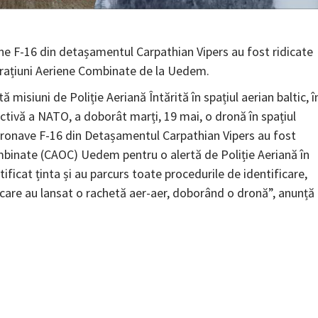
ne F-16 din detașamentul Carpathian Vipers au fost ridicate
perațiuni Aeriene Combinate de la Uedem.
isiuni de Poliție Aeriană Întărită în spațiul aerian baltic, î
tivă a NATO, a doborât marți, 19 mai, o dronă în spațiul
ă aeronave F-16 din Detașamentul Carpathian Vipers au fost
ombinate (CAOC) Uedem pentru o alertă de Poliție Aeriană în
tificat ținta și au parcurs toate procedurile de identificare,
 care au lansat o rachetă aer-aer, doborând o dronă”, anunță