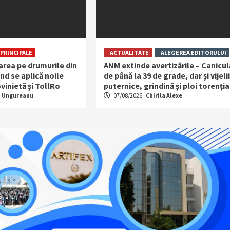
PRINCIPALE
ACTUALITATE
ALEGEREA EDITORULUI
area pe drumurile din
ANM extinde avertizările – Canicul
d se aplică noile
de până la 39 de grade, dar și vijelii
vinietă și TollRo
puternice, grindină și ploi torenția
a Ungureanu
07/08/2026
Chirila Alexe