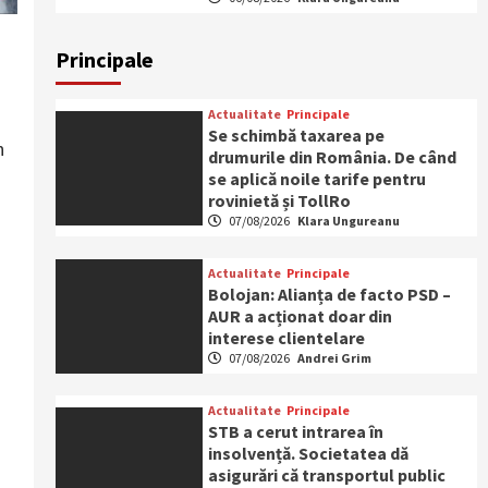
Principale
Actualitate
Principale
Se schimbă taxarea pe
n
drumurile din România. De când
se aplică noile tarife pentru
rovinietă și TollRo
07/08/2026
Klara Ungureanu
Actualitate
Principale
Bolojan: Alianța de facto PSD –
AUR a acționat doar din
interese clientelare
07/08/2026
Andrei Grim
Actualitate
Principale
STB a cerut intrarea în
insolvență. Societatea dă
asigurări că transportul public