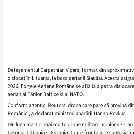
Detașamentul Carpathian Vipers, format din aproximativ 1
dislocat în Lituania, la baza aeriană Siauliai. Acesta asigur
2026. Forțele Aeriene Române se află la a patra dislocare 
aerian al Țărilor Baltice și al NATO.
Conform agenției Reuters, drona care pare să provină din
României, a declarat ministrul apărării Hanno Pevkur.
Din luna martie, mai multe drone militare ucrainene s-au 
Letonia, Lituania și Estonia, toate frontaliere cu Rusia, 