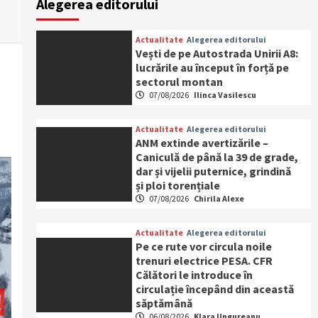
Alegerea editorului
Actualitate
Alegerea editorului
Vești de pe Autostrada Unirii A8:
lucrările au început în forță pe
sectorul montan
07/08/2026
Ilinca Vasilescu
Actualitate
Alegerea editorului
ANM extinde avertizările –
Caniculă de până la 39 de grade,
dar și vijelii puternice, grindină
și ploi torențiale
07/08/2026
Chirila Alexe
Actualitate
Alegerea editorului
Pe ce rute vor circula noile
trenuri electrice PESA. CFR
Călători le introduce în
circulație începând din această
săptămână
06/08/2026
Klara Ungureanu