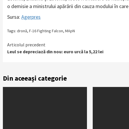
o demisie a ministrului apărării din cauza modului în care
Sursa:
Agerpres
Tags:
dronă
,
F-16 Fighting Falcon
,
MApN
Continue
Articolul precedent
Leul se depreciază din nou: euro urcă la 5,22 lei
Reading
Din aceeași categorie