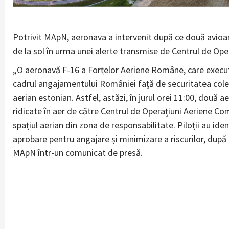
Potrivit MApN, aeronava a intervenit după ce două avioa
de la sol în urma unei alerte transmise de Centrul de O
„O aeronavă F-16 a Forțelor Aeriene Române, care execută m
cadrul angajamentului României față de securitatea colec
aerian estonian. Astfel, astăzi, în jurul orei 11:00, dou
ridicate în aer de către Centrul de Operațiuni Aeriene C
spațiul aerian din zona de responsabilitate. Piloții au iden
aprobare pentru angajare și minimizare a riscurilor, după
MApN într-un comunicat de presă.