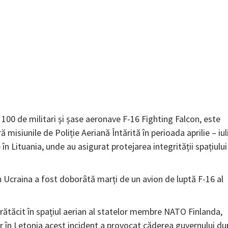
00 de militari și șase aeronave F-16 Fighting Falcon, este
ă misiunile de Poliție Aeriană Întărită în perioada aprilie – iul
în Lituania, unde au asigurat protejarea integrității spațiului
 Ucraina a fost doborâtă marți de un avion de luptă F-16 al
rătăcit în spațiul aerian al statelor membre NATO Finlanda,
iar în Letonia acest incident a provocat căderea guvernului d