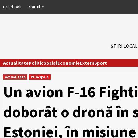
Skip
Facebook
YouTube
to
content
ȘTIRI LOCAL
Actualitate
Politic
Social
Economie
Extern
Sport
Actualitate
Principale
Un avion F-16 Fight
doborât o dronă în s
Estoniei, în misiun