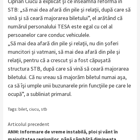
Ciprian Ciucu a explicat şi ce înseamnă reforma în
STB: „să mai dea afară din pile şi relaţii, după care să
vină şi să ceară majorarea biletului”, el arătând că
numărul personalului TESA este egal cu cel al
persoanelor care conduc vehiculele.
„Să mai dea afară din pile şi relaţii, nu din şoferi
muncitori şi vatmani, să mai dea afară din pile şi
relaţii, pentru că a crescut şi a fost căpuşată
structura STB, după care să vină să ceară majorarea
biletului. Că nu vreau să majorăm biletul numai aşa,
ca să îşi umple unii buzunarele prin funcţiile pe care le
ocupă”, a subliniat primarul.
Tags:
bilet
,
ciucu
,
stb
Continue
Articolul precedent
ANM: Informare de vreme instabilă, ploi și vânt în
Reading
majoritatea regiunilor, până sâmbătă dimineața