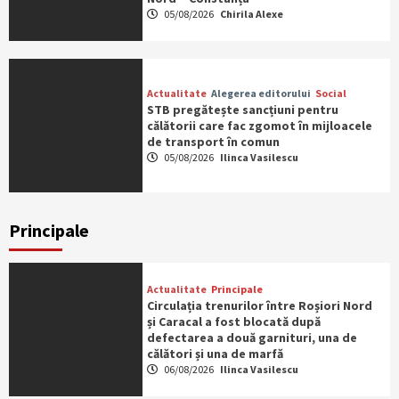
05/08/2026
Chirila Alexe
Actualitate
Alegerea editorului
Social
STB pregătește sancțiuni pentru
călătorii care fac zgomot în mijloacele
de transport în comun
05/08/2026
Ilinca Vasilescu
Principale
Actualitate
Principale
Circulația trenurilor între Roșiori Nord
și Caracal a fost blocată după
defectarea a două garnituri, una de
călători și una de marfă
06/08/2026
Ilinca Vasilescu