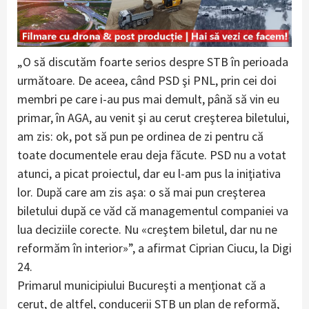
„O să discutăm foarte serios despre STB în perioada
următoare. De aceea, când PSD şi PNL, prin cei doi
membri pe care i-au pus mai demult, până să vin eu
primar, în AGA, au venit şi au cerut creşterea biletului,
am zis: ok, pot să pun pe ordinea de zi pentru că
toate documentele erau deja făcute. PSD nu a votat
atunci, a picat proiectul, dar eu l-am pus la iniţiativa
lor. După care am zis aşa: o să mai pun creşterea
biletului după ce văd că managementul companiei va
lua deciziile corecte. Nu «creştem biletul, dar nu ne
reformăm în interior»”, a afirmat Ciprian Ciucu, la Digi
24.
Primarul municipiului Bucureşti a menţionat că a
cerut, de altfel, conducerii STB un plan de reformă,