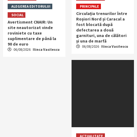
ALEGEREA EDITORULUI
PRINCIPALE
Circulația trenurilor între
SOCIAL
Roșiori Nord și Caracal a
Avertisment CNAIR: Un
fost blocată după
site neautorizat vinde
defectarea a două
roviniete cu taxe
garnituri, una de călători
suplimentare de până la
și una de marfă
90 de euro
06/08/2026
Ilinca Vasilescu
06/08/2026
Ilinca Vasilescu
ACTUALITATE