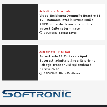
Actualitate
Principale
Video. Emisiunea Drumurile Noastre B1
TV – România intră în ultima lună a
PNRR: miliarde de euro depind de
autostrăzile neterminate
06/08/2026
Ștefan Etveș
Actualitate
Principale
Autostrada A8: Curtea de Apel
București admite plângerile privind
licitația Tronsonului 4 și anulează
decizia CNSC
05/08/2026
Ilinca Vasilescu