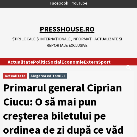
Skip
Facebook
YouTube
to
content
PRESSHOUSE.RO
ȘTIRI LOCALE ȘI INTERNAȚIONALE, INFORMAȚII ACTUALIZATE ȘI
REPORTAJE EXCLUSIVE
Actualitate
Politic
Social
Economie
Extern
Sport
Actualitate
Alegerea editorului
Primarul general Ciprian
Ciucu: O să mai pun
creşterea biletului pe
ordinea de zi după ce văd