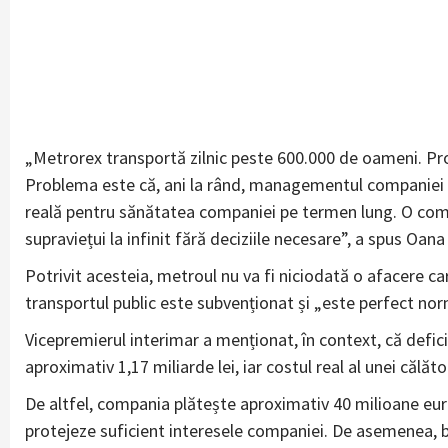
„Metrorex transportă zilnic peste 600.000 de oameni. Pro
Problema este că, ani la rând, managementul companiei 
reală pentru sănătatea companiei pe termen lung. O comp
supraviețui la infinit fără deciziile necesare”, a spus Oan
Potrivit acesteia, metroul nu va fi niciodată o afacere ca
transportul public este subvenționat și „este perfect norm
Vicepremierul interimar a menționat, în context, că defic
aproximativ 1,17 miliarde lei, iar costul real al unei călăt
De altfel, compania plătește aproximativ 40 milioane eur
protejeze suficient interesele companiei. De asemenea, be