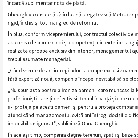
încarcă suplimentar nota de plată.
Gheorghiu consideră că în loc să pregătească Metrorex pe
rigid, închis și tot mai greu de reformat.
În plus, conform vicepremierului, contractul colectiv de 
aducerea de oameni noi și competenți din exterior: angajă
realizate aproape exclusiv din interior; managementul aj
trebui asumate managerial.
„Când vreme de ani întregi aduci aproape exclusiv oameni 
fără expertiză nouă, compania începe inevitabil să se blo
„Nu spun asta pentru a ironiza oamenii care muncesc la M
profesioniști care țin efectiv sistemul în viață și care mu
a-i proteja pe acești oameni și pentru a proteja compan
atunci când managementul evită ani întregi deciziile difi
imposibil de ignorat”, subliniază Oana Gheorghiu.
În același timp, compania deține terenuri, spații și baze 