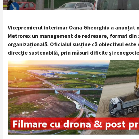
Vicepremierul interimar Oana Gheorghiu a anunțat ma
Metrorex un management de redresare, format din spe
organizațională. Oficialul susține că obiectivul est
direcție sustenabilă, prin măsuri dificile și renegoci