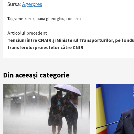
Sursa:
Agerpres
Tags:
metrorex
,
oana gheorghiu
,
romania
Continue
Articolul precedent
Tensiuni între CNAIR și Ministerul Transporturilor, pe fondu
Reading
transferului proiectelor către CNIR
Din aceeași categorie