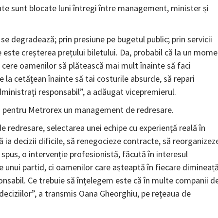
tante sunt blocate luni întregi între management, minister și
se degradează; prin presiune pe bugetul public; prin servicii
e este creșterea prețului biletului. Da, probabil că la un mom
ți cere oamenilor să plătească mai mult înainte să faci
e la cetățean înainte să tai costurile absurde, să repari
dministrați responsabil”, a adăugat vicepremierul.
opus pentru Metrorex un management de redresare.
edresare, selectarea unei echipe cu experiență reală în
 ia decizii dificile, să renegocieze contracte, să reorganizez
spus, o intervenție profesionistă, făcută în interesul
e unui partid, ci oamenilor care așteaptă în fiecare dimineaț
onsabil. Ce trebuie să înțelegem este că în multe companii d
 deciziilor”, a transmis Oana Gheorghiu, pe rețeaua de