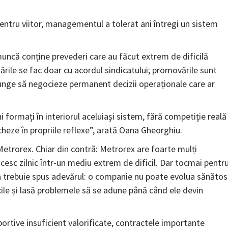
ntru viitor, managementul a tolerat ani întregi un sistem
muncă conține prevederi care au făcut extrem de dificilă
rile se fac doar cu acordul sindicatului; promovările sunt
unge să negocieze permanent decizii operaționale care ar
formați în interiorul aceluiași sistem, fără competiție reală 
cheze în propriile reflexe”, arată Oana Gheorghiu.
etrorex. Chiar din contră: Metrorex are foarte mulți
ncesc zilnic într-un mediu extrem de dificil. Dar tocmai pentr
ia trebuie spus adevărul: o companie nu poate evolua sănătos
cile și lasă problemele să se adune până când ele devin
sportive insuficient valorificate, contractele importante