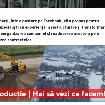
rți, într-o postare pe Facebook, că a propus pentru
cialiști cu experiență în restructurare și transformar
e reorganizarea companiei și readucerea acesteia pe o
erea contractelor.