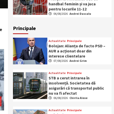
handbal feminin și va juca
pentru locurile 11-12
06/08/2026
Andrei Dascalu
Principale
e
Actualitate
Principale
Bolojan: Alianța de facto PSD –
AUR a acționat doar din
interese clientelare
07/08/2026
Andrei Grim
Actualitate
Principale
STB a cerut intrarea în
insolvență. Societatea dă
asigurări că transportul public
nu va fi afectat
06/08/2026
Chirila Alexe
Actualitate
Principale