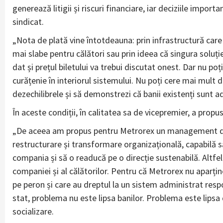
generează litigii și riscuri financiare, iar deciziile impor
sindicat.
„Nota de plată vine întotdeauna: prin infrastructură care 
mai slabe pentru călători sau prin ideea că singura soluți
dat și prețul biletului va trebui discutat onest. Dar nu po
curățenie în interiorul sistemului. Nu poți cere mai mult d
dezechilibrele și să demonstrezi că banii existenți sunt a
În aceste condiții, în calitatea sa de vicepremier, a pr
„De aceea am propus pentru Metrorex un management de r
restructurare și transformare organizațională, capabilă să
compania și să o readucă pe o direcție sustenabilă. Altfel 
companiei și al călătorilor. Pentru că Metrorex nu aparțin
pe peron și care au dreptul la un sistem administrat resp
stat, problema nu este lipsa banilor. Problema este lipsa
socializare.