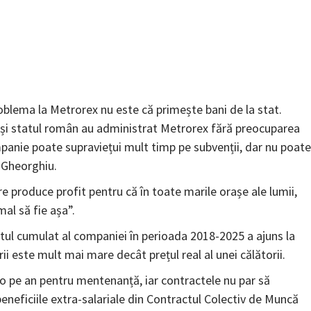
blema la Metrorex nu este că primește bani de la stat.
și statul român au administrat Metrorex fără preocuparea
anie poate supraviețui mult timp pe subvenții, dar nu poate
a Gheorghiu.
re produce profit pentru că în toate marile orașe ale lumii,
al să fie așa”.
itul cumulat al companiei în perioada 2018-2025 a ajuns la
orii este mult mai mare decât prețul real al unei călătorii.
o pe an pentru mentenanță, iar contractele nu par să
neficiile extra-salariale din Contractul Colectiv de Muncă