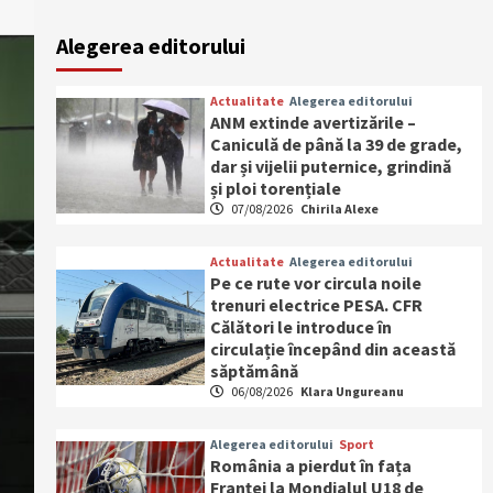
Alegerea editorului
Actualitate
Alegerea editorului
ANM extinde avertizările –
Caniculă de până la 39 de grade,
dar și vijelii puternice, grindină
și ploi torențiale
07/08/2026
Chirila Alexe
Actualitate
Alegerea editorului
Pe ce rute vor circula noile
trenuri electrice PESA. CFR
Călători le introduce în
circulație începând din această
săptămână
06/08/2026
Klara Ungureanu
Alegerea editorului
Sport
România a pierdut în fața
Franței la Mondialul U18 de