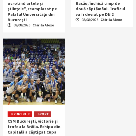
ocrotind artele şi
Bacău, închisă timp de
ştiinţele”, reamplasat pe
două săptămâni. Traficul
Palatul Universităţii din
va fi deviat pe DN 2
Bucureşti
08/08/2026
Chirila Alexe
08/08/2026
Chirila Alexe
PRINCIPALE
SPORT
CSM București, victorie și
trofeu la Brăila. Echipa din
Capitală a câștigat Cupa