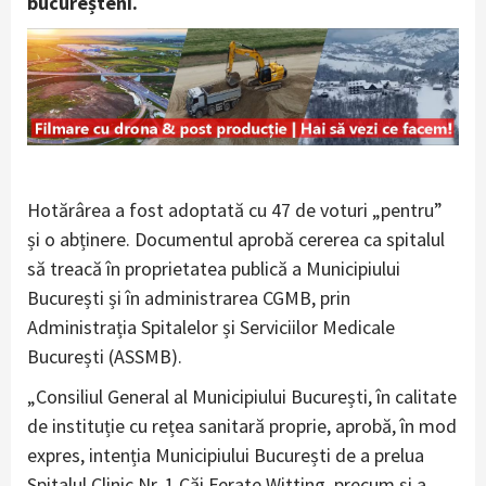
bucureșteni.
Hotărârea a fost adoptată cu 47 de voturi „pentru”
și o abținere. Documentul aprobă cererea ca spitalul
să treacă în proprietatea publică a Municipiului
București și în administrarea CGMB, prin
Administrația Spitalelor și Serviciilor Medicale
București (ASSMB).
„Consiliul General al Municipiului București, în calitate
de instituție cu rețea sanitară proprie, aprobă, în mod
expres, intenția Municipiului București de a prelua
Spitalul Clinic Nr. 1 Căi Ferate Witting, precum și a