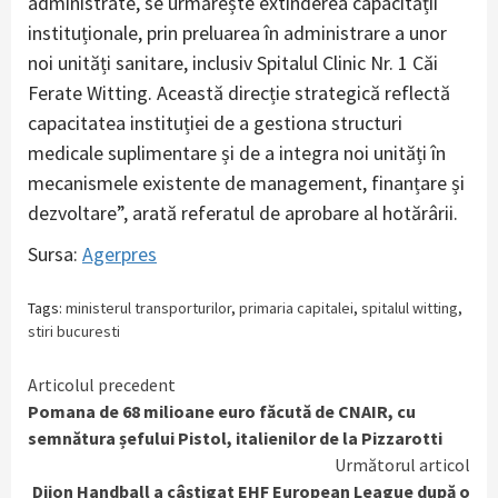
administrate, se urmărește extinderea capacității
instituționale, prin preluarea în administrare a unor
noi unități sanitare, inclusiv Spitalul Clinic Nr. 1 Căi
Ferate Witting. Această direcție strategică reflectă
capacitatea instituției de a gestiona structuri
medicale suplimentare și de a integra noi unități în
mecanismele existente de management, finanțare și
dezvoltare”, arată referatul de aprobare al hotărârii.
Sursa:
Agerpres
Tags:
ministerul transporturilor
,
primaria capitalei
,
spitalul witting
,
stiri bucuresti
Continue
Articolul precedent
Pomana de 68 milioane euro făcută de CNAIR, cu
Reading
semnătura șefului Pistol, italienilor de la Pizzarotti
Următorul articol
Dijon Handball a câștigat EHF European League după o