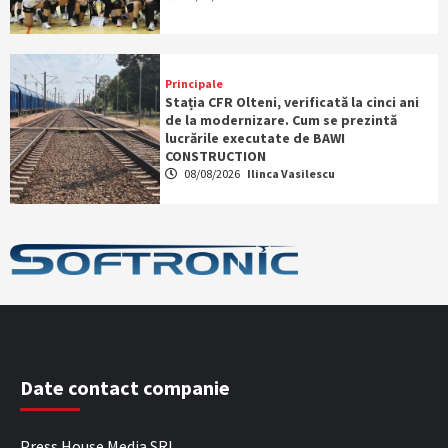
Principale
Stația CFR Olteni, verificată la cinci ani
de la modernizare. Cum se prezintă
lucrările executate de BAWI
CONSTRUCTION
08/08/2026
Ilinca Vasilescu
Date contact companie
Press House Media SRL