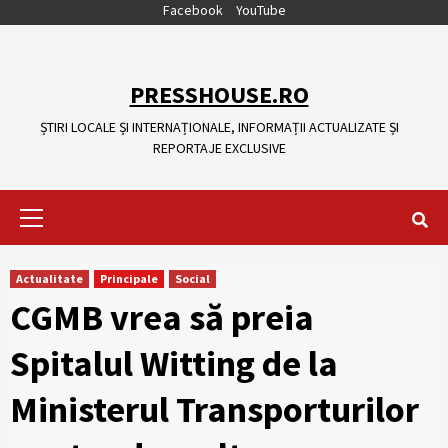
Skip
Facebook
YouTube
to
content
PRESSHOUSE.RO
ȘTIRI LOCALE ȘI INTERNAȚIONALE, INFORMAȚII ACTUALIZATE ȘI
REPORTAJE EXCLUSIVE
Primary
Menu
Actualitate
Principale
Social
CGMB vrea să preia
Spitalul Witting de la
Ministerul Transporturilor