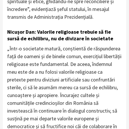
spirituale și etice, ghidându-ne spre reconciliere și
încredere”, evidențiază șeful statului, în mesajul
transmis de Administrația Prezidențială.
Nicușor Dan: Valorile religioase trebuie să fie
sursă de echilibru, nu de divizare în societate
„Într-o societate matură, conștientă de răspunderea
față de oameni și de binele comun, exercițiul libertății
religioase este fundamental. De aceea, îndemnul
meu este de a nu folosi valorile religioase ca
pretexte pentru diviziuni artificiale sau confruntări
sterile, ci să le asumăm mereu ca sursă de echilibru,
cunoaștere și apropiere. Încurajez cultele și
comunitățile credincioșilor din România să
investească în continuare în dialogul constructiv, să
susțină pe mai departe valorile europene și
democratice și să fructifice noi căi de colaborare în