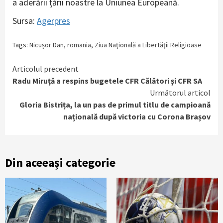
a aderării țării noastre la Uniunea Europeană.
Sursa:
Agerpres
Tags:
Nicușor Dan
,
romania
,
Ziua Naţională a Libertăţii Religioase
Continue
Articolul precedent
Radu Miruţă a respins bugetele CFR Călători şi CFR SA
Reading
Următorul articol
Gloria Bistrița, la un pas de primul titlu de campioană
națională după victoria cu Corona Brașov
Din aceeași categorie