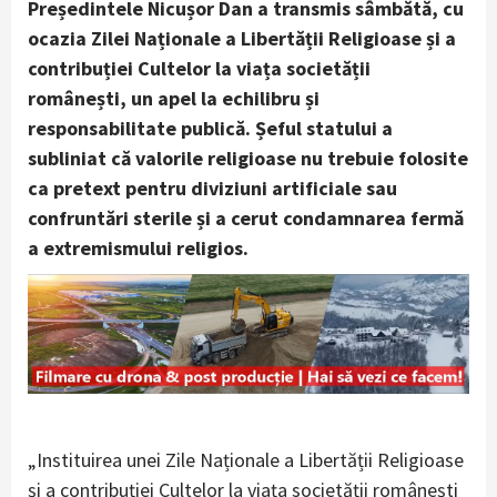
Președintele Nicușor Dan a transmis sâmbătă, cu
ocazia Zilei Naționale a Libertății Religioase și a
contribuției Cultelor la viața societății
românești, un apel la echilibru și
responsabilitate publică. Șeful statului a
subliniat că valorile religioase nu trebuie folosite
ca pretext pentru diviziuni artificiale sau
confruntări sterile și a cerut condamnarea fermă
a extremismului religios.
„Instituirea unei Zile Naționale a Libertății Religioase
și a contribuției Cultelor la viața societății românești