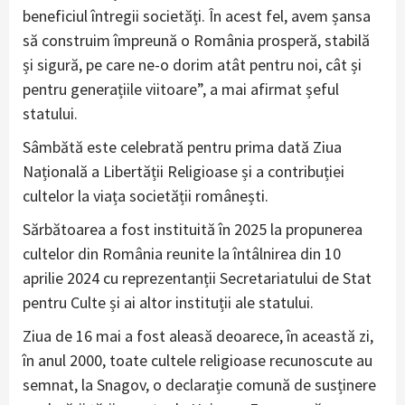
beneficiul întregii societăți. În acest fel, avem șansa
să construim împreună o România prosperă, stabilă
și sigură, pe care ne-o dorim atât pentru noi, cât și
pentru generațiile viitoare”, a mai afirmat șeful
statului.
Sâmbătă este celebrată pentru prima dată Ziua
Națională a Libertății Religioase și a contribuției
cultelor la viața societății românești.
Sărbătoarea a fost instituită în 2025 la propunerea
cultelor din România reunite la întâlnirea din 10
aprilie 2024 cu reprezentanții Secretariatului de Stat
pentru Culte și ai altor instituții ale statului.
Ziua de 16 mai a fost aleasă deoarece, în această zi,
în anul 2000, toate cultele religioase recunoscute au
semnat, la Snagov, o declarație comună de susținere