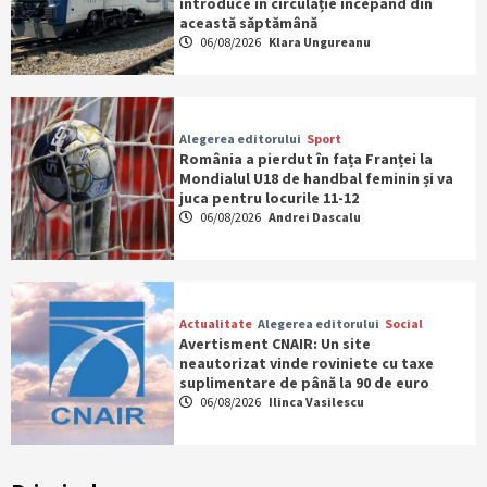
introduce în circulație începând din
această săptămână
06/08/2026
Klara Ungureanu
Alegerea editorului
Sport
România a pierdut în fața Franței la
Mondialul U18 de handbal feminin și va
juca pentru locurile 11-12
06/08/2026
Andrei Dascalu
Actualitate
Alegerea editorului
Social
Avertisment CNAIR: Un site
neautorizat vinde roviniete cu taxe
suplimentare de până la 90 de euro
06/08/2026
Ilinca Vasilescu