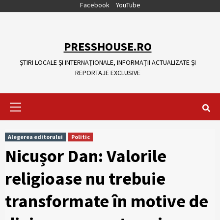
Skip
Facebook
YouTube
to
content
PRESSHOUSE.RO
ȘTIRI LOCALE ȘI INTERNAȚIONALE, INFORMAȚII ACTUALIZATE ȘI
REPORTAJE EXCLUSIVE
Primary
Menu
Alegerea editorului
Politic
Nicușor Dan: Valorile
religioase nu trebuie
transformate în motive de