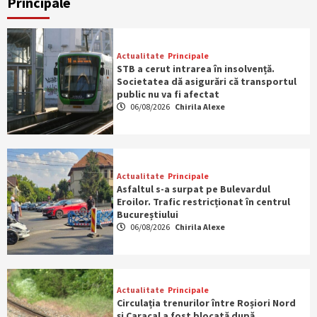
Principale
Actualitate
Principale
STB a cerut intrarea în insolvență.
Societatea dă asigurări că transportul
public nu va fi afectat
06/08/2026
Chirila Alexe
Actualitate
Principale
Asfaltul s-a surpat pe Bulevardul
Eroilor. Trafic restricționat în centrul
Bucureștiului
06/08/2026
Chirila Alexe
Actualitate
Principale
Circulația trenurilor între Roșiori Nord
și Caracal a fost blocată după