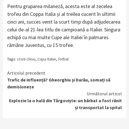
Pentru gruparea milaneză, acesta este al zecelea
trofeu din Coppa Italia și al treilea cucerit în ultimii
cinci ani, succes venit la scurt timp după adjudecarea
celui de-al 21-lea titlu de campioană a Italiei. Singura
echipă cu mai multe Cupe ale Italiei în palmares
rămâne Juventus, cu 15 trofee.
Tags:
cristi chivu
,
Cupa Italiei
,
fotbal
Continue
Articolul precedent
Trafic de influență? Gheorghiu și Darău, somați să
Reading
demisioneze
Următorul articol
Explozie la o hală din Târgoviște: un bărbat a fost rănit
și transportat la spital