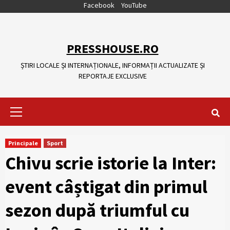
Skip
Facebook
YouTube
to
content
PRESSHOUSE.RO
ȘTIRI LOCALE ȘI INTERNAȚIONALE, INFORMAȚII ACTUALIZATE ȘI
REPORTAJE EXCLUSIVE
Primary
Menu
Principale
Sport
Chivu scrie istorie la Inter:
event câștigat din primul
sezon după triumful cu