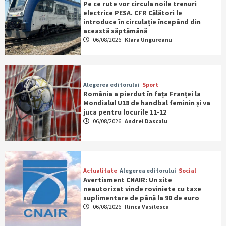
Pe ce rute vor circula noile trenuri
electrice PESA. CFR Călători le
introduce în circulație începând din
această săptămână
06/08/2026
Klara Ungureanu
Alegerea editorului
Sport
România a pierdut în fața Franței la
Mondialul U18 de handbal feminin și va
juca pentru locurile 11-12
06/08/2026
Andrei Dascalu
Actualitate
Alegerea editorului
Social
Avertisment CNAIR: Un site
neautorizat vinde roviniete cu taxe
suplimentare de până la 90 de euro
06/08/2026
Ilinca Vasilescu