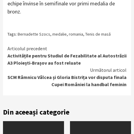
echipe învinse în semifinale vor primi medalia de
bronz.
Tags:
Bernadette Szocs
,
medalie
,
romania
,
Tenis de masă
Continue
Articolul precedent
Activitățile pentru Studiul de Fezabilitate al Autostrăzii
Reading
A3 Ploiești-Brașov au fost reluate
Următorul articol
SCM Râmnicu Vâlcea și Gloria Bistrița vor disputa finala
Cupei României la handbal feminin
Din aceeași categorie