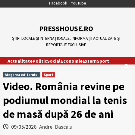
Skip
Facebook
YouTube
to
content
PRESSHOUSE.RO
ȘTIRI LOCALE ȘI INTERNAȚIONALE, INFORMAȚII ACTUALIZATE ȘI
REPORTAJE EXCLUSIVE
Actualitate
Politic
Social
Economie
Extern
Sport
Alegerea editorului
Sport
Video. România revine pe
podiumul mondial la tenis
de masă după 26 de ani
09/05/2026
Andrei Dascalu