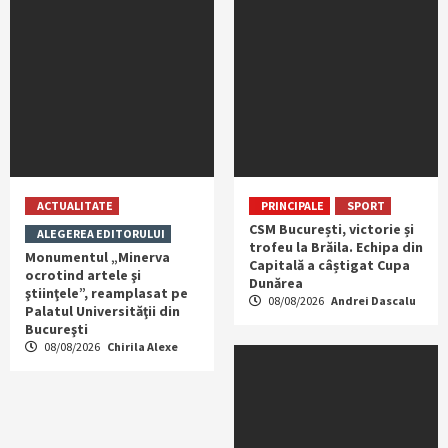
ACTUALITATE
PRINCIPALE
SPORT
CSM București, victorie și
ALEGEREA EDITORULUI
trofeu la Brăila. Echipa din
Monumentul „Minerva
Capitală a câștigat Cupa
ocrotind artele şi
Dunărea
ştiinţele”, reamplasat pe
08/08/2026
Andrei Dascalu
Palatul Universităţii din
Bucureşti
08/08/2026
Chirila Alexe