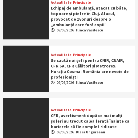
Actualitate
Principale
Echipaj de ambulanță, atacat cu bâte,
topoare și pietre în Cluj. Atacul,
provocat de zvonuri despre o
„ambulanță care fură copii”
09/08/2026
Ilinca Vasilescu
Actualitate
Principale
Se caută noi șefi pentru CNIR, CNAIR,
CFR SA, CFR Călători și Metrorex.
Horațiu Cosma: România are nevoie de
profesioniști
09/08/2026
Ilinca Vasilescu
Actualitate
Principale
CFR, avertisment după ce mai mulți
șoferi au trecut calea ferată înainte ca
barierele să fie complet ridicate
09/08/2026
Klara Ungureanu