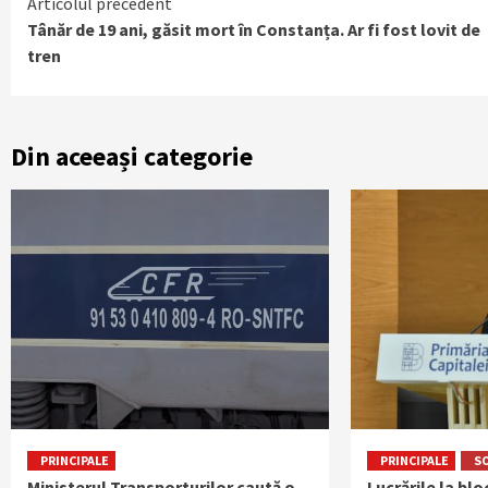
Continue
Articolul precedent
Tânăr de 19 ani, găsit mort în Constanța. Ar fi fost lovit de
Reading
tren
Din aceeași categorie
PRINCIPALE
PRINCIPALE
S
Ministerul Transporturilor caută o
Lucrările la bl