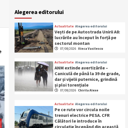
Alegerea editorului
Actualitate
Alegerea editorului
Vești de pe Autostrada Unirii A8:
lucrările au început în forță pe
sectorul montan
07/08/2026
Ilinca Vasilescu
e
Actualitate
Alegerea editorului
ANM extinde avertizările –
Caniculă de până la 39 de grade,
dar și vijelii puternice, grindină
și ploi torențiale
07/08/2026
Chirila Alexe
Actualitate
Alegerea editorului
Pe ce rute vor circula noile
trenuri electrice PESA. CFR
Călători le introduce în
circulație începând din această