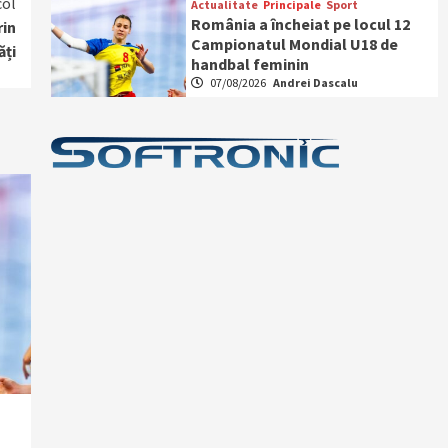
col
Actualitate
Principale
Sport
România a încheiat pe locul 12
rin
Campionatul Mondial U18 de
ăți
handbal feminin
07/08/2026
Andrei Dascalu