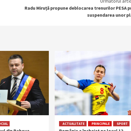
Următorul arti
Radu Miruță propune deblocarea trenurilor PESA p
suspendarea unor pl
OCIAL
ACTUALITATE
PRINCIPALE
SPORT
ocul din Rahova
România a încheiat pe locul 12