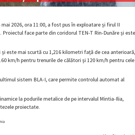
ai 2026, ora 11:00, a fost pus în exploatare și firul II
ia. Proiectul face parte din coridorul TEN-T Rin-Dunăre și est
și este mai scurtă cu 1,216 kilometri față de cea anterioară
160 km/h pentru trenurile de călători și 120 km/h pentru cele
i ultimul sistem BLA-I, care permite controlul automat al
inamice la podurile metalice de pe intervalul Mintia-Ilia,
itezele proiectate.
nia