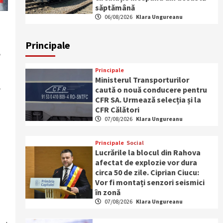
săptămână
06/08/2026
Klara Ungureanu
Principale
e
Principale
Ministerul Transporturilor
,
caută o nouă conducere pentru
CFR SA. Urmează selecția și la
CFR Călători
07/08/2026
Klara Ungureanu
Principale
Social
Lucrările la blocul din Rahova
afectat de explozie vor dura
circa 50 de zile. Ciprian Ciucu:
Vor fi montați senzori seismici
în zonă
07/08/2026
Klara Ungureanu