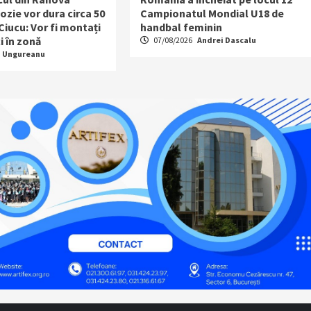
ozie vor dura circa 50
Campionatul Mondial U18 de
 Ciucu: Vor fi montați
handbal feminin
i în zonă
07/08/2026
Andrei Dascalu
a Ungureanu