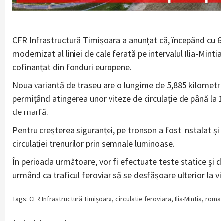
CFR Infrastructură Timișoara a anunțat că, începând cu 6 m
modernizat al liniei de cale ferată pe intervalul Ilia-Mint
cofinanțat din fonduri europene.
Noua variantă de traseu are o lungime de 5,885 kilometri 
permițând atingerea unor viteze de circulație de până la 
de marfă.
Pentru creșterea siguranței, pe tronson a fost instalat ș
circulației trenurilor prin semnale luminoase.
În perioada următoare, vor fi efectuate teste statice și d
urmând ca traficul feroviar să se desfășoare ulterior la v
Tags:
CFR Infrastructură Timișoara
,
circulatie feroviara
,
Ilia-Mintia
,
roma