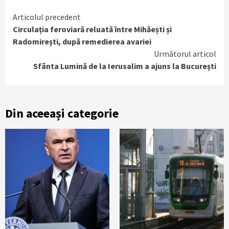
Continue
Articolul precedent
Circulația feroviară reluată între Mihăești și
Reading
Radomirești, după remedierea avariei
Următorul articol
Sfânta Lumină de la Ierusalim a ajuns la București
Din aceeași categorie