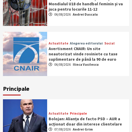
Mondialul U18 de handbal feminin și va
juca pentru locurile 11-12
06/08/2026
Andrei Dascalu
Actualitate
Alegerea editorului
Social
Avertisment CNAIR: Un site
neautorizat vinde roviniete cu taxe
suplimentare de până la 90 de euro
06/08/2026
Ilinca Vasilescu
Principale
Actualitate
Principale
Bolojan: Alianța de facto PSD – AUR a
acționat doar din interese clientelare
07/08/2026
Andrei Grim