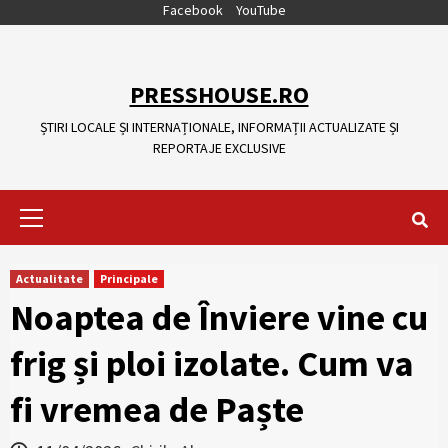
Skip
Facebook
YouTube
to
content
PRESSHOUSE.RO
ȘTIRI LOCALE ȘI INTERNAȚIONALE, INFORMAȚII ACTUALIZATE ȘI
REPORTAJE EXCLUSIVE
Primary
Menu
Actualitate
Principale
Noaptea de Înviere vine cu
frig și ploi izolate. Cum va
fi vremea de Paște