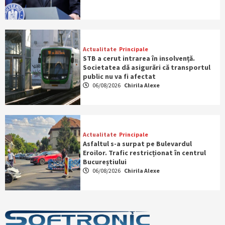
Actualitate
Principale
STB a cerut intrarea în insolvență.
Societatea dă asigurări că transportul
public nu va fi afectat
06/08/2026
Chirila Alexe
Actualitate
Principale
Asfaltul s-a surpat pe Bulevardul
Eroilor. Trafic restricționat în centrul
Bucureștiului
06/08/2026
Chirila Alexe