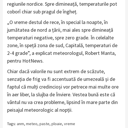
regiunile nordice. Spre dimineață, temperaturile pot
coborî chiar sub pragul de îngheț.
„O vreme destul de rece, în special la noapte, în
jumătatea de nord a țării, mai ales spre dimineață
temperaturi negative, spre zero grade. În celelalte
zone, în speță zona de sud, Capitală, temperaturi de
2-4 grade”, a explicat meteorologul, Robert Manta,
pentru HotNews.
Chiar dacă valorile nu sunt extrem de scăzute,
senzația de frig va fi accentuată de umezeală și de
faptul că mulți credincioși vor petrece mai multe ore
în aer liber, la slujba de Înviere. Vestea bună este că
vântul nu va crea probleme, lipsind în mare parte din
peisajul meteorologic al nopții.
Tags:
anm
,
meteo
,
paste
,
ploaie
,
vreme