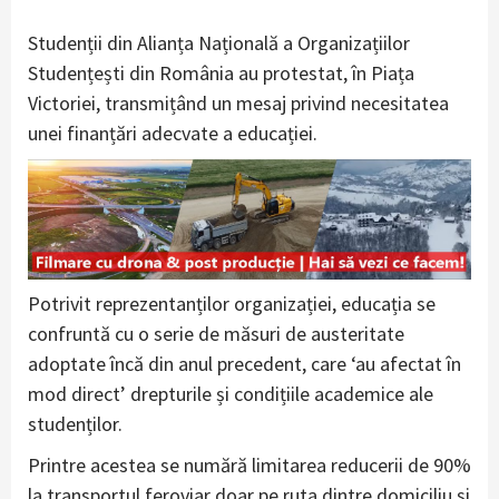
Studenții din Alianța Națională a Organizațiilor
Studențești din România au protestat, în Piața
Victoriei, transmițând un mesaj privind necesitatea
unei finanțări adecvate a educației.
Potrivit reprezentanților organizației, educația se
confruntă cu o serie de măsuri de austeritate
adoptate încă din anul precedent, care ‘au afectat în
mod direct’ drepturile și condițiile academice ale
studenților.
Printre acestea se numără limitarea reducerii de 90%
la transportul feroviar doar pe ruta dintre domiciliu și