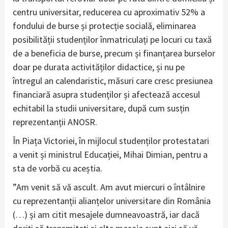
centru universitar, reducerea cu aproximativ 52% a
fondului de burse și protecție socială, eliminarea
posibilității studenților înmatriculați pe locuri cu taxă
de a beneficia de burse, precum și finanțarea burselor
doar pe durata activităților didactice, și nu pe
întregul an calendaristic, măsuri care cresc presiunea
financiară asupra studenților și afectează accesul
echitabil la studii universitare, după cum susțin
reprezentanții ANOSR.
În Piața Victoriei, în mijlocul studenților protestatari
a venit și ministrul Educației, Mihai Dimian, pentru a
sta de vorbă cu aceștia.
”Am venit să vă ascult. Am avut miercuri o întâlnire
cu reprezentanții alianțelor universitare din România
(…) și am citit mesajele dumneavoastră, iar dacă