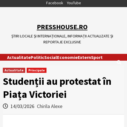
Skip
Facebook
YouTube
to
content
PRESSHOUSE.RO
ȘTIRI LOCALE ȘI INTERNAȚIONALE, INFORMAȚII ACTUALIZATE ȘI
REPORTAJE EXCLUSIVE
Actualitate
Politic
Social
Economie
Extern
Sport
Actualitate
Principale
Studenții au protestat în
Piața Victoriei
14/03/2026
Chirila Alexe