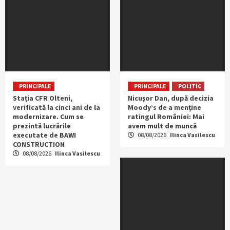
PRINCIPALE
PRINCIPALE
POLITIC
Stația CFR Olteni,
Nicuşor Dan, după decizia
verificată la cinci ani de la
Moody’s de a menține
modernizare. Cum se
ratingul României: Mai
prezintă lucrările
avem mult de muncă
executate de BAWI
08/08/2026
Ilinca Vasilescu
CONSTRUCTION
08/08/2026
Ilinca Vasilescu