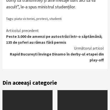
doriți să transmiteți și alte mesaje sunt aici să vă
ascult”, le-a spus ministrul studenților.
Tags:
piata victoriei
,
protest
,
studenti
Continue
Articolul precedent
Peste 3.000 de amenzi pe autostrăzi într-o săptămână;
Reading
135 de șoferi au rămas fără permis
Următorul articol
Rapid București învinge Dinamo în derby-ul etapei din
play-off
Din aceeași categorie