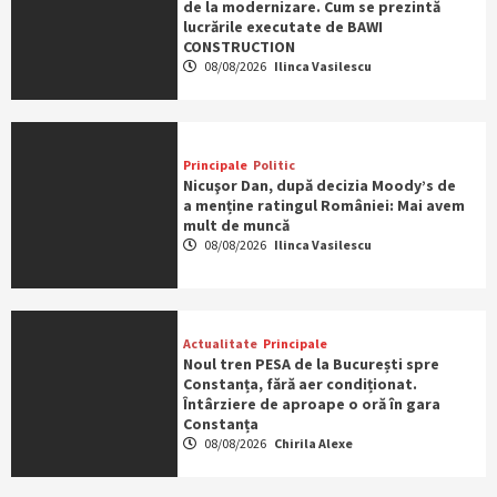
de la modernizare. Cum se prezintă
lucrările executate de BAWI
CONSTRUCTION
08/08/2026
Ilinca Vasilescu
Principale
Politic
Nicuşor Dan, după decizia Moody’s de
a menține ratingul României: Mai avem
mult de muncă
08/08/2026
Ilinca Vasilescu
Actualitate
Principale
Noul tren PESA de la București spre
Constanța, fără aer condiționat.
Întârziere de aproape o oră în gara
Constanța
08/08/2026
Chirila Alexe