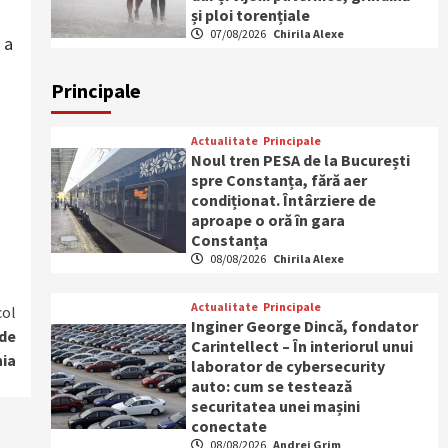
și ploi torențiale
07/08/2026
Chirila Alexe
 a
Principale
Actualitate
Principale
Noul tren PESA de la București
spre Constanța, fără aer
condiționat. Întârziere de
aproape o oră în gara
Constanța
08/08/2026
Chirila Alexe
Actualitate
Principale
col
Inginer George Dincă, fondator
 de
Carintellect – În interiorul unui
nia
laborator de cybersecurity
auto: cum se testează
securitatea unei mașini
conectate
08/08/2026
Andrei Grim