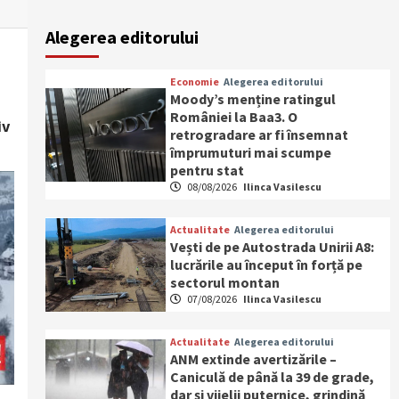
Alegerea editorului
Economie
Alegerea editorului
Moody’s menține ratingul
României la Baa3. O
iv
retrogradare ar fi însemnat
împrumuturi mai scumpe
pentru stat
08/08/2026
Ilinca Vasilescu
Actualitate
Alegerea editorului
Vești de pe Autostrada Unirii A8:
lucrările au început în forță pe
sectorul montan
07/08/2026
Ilinca Vasilescu
Actualitate
Alegerea editorului
ANM extinde avertizările –
Caniculă de până la 39 de grade,
dar și vijelii puternice, grindină