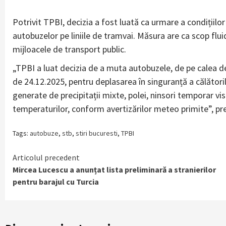
Potrivit TPBI, decizia a fost luată ca urmare a condițiilo
autobuzelor pe liniile de tramvai. Măsura are ca scop flui
mijloacele de transport public.
„TPBI a luat decizia de a muta autobuzele, de pe calea de
de 24.12.2025, pentru deplasarea în singuranță a călătoril
generate de precipitații mixte, polei, ninsori temporar vis
temperaturilor, conform avertizărilor meteo primite”, pre
Tags:
autobuze
,
stb
,
stiri bucuresti
,
TPBI
Continue
Articolul precedent
Mircea Lucescu a anunțat lista preliminară a stranierilor
Reading
pentru barajul cu Turcia