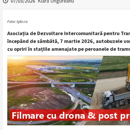
07/03/2026
Klara Ungureanu
Foto: tpbi.ro
Asociația de Dezvoltare Intercomunitară pentru Trans
începând de sâmbătă, 7 martie 2026, autobuzele vor c
cu opriri în stațiile amenajate pe peroanele de tram