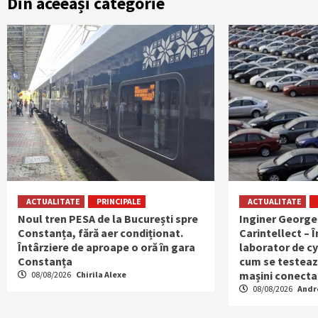
Din aceeași categorie
ACTUALITATE
PRINCIPALE
ACTUALITATE
Noul tren PESA de la București spre
Inginer George
Constanța, fără aer condiționat.
Carintellect – Î
Întârziere de aproape o oră în gara
laborator de cy
Constanța
cum se testeaz
mașini conecta
08/08/2026
Chirila Alexe
08/08/2026
Andr