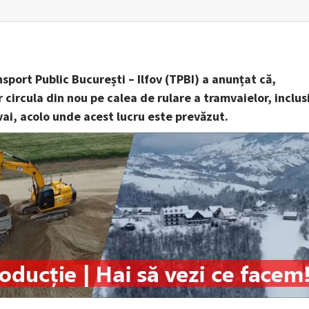
port Public București – Ilfov (TPBI) a anunțat că,
ircula din nou pe calea de rulare a tramvaielor, inclus
vai, acolo unde acest lucru este prevăzut.