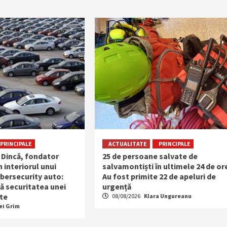
PRINCIPALE
ACTUALITATE
PRINCIPALE
 Dincă, fondator
25 de persoane salvate de
n interiorul unui
salvamontiști în ultimele 24 de or
bersecurity auto:
Au fost primite 22 de apeluri de
ă securitatea unei
urgență
te
08/08/2026
Klara Ungureanu
ei Grim