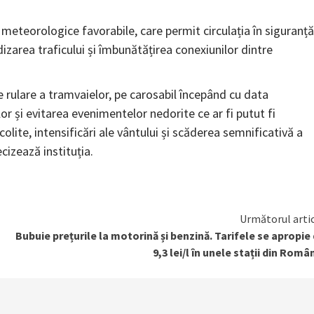
r meteorologice favorabile, care permit circulația în siguranță
dizarea traficului și îmbunătățirea conexiunilor dintre
 rulare a tramvaielor, pe carosabil începând cu data
or și evitarea evenimentelor nedorite ce ar fi putut fi
colite, intensificări ale vântului și scăderea semnificativă a
cizează instituția.
Următorul arti
Bubuie prețurile la motorină și benzină. Tarifele se apropie
9,3 lei/l în unele stații din Româ