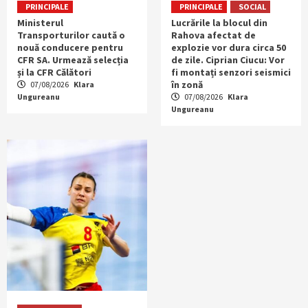
PRINCIPALE
PRINCIPALE
SOCIAL
Ministerul
Lucrările la blocul din
Transporturilor caută o
Rahova afectat de
nouă conducere pentru
explozie vor dura circa 50
CFR SA. Urmează selecția
de zile. Ciprian Ciucu: Vor
și la CFR Călători
fi montați senzori seismici
în zonă
07/08/2026
Klara
Ungureanu
07/08/2026
Klara
Ungureanu