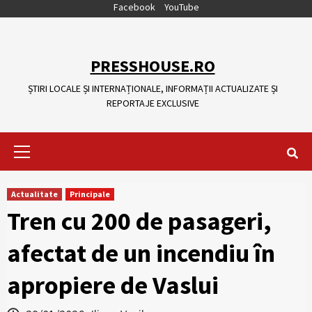
Skip
Facebook
YouTube
to
content
PRESSHOUSE.RO
ȘTIRI LOCALE ȘI INTERNAȚIONALE, INFORMAȚII ACTUALIZATE ȘI
REPORTAJE EXCLUSIVE
Primary
Menu
Actualitate
Principale
Tren cu 200 de pasageri,
afectat de un incendiu în
apropiere de Vaslui