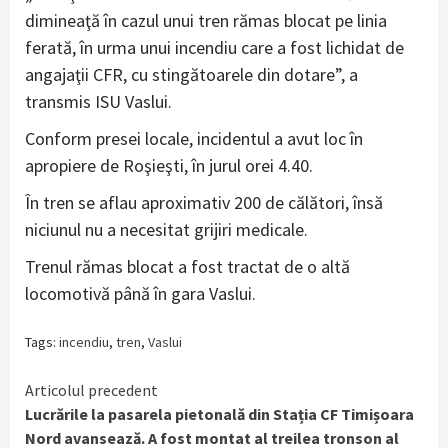
dimineaţă în cazul unui tren rămas blocat pe linia
ferată, în urma unui incendiu care a fost lichidat de
angajaţii CFR, cu stingătoarele din dotare”, a
transmis ISU Vaslui.
Conform presei locale, incidentul a avut loc în
apropiere de Roşieşti, în jurul orei 4.40.
În tren se aflau aproximativ 200 de călători, însă
niciunul nu a necesitat grijiri medicale.
Trenul rămas blocat a fost tractat de o altă
locomotivă până în gara Vaslui.
Tags:
incendiu
,
tren
,
Vaslui
Continue
Articolul precedent
Lucrările la pasarela pietonală din Stația CF Timișoara
Reading
Nord avansează. A fost montat al treilea tronson al