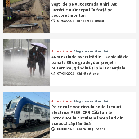
Vești de pe Autostrada Unirii A8:
lucrările au început în forță pe
sectorul montan
07/08/2026
Ilinca Vasilescu
Actualitate
Alegerea editorului
ANM extinde avertizările – Caniculă de
până la 39 de grade, dar și vijelii
puternice, grindină și ploi torențiale
07/08/2026
Chirila Alexe
Actualitate
Alegerea editorului
Pe ce rute vor circula noile trenuri
electrice PESA. CFR Călători le
introduce în circulație începând din
această săptămână
06/08/2026
Klara Ungureanu