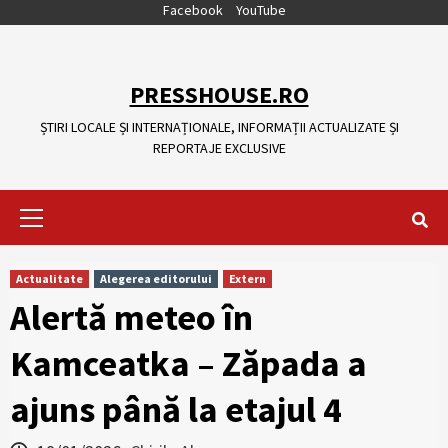
Skip
Facebook
YouTube
to
content
PRESSHOUSE.RO
ȘTIRI LOCALE ȘI INTERNAȚIONALE, INFORMAȚII ACTUALIZATE ȘI
REPORTAJE EXCLUSIVE
Primary
Menu
Actualitate
Alegerea editorului
Extern
Alertă meteo în
Kamceatka – Zăpada a
ajuns până la etajul 4