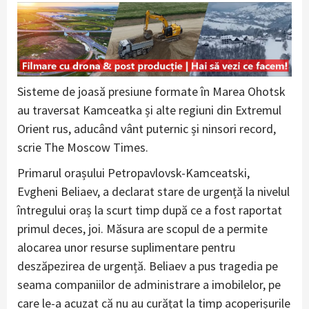
Sisteme de joasă presiune formate în Marea Ohotsk
au traversat Kamceatka și alte regiuni din Extremul
Orient rus, aducând vânt puternic și ninsori record,
scrie The Moscow Times.
Primarul orașului Petropavlovsk-Kamceatski,
Evgheni Beliaev, a declarat stare de urgență la nivelul
întregului oraș la scurt timp după ce a fost raportat
primul deces, joi. Măsura are scopul de a permite
alocarea unor resurse suplimentare pentru
deszăpezirea de urgență. Beliaev a pus tragedia pe
seama companiilor de administrare a imobilelor, pe
care le-a acuzat că nu au curățat la timp acoperișurile