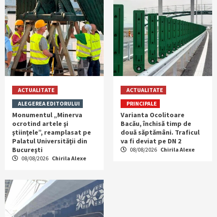
ACTUALITATE
ACTUALITATE
ALEGEREA EDITORULUI
PRINCIPALE
Monumentul „Minerva
Varianta Ocolitoare
ocrotind artele şi
Bacău, închisă timp de
ştiinţele”, reamplasat pe
două săptămâni. Traficul
Palatul Universităţii din
va fi deviat pe DN 2
Bucureşti
08/08/2026
Chirila Alexe
08/08/2026
Chirila Alexe