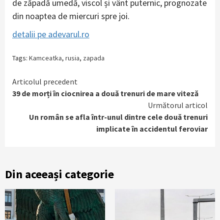
de zăpadă umedă, viscol și vânt puternic, prognozate
din noaptea de miercuri spre joi.
detalii pe adevarul.ro
Tags:
Kamceatka
,
rusia
,
zapada
Continue
Articolul precedent
39 de morți în ciocnirea a două trenuri de mare viteză
Reading
Următorul articol
Un român se afla într-unul dintre cele două trenuri
implicate în accidentul feroviar
Din aceeași categorie