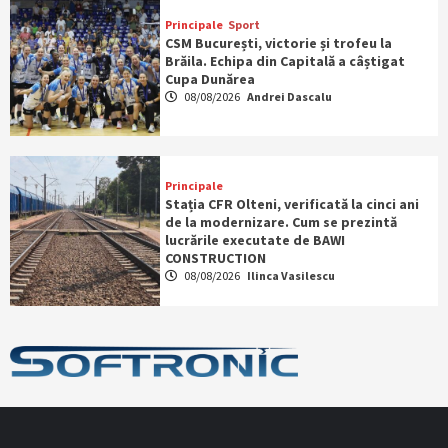
Principale
Sport
CSM București, victorie și trofeu la
Brăila. Echipa din Capitală a câștigat
Cupa Dunărea
08/08/2026
Andrei Dascalu
Principale
Stația CFR Olteni, verificată la cinci ani
de la modernizare. Cum se prezintă
lucrările executate de BAWI
CONSTRUCTION
08/08/2026
Ilinca Vasilescu