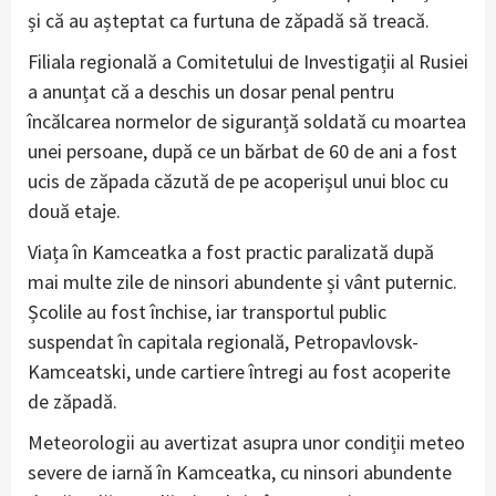
și că au așteptat ca furtuna de zăpadă să treacă.
Filiala regională a Comitetului de Investigații al Rusiei
a anunțat că a deschis un dosar penal pentru
încălcarea normelor de siguranță soldată cu moartea
unei persoane, după ce un bărbat de 60 de ani a fost
ucis de zăpada căzută de pe acoperișul unui bloc cu
două etaje.
Viața în Kamceatka a fost practic paralizată după
mai multe zile de ninsori abundente și vânt puternic.
Școlile au fost închise, iar transportul public
suspendat în capitala regională, Petropavlovsk-
Kamceatski, unde cartiere întregi au fost acoperite
de zăpadă.
Meteorologii au avertizat asupra unor condiții meteo
severe de iarnă în Kamceatka, cu ninsori abundente