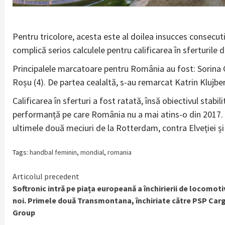
Pentru tricolore, acesta este al doilea insucces consecut
complică serios calculele pentru calificarea în sferturile d
Principalele marcatoare pentru România au fost: Sorina Gro
Roșu (4). De partea cealaltă, s-au remarcat Katrin Klujber 
Calificarea în sferturi a fost ratată, însă obiectivul stabil
performanță pe care România nu a mai atins-o din 2017. Pen
ultimele două meciuri de la Rotterdam, contra Elveției și
Tags:
handbal feminin
,
mondial
,
romania
Continue
Articolul precedent
Softronic intră pe piața europeană a închirierii de locomoti
Reading
noi. Primele două Transmontana, închiriate către PSP Car
Group