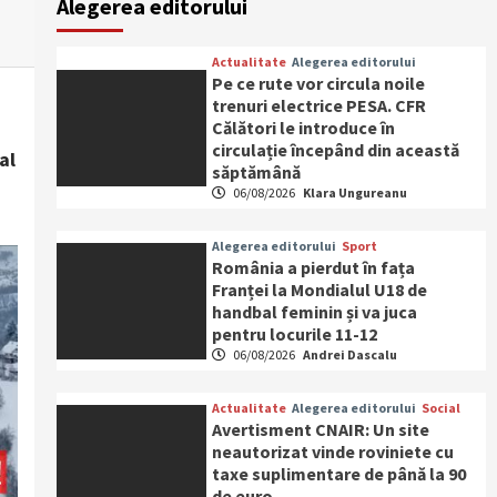
Alegerea editorului
Actualitate
Alegerea editorului
Pe ce rute vor circula noile
trenuri electrice PESA. CFR
Călători le introduce în
circulație începând din această
al
săptămână
06/08/2026
Klara Ungureanu
Alegerea editorului
Sport
România a pierdut în fața
Franței la Mondialul U18 de
handbal feminin și va juca
pentru locurile 11-12
06/08/2026
Andrei Dascalu
Actualitate
Alegerea editorului
Social
Avertisment CNAIR: Un site
neautorizat vinde roviniete cu
taxe suplimentare de până la 90
de euro