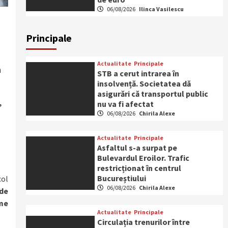
06/08/2026
Ilinca Vasilescu
Principale
Actualitate
Principale
a
STB a cerut intrarea în
insolvență. Societatea dă
asigurări că transportul public
,
nu va fi afectat
06/08/2026
Chirila Alexe
Actualitate
Principale
Asfaltul s-a surpat pe
Bulevardul Eroilor. Trafic
restricționat în centrul
Bucureștiului
col
06/08/2026
Chirila Alexe
 de
ime
Actualitate
Principale
Circulația trenurilor între