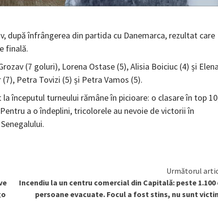
iv, după înfrângerea din partida cu Danemarca, rezultat care
e finală.
zav (7 goluri), Lorena Ostase (5), Alisia Boiciuc (4) și Elen
(7), Petra Tovizi (5) și Petra Vamos (5).
it la începutul turneului rămâne în picioare: o clasare în top 10
tru a o îndeplini, tricolorele au nevoie de victorii în
 Senegalului.
Următorul arti
ve
Incendiu la un centru comercial din Capitală: peste 1.100
go
persoane evacuate. Focul a fost stins, nu sunt vict