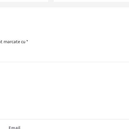
nt marcate cu
*
Email