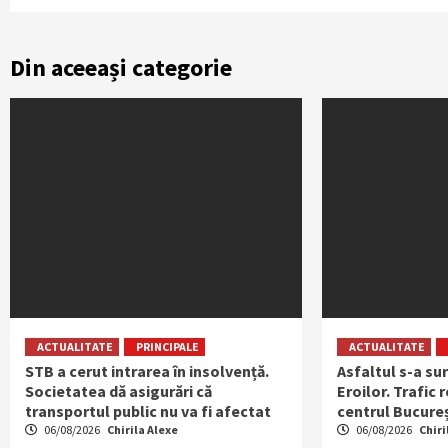
Din aceeași categorie
ACTUALITATE
PRINCIPALE
ACTUALITATE
STB a cerut intrarea în insolvență.
Asfaltul s-a su
Societatea dă asigurări că
Eroilor. Trafic 
transportul public nu va fi afectat
centrul Bucureș
06/08/2026
Chirila Alexe
06/08/2026
Chiri