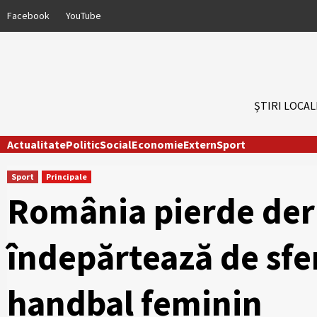
Skip
Facebook
YouTube
to
content
ȘTIRI LOCAL
Actualitate
Politic
Social
Economie
Extern
Sport
Sport
Principale
România pierde derb
îndepărtează de sfe
handbal feminin