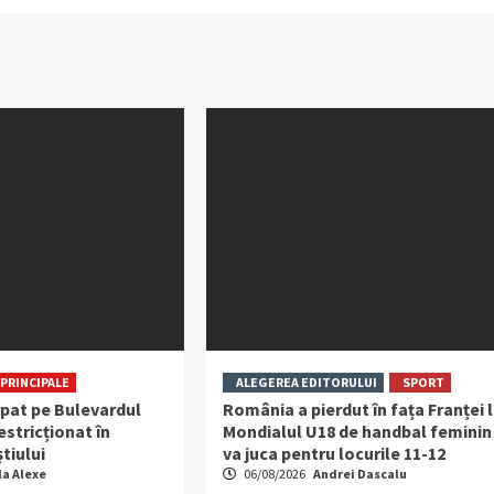
PRINCIPALE
ALEGEREA EDITORULUI
SPORT
rpat pe Bulevardul
România a pierdut în fața Franței 
restricționat în
Mondialul U18 de handbal feminin 
tiului
va juca pentru locurile 11-12
la Alexe
06/08/2026
Andrei Dascalu