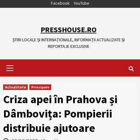
Skip
Facebook
YouTube
to
content
PRESSHOUSE.RO
ȘTIRI LOCALE ȘI INTERNAȚIONALE, INFORMAȚII ACTUALIZATE ȘI
REPORTAJE EXCLUSIVE
Primary
Menu
Actualitate
Principale
Criza apei în Prahova și
Dâmbovița: Pompierii
distribuie ajutoare