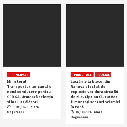
PRINCIPALE
PRINCIPALE
SOCIAL
Ministerul
Lucrările la blocul din
Transporturilor caută o
Rahova afectat de
nouă conducere pentru
explozie vor dura circa 50
CFR SA. Urmează selecția
de zile. Ciprian Ciucu: Vor
și la CFR Călători
fi montați senzori seismici
în zonă
07/08/2026
Klara
Ungureanu
07/08/2026
Klara
Ungureanu