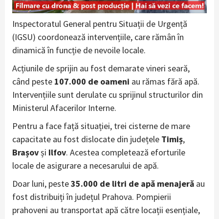
Inspectoratul General pentru Situații de Urgență
(IGSU) coordonează intervențiile, care rămân în
dinamică în funcție de nevoile locale.
Acțiunile de sprijin au fost demarate vineri seară,
când peste
107.000 de oameni
au rămas fără apă.
Intervențiile sunt derulate cu sprijinul structurilor din
Ministerul Afacerilor Interne.
Pentru a face față situației, trei cisterne de mare
capacitate au fost dislocate din județele
Timiș
,
Brașov
și
Ilfov
. Acestea completează eforturile
locale de asigurare a necesarului de apă.
Doar luni, peste
35.000 de litri de apă menajeră
au
fost distribuiți în județul Prahova. Pompierii
prahoveni au transportat apă către locații esențiale,