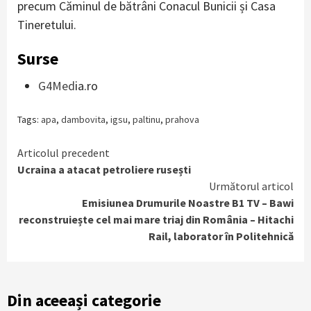
precum Căminul de bătrâni Conacul Bunicii și Casa
Tineretului.
Surse
G4Med
ia.ro
Tags:
apa
,
dambovita
,
igsu
,
paltinu
,
prahova
Continue
Articolul precedent
Ucraina a atacat petroliere rusești
Reading
Următorul articol
Emisiunea Drumurile Noastre B1 TV – Bawi
reconstruiește cel mai mare triaj din România – Hitachi
Rail, laborator în Politehnică
Din aceeași categorie