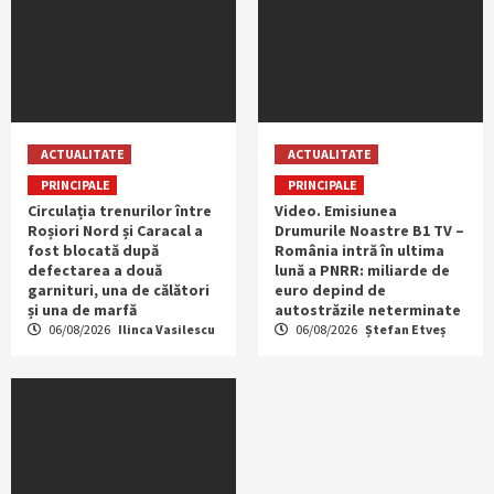
ACTUALITATE
ACTUALITATE
PRINCIPALE
PRINCIPALE
Circulația trenurilor între
Video. Emisiunea
Roșiori Nord și Caracal a
Drumurile Noastre B1 TV –
fost blocată după
România intră în ultima
defectarea a două
lună a PNRR: miliarde de
garnituri, una de călători
euro depind de
și una de marfă
autostrăzile neterminate
06/08/2026
Ilinca Vasilescu
06/08/2026
Ștefan Etveș