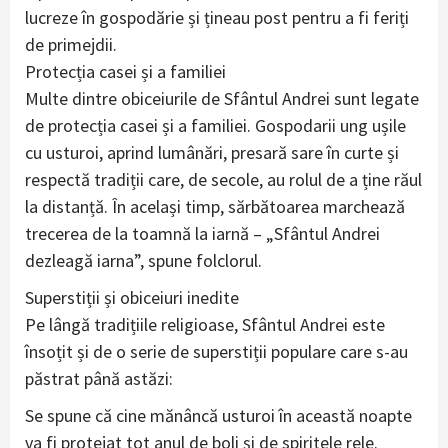
lucreze în gospodărie și țineau post pentru a fi feriți
de primejdii.
Protecția casei și a familiei
Multe dintre obiceiurile de Sfântul Andrei sunt legate
de protecția casei și a familiei. Gospodarii ung ușile
cu usturoi, aprind lumânări, presară sare în curte și
respectă tradiții care, de secole, au rolul de a ține răul
la distanță. În același timp, sărbătoarea marchează
trecerea de la toamnă la iarnă – „Sfântul Andrei
dezleagă iarna”, spune folclorul.
Superstiții și obiceiuri inedite
Pe lângă tradițiile religioase, Sfântul Andrei este
însoțit și de o serie de superstiții populare care s-au
păstrat până astăzi:
Se spune că cine mănâncă usturoi în această noapte
va fi protejat tot anul de boli și de spiritele rele.