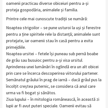
oamenii practicau diverse obiceiuri pentru a-și
proteja gospodăria, animalele și familia.
Printre cele mai cunoscute tradiții se numără:
Noaptea strigoilor – se pune usturoi la uși și ferestre
pentru a ține spiritele rele la distanță; animalele sunt
protejate, iar oamenii stau în casă pentru a evita
primejdiile.
Noaptea ursitei – fetele își puneau sub pernă boabe
de grâu sau busuioc pentru a-și visa ursitul.
Aprinderea unei lumânări în oglindă era un alt obicei
prin care se încerca descoperirea viitorului partener.
Semănatul grâului în prag de iarnă – dacă grâul pus la
încolțit creștea puternic, se considera că anul care
urma va fi bogat și sănătos.
Ziua lupului – în mitologia românească, în această zi
lupii ar fi avut puteri speciale. Oamenii evitau să