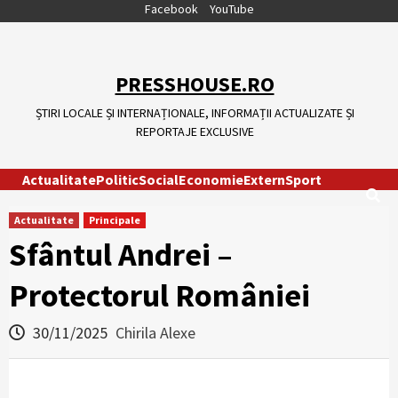
Skip
Facebook
YouTube
to
content
PRESSHOUSE.RO
ȘTIRI LOCALE ȘI INTERNAȚIONALE, INFORMAȚII ACTUALIZATE ȘI
REPORTAJE EXCLUSIVE
Actualitate
Politic
Social
Economie
Extern
Sport
Actualitate
Principale
Sfântul Andrei –
Protectorul României
30/11/2025
Chirila Alexe