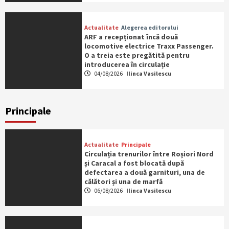
Actualitate
Alegerea editorului
ARF a recepționat încă două
locomotive electrice Traxx Passenger.
O a treia este pregătită pentru
introducerea în circulație
04/08/2026
Ilinca Vasilescu
Principale
Actualitate
Principale
Circulația trenurilor între Roșiori Nord
și Caracal a fost blocată după
defectarea a două garnituri, una de
călători și una de marfă
06/08/2026
Ilinca Vasilescu