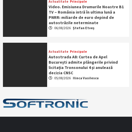
Actualitate
Principale
Video. Emisiunea Drumurile Noastre B1
TV – România intră în ultima lună a
PNRR: miliarde de euro depind de
autostrăzile neterminate
06/08/2026
Ștefan Etveș
Actualitate
Principale
Autostrada A8: Curtea de Apel
București admite plângerile privind
licitația Tronsonului 4 și anulează
decizia CNSC
05/08/2026
Ilinca Vasilescu