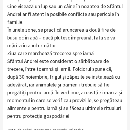
Cine visează un lup sau un câine în noaptea de Sfântul
Andrei ar fi atent la posibile conflicte sau pericole în
familie.
În unele zone, se practică aruncarea a două fire de
busuioc în apă – dacă plutesc împreună, fata se va
mărita în anul următor.
Ziua care marchează trecerea spre iarnă
Sfântul Andrei este considerat o sărbătoare de
trecere, între toamnă și iarnă. Folclorul spune că,
după 30 noiembrie, frigul și zăpezile se instalează cu
adevărat, iar animalele și oamenii trebuie să fie
pregătiți pentru iarnă. În vechime, această zi marca și
momentul în care se verificau proviziile, se pregăteau
alimentele pentru iarnă și se făceau ultimele ritualuri
pentru protecția gospodăriei.
Tags:
obiceiuri
,
protector
,
romania
,
sf andrei