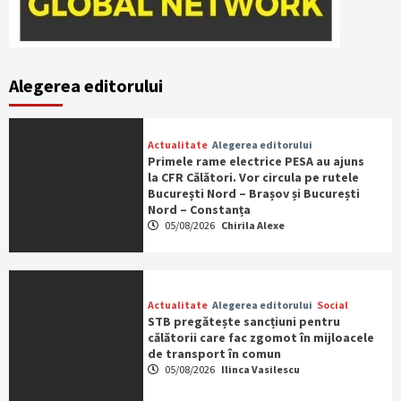
Alegerea editorului
Actualitate
Alegerea editorului
Primele rame electrice PESA au ajuns
la CFR Călători. Vor circula pe rutele
București Nord – Brașov și București
Nord – Constanța
05/08/2026
Chirila Alexe
Actualitate
Alegerea editorului
Social
STB pregătește sancțiuni pentru
călătorii care fac zgomot în mijloacele
de transport în comun
05/08/2026
Ilinca Vasilescu