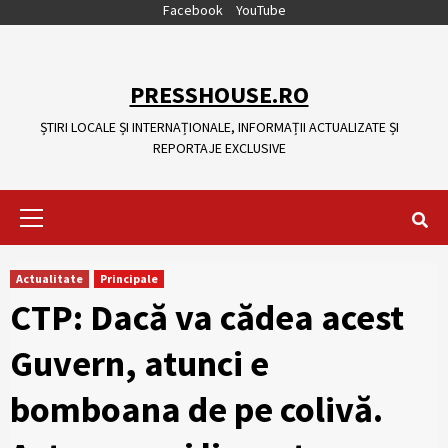
Skip
Facebook
YouTube
to
content
PRESSHOUSE.RO
ȘTIRI LOCALE ȘI INTERNAȚIONALE, INFORMAȚII ACTUALIZATE ȘI
REPORTAJE EXCLUSIVE
Primary
Menu
Actualitate
Principale
CTP: Dacă va cădea acest
Guvern, atunci e
bomboana de pe colivă.