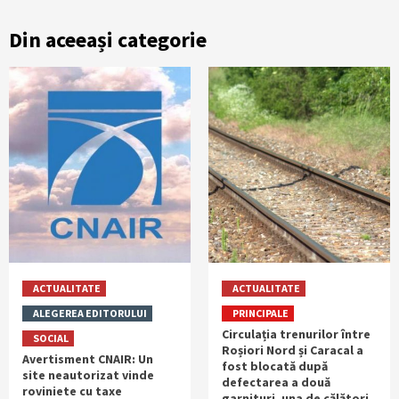
Din aceeași categorie
ACTUALITATE
ACTUALITATE
ALEGEREA EDITORULUI
PRINCIPALE
Circulația trenurilor între
SOCIAL
Roșiori Nord și Caracal a
Avertisment CNAIR: Un
fost blocată după
site neautorizat vinde
defectarea a două
roviniete cu taxe
garnituri, una de călători