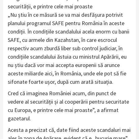
securității, e printre cele mai proaste
„Nu știu în ce măsură se va mai desfășura potrivit
planului programul SAFE pentru România în aceste
condiții. În condițiile scandalului acela enorm cu banii
SAFE, cu armele din Kazahstan, în care escrocul
respectiv acum zburdă liber sub control judiciar, în
condițiile scandalului ăstuia cu ministrul Apărării, eu
nu știu dacă vor mai accepta europenii să arunce
aceste miliarde aici, în România, unde ele pot să fie
sifonate foarte ușor, după cum arată situația.
Cred că imaginea României acum, din punct de
vedere al securității și al cooperării pentru securitate
cu Europa, e printre cele mai proaste”, a afirmat
gazetarul.
Acesta a precizat că, date fiind aceste scandaluri mai
ales în zona de Apărare, evident că e „bucurie mare”