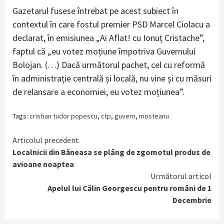
Gazetarul fusese întrebat pe acest subiect în
contextul în care fostul premier PSD Marcel Ciolacu a
declarat, în emisiunea „Ai Aflat! cu Ionuț Cristache”,
faptul că „eu votez moțiune împotriva Guvernului
Bolojan. (…) Dacă următorul pachet, cel cu reformă
în administrație centrală și locală, nu vine și cu măsuri
de relansare a economiei, eu votez moțiunea”.
Tags:
cristian tudor popescu
,
ctp
,
guvern
,
mosteanu
Continue
Articolul precedent
Localnicii din Băneasa se plâng de zgomotul produs de
Reading
avioane noaptea
Următorul articol
Apelul lui Călin Georgescu pentru români de 1
Decembrie