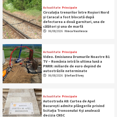
Actualitate
Principale
Circulația trenurilor între Roșiori Nord
și Caracal a fost blocată după
defectarea a două garnituri, una de
călători și una de marfă
06/08/2026
Ilinca Vasilescu
Actualitate
Principale
Video. Emisiunea Drumurile Noastre B1
TV – România intră în ultima lună a
PNRR: miliarde de euro depind de
autostrăzile neterminate
06/08/2026
Ștefan Etveș
Actualitate
Principale
Autostrada A8: Curtea de Apel
București admite plângerile privind
licitația Tronsonului 4 și anulează
decizia CNSC