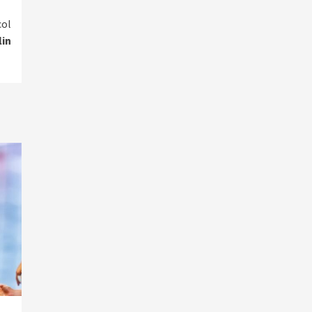
col
lin