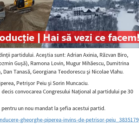
inţii partidului. Aceştia sunt: Adrian Axinia, Răzvan Biro,
 Cozmin Gușă), Ramona Lovin, Mugur Mihăescu, Dumitrina
n, Dan Tanasă, Georgiana Teodorescu şi Nicolae Vlahu.
perea, Petrişor Peiu şi Sorin Muncaciu.
decis convocarea Congresului Naţional al partidului pe 30
 pentru un nou mandat la şefia acestui partid.
conducere-gheorghe-piperea-invins-de-petrisor-peiu_3835179