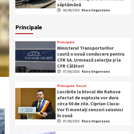
săptămână
06/08/2026
Klara Ungureanu
Principale
Principale
Ministerul Transporturilor
caută o nouă conducere pentru
CFR SA. Urmează selecția și la
CFR Călători
07/08/2026
Klara Ungureanu
Principale
Social
Lucrările la blocul din Rahova
afectat de explozie vor dura
circa 50 de zile. Ciprian Ciucu:
Vor fi montați senzori seismici
în zonă
07/08/2026
Klara Ungureanu