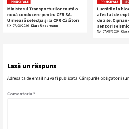
PRINCIPALE
PRINCIPALE
S
Ministerul Transporturilor caută o
Lucrările la bl
nouă conducere pentru CFR SA.
afectat de expl
Urmează selecția și la CFR Călători
de zile. Ciprian
senzori seismic
07/08/2026
Klara Ungureanu
07/08/2026
Klar
Lasă un răspuns
Adresa ta de email nu va fi publicată.
Câmpurile obligatorii su
Comentariu
*