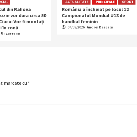
OCIAL
ACTUALITATE
PRINCIPALE
SPORT
ocul din Rahova
România a încheiat pe locul 12
ozie vor dura circa 50
Campionatul Mondial U18 de
 Ciucu: Vor fi montați
handbal feminin
i în zonă
07/08/2026
Andrei Dascalu
a Ungureanu
nt marcate cu
*