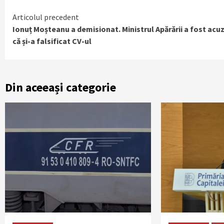
Continue
Articolul precedent
Ionuț Moșteanu a demisionat. Ministrul Apărării a fost acu
Reading
că și-a falsificat CV-ul
Din aceeași categorie