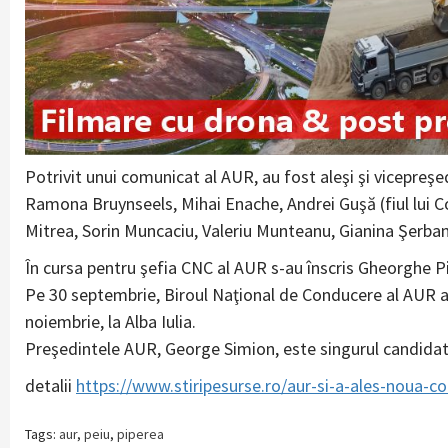
Potrivit unui comunicat al AUR, au fost aleşi şi vicepreşed
Ramona Bruynseels, Mihai Enache, Andrei Guşă (fiul lui
Mitrea, Sorin Muncaciu, Valeriu Munteanu, Gianina Şerba
În cursa pentru şefia CNC al AUR s-au înscris Gheorghe Pi
Pe 30 septembrie, Biroul Naţional de Conducere al AUR a 
noiembrie, la Alba Iulia.
Preşedintele AUR, George Simion, este singurul candidat
detalii
https://www.stiripesurse.ro/aur-si-a-ales-noua-
Tags:
aur
,
peiu
,
piperea