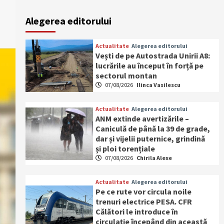
Alegerea editorului
Actualitate
Alegerea editorului
Vești de pe Autostrada Unirii A8:
lucrările au început în forță pe
sectorul montan
07/08/2026
Ilinca Vasilescu
Actualitate
Alegerea editorului
ANM extinde avertizările –
Caniculă de până la 39 de grade,
dar și vijelii puternice, grindină
și ploi torențiale
07/08/2026
Chirila Alexe
Actualitate
Alegerea editorului
Pe ce rute vor circula noile
trenuri electrice PESA. CFR
Călători le introduce în
circulație începând din această