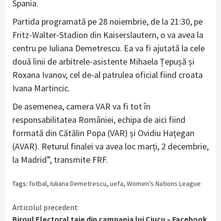
Spania.
Partida programată pe 28 noiembrie, de la 21:30, pe
Fritz-Walter-Stadion din Kaiserslautern, o va avea la
centru pe Iuliana Demetrescu. Ea va fi ajutată la cele
două linii de arbitrele-asistente Mihaela Țepușă și
Roxana Ivanov, cel de-al patrulea oficial fiind croata
Ivana Martincic.
De asemenea, camera VAR va fi tot în
responsabilitatea României, echipa de aici fiind
formată din Cătălin Popa (VAR) și Ovidiu Hațegan
(AVAR). Returul finalei va avea loc marți, 2 decembrie,
la Madrid”, transmite FRF.
Tags:
fotbal
,
Iuliana Demetrescu
,
uefa
,
Women’s Nations League
Continue
Articolul precedent
Biroul Electoral taie din campania lui Ciucu – Facebook