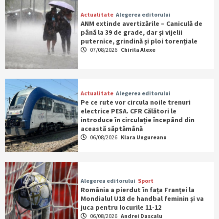
Actualitate
Alegerea editorului
ANM extinde avertizările – Caniculă de
până la 39 de grade, dar și vijelii
puternice, grindină și ploi torențiale
07/08/2026
Chirila Alexe
Actualitate
Alegerea editorului
Pe ce rute vor circula noile trenuri
electrice PESA. CFR Călători le
introduce în circulație începând din
această săptămână
06/08/2026
Klara Ungureanu
Alegerea editorului
Sport
România a pierdut în fața Franței la
Mondialul U18 de handbal feminin și va
juca pentru locurile 11-12
06/08/2026
Andrei Dascalu