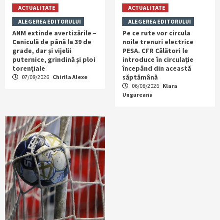
ACTUALITATE
ACTUALITATE
ALEGEREA EDITORULUI
ALEGEREA EDITORULUI
ANM extinde avertizările –
Pe ce rute vor circula
Caniculă de până la 39 de
noile trenuri electrice
grade, dar și vijelii
PESA. CFR Călători le
puternice, grindină și ploi
introduce în circulație
torențiale
începând din această
săptămână
07/08/2026
Chirila Alexe
06/08/2026
Klara
Ungureanu