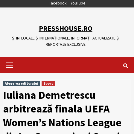
Skip
Facebook
YouTube
to
content
PRESSHOUSE.RO
ȘTIRI LOCALE ȘI INTERNAȚIONALE, INFORMAȚII ACTUALIZATE ȘI
REPORTAJE EXCLUSIVE
Primary
Menu
Alegerea editorului
Sport
Iuliana Demetrescu
arbitrează finala UEFA
Women’s Nations League