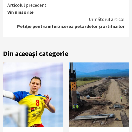
Continue
Articolul precedent
Vin ninsorile
Reading
Următorul articol
Petiție pentru interzicerea petardelor și artificiilor
Din aceeași categorie