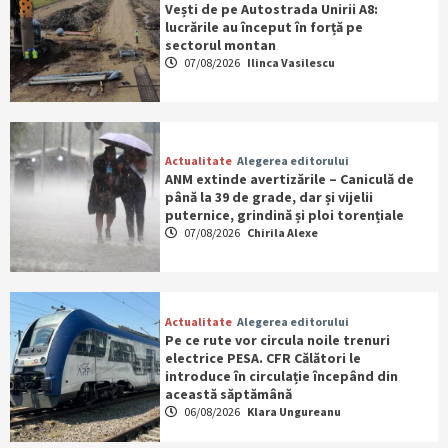
Vești de pe Autostrada Unirii A8:
lucrările au început în forță pe
sectorul montan
07/08/2026
Ilinca Vasilescu
Actualitate
Alegerea editorului
ANM extinde avertizările – Caniculă de
până la 39 de grade, dar și vijelii
puternice, grindină și ploi torențiale
07/08/2026
Chirila Alexe
Actualitate
Alegerea editorului
Pe ce rute vor circula noile trenuri
electrice PESA. CFR Călători le
introduce în circulație începând din
această săptămână
06/08/2026
Klara Ungureanu