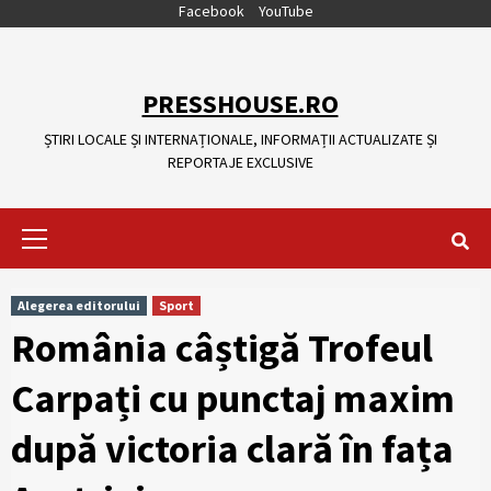
Skip
Facebook
YouTube
to
content
PRESSHOUSE.RO
ȘTIRI LOCALE ȘI INTERNAȚIONALE, INFORMAȚII ACTUALIZATE ȘI
REPORTAJE EXCLUSIVE
Primary
Menu
Alegerea editorului
Sport
România câștigă Trofeul
Carpați cu punctaj maxim
după victoria clară în fața