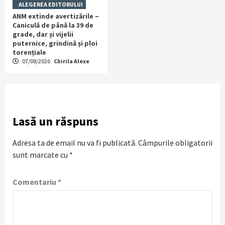
ALEGEREA EDITORULUI
ANM extinde avertizările –
Caniculă de până la 39 de
grade, dar și vijelii
puternice, grindină și ploi
torențiale
07/08/2026
Chirila Alexe
Lasă un răspuns
Adresa ta de email nu va fi publicată.
Câmpurile obligatorii
sunt marcate cu
*
Comentariu
*