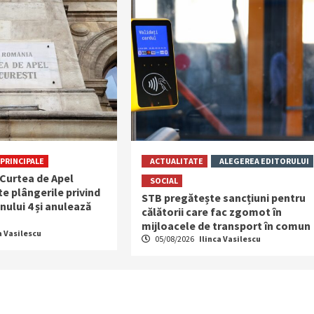
PRINCIPALE
ACTUALITATE
ALEGEREA EDITORULUI
 Curtea de Apel
SOCIAL
e plângerile privind
STB pregătește sancțiuni pentru
nului 4 și anulează
călătorii care fac zgomot în
mijloacele de transport în comun
a Vasilescu
05/08/2026
Ilinca Vasilescu