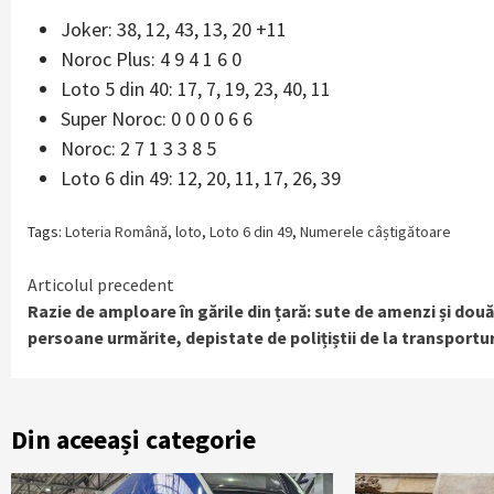
Joker: 38, 12, 43, 13, 20 +11
Noroc Plus: 4 9 4 1 6 0
Loto 5 din 40: 17, 7, 19, 23, 40, 11
Super Noroc: 0 0 0 0 6 6
Noroc: 2 7 1 3 3 8 5
Loto 6 din 49: 12, 20, 11, 17, 26, 39
Tags:
Loteria Română
,
loto
,
Loto 6 din 49
,
Numerele câștigătoare
Continue
Articolul precedent
Razie de amploare în gările din țară: sute de amenzi și două
Reading
persoane urmărite, depistate de polițiștii de la transportur
Din aceeași categorie