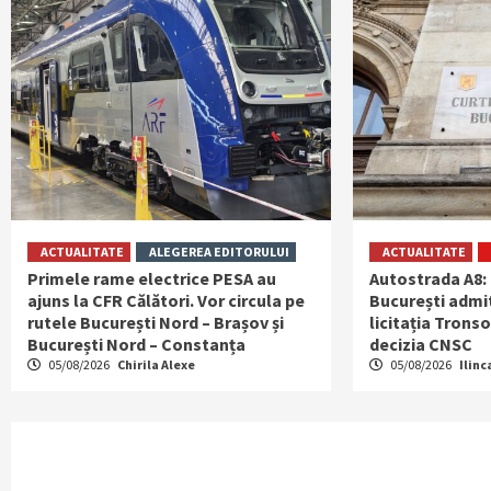
ACTUALITATE
ALEGEREA EDITORULUI
ACTUALITATE
Primele rame electrice PESA au
Autostrada A8:
ajuns la CFR Călători. Vor circula pe
București admit
rutele București Nord – Brașov și
licitația Tronso
București Nord – Constanța
decizia CNSC
05/08/2026
Chirila Alexe
05/08/2026
Ilinc