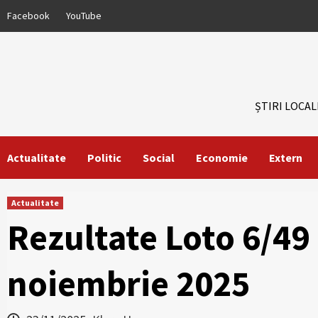
Skip
Facebook
YouTube
to
content
ȘTIRI LOCAL
Actualitate
Politic
Social
Economie
Extern
Actualitate
Rezultate Loto 6/49
noiembrie 2025