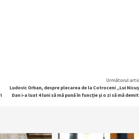
Următorul arti
Ludovic Orban, despre plecarea de la Cotroceni „Lui Nicu
i
Dan i-a luat 4 luni să mă pună în funcție și o zi să mă demi