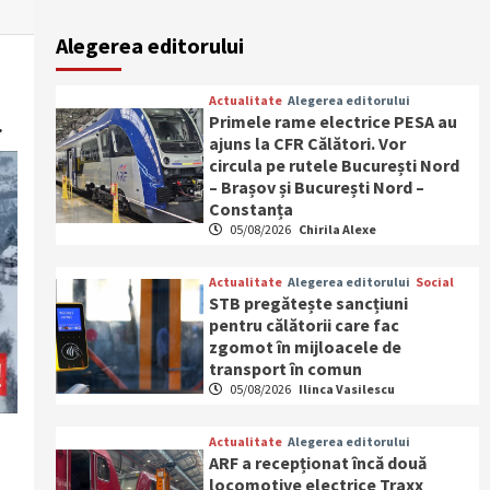
Alegerea editorului
Actualitate
Alegerea editorului
Primele rame electrice PESA au
.
ajuns la CFR Călători. Vor
circula pe rutele București Nord
– Brașov și București Nord –
Constanța
05/08/2026
Chirila Alexe
Actualitate
Alegerea editorului
Social
STB pregătește sancțiuni
pentru călătorii care fac
zgomot în mijloacele de
transport în comun
05/08/2026
Ilinca Vasilescu
Actualitate
Alegerea editorului
ARF a recepționat încă două
locomotive electrice Traxx