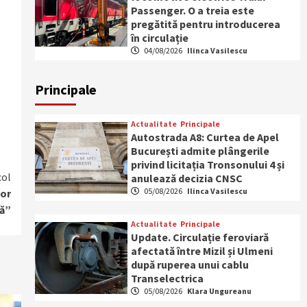
Passenger. O a treia este
pregătită pentru introducerea
în circulație
04/08/2026
Ilinca Vasilescu
Principale
Actualitate
Principale
Autostrada A8: Curtea de Apel
București admite plângerile
privind licitația Tronsonului 4 și
col
anulează decizia CNSC
05/08/2026
Ilinca Vasilescu
șor
tă”
Actualitate
Principale
Update. Circulație feroviară
afectată între Mizil și Ulmeni
după ruperea unui cablu
Transelectrica
05/08/2026
Klara Ungureanu