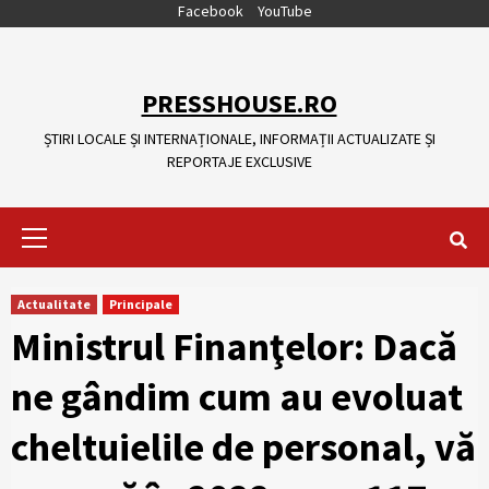
Skip
Facebook
YouTube
to
content
PRESSHOUSE.RO
ȘTIRI LOCALE ȘI INTERNAȚIONALE, INFORMAȚII ACTUALIZATE ȘI
REPORTAJE EXCLUSIVE
Primary
Menu
Actualitate
Principale
Ministrul Finanţelor: Dacă
ne gândim cum au evoluat
cheltuielile de personal, vă