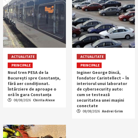
ACTUALITATE
ACTUALITATE
PRINCIPALE
PRINCIPALE
Noul tren PESA de la
Inginer George Dincă,
București spre Constanța,
fondator Carintellect – În
fără aer condiționat.
interiorul unui laborator
Întârziere de aproape o
de cybersecurity auto:
oră în gara Constanța
cum se testează
securitatea unei mașini
08/08/2026
Chirila Alexe
conectate
08/08/2026
Andrei Grim