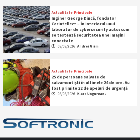
Actualitate
Principale
Inginer George Dincă, fondator
Carintellect – În interiorul unui
laborator de cybersecurity auto: cum
se testează securitatea unei mașini
conectate
08/08/2026
Andrei Grim
Actualitate
Principale
25 de persoane salvate de
salvamontiști în ultimele 24 de ore. Au
fost primite 22 de apeluri de urgență
08/08/2026
Klara Ungureanu