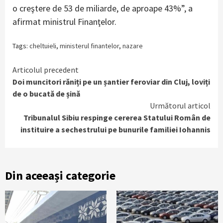
o creştere de 53 de miliarde, de aproape 43%”, a
afirmat ministrul Finanţelor.
Tags:
cheltuieli
,
ministerul finantelor
,
nazare
Continue
Articolul precedent
Doi muncitori răniți pe un șantier feroviar din Cluj, loviți
Reading
de o bucată de șină
Următorul articol
Tribunalul Sibiu respinge cererea Statului Român de
instituire a sechestrului pe bunurile familiei Iohannis
Din aceeași categorie