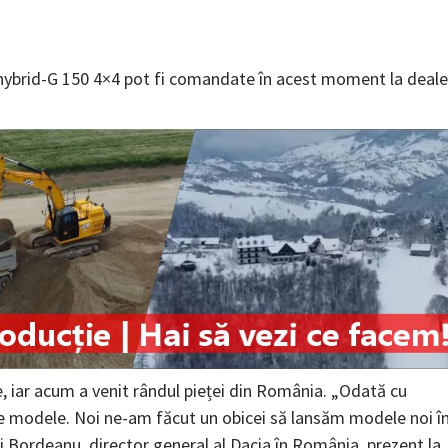
 hybrid-G 150 4×4 pot fi comandate în acest moment la dealer
, iar acum a venit rândul pieței din România. „Odată cu
te modele. Noi ne-am făcut un obicei să lansăm modele noi î
ai Bordeanu, director general al Dacia în România, prezent la