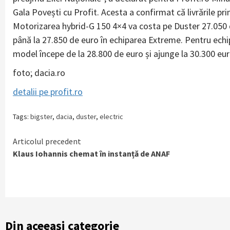
Gala Povești cu Profit. Acesta a confirmat că livrările pri
Motorizarea hybrid-G 150 4×4 va costa pe Duster 27.050 
până la 27.850 de euro în echiparea Extreme. Pentru echip
model începe de la 28.800 de euro și ajunge la 30.300 eur
foto; dacia.ro
detalii pe profit.ro
Tags:
bigster
,
dacia
,
duster
,
electric
Continue
Articolul precedent
Klaus Iohannis chemat în instanță de ANAF
Reading
Din aceeași categorie