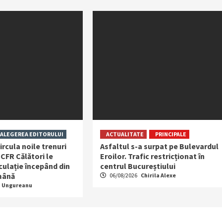
ALEGEREA EDITORULUI
ACTUALITATE
PRINCIPALE
ircula noile trenuri
Asfaltul s-a surpat pe Bulevardul
 CFR Călători le
Eroilor. Trafic restricționat în
rculație începând din
centrul Bucureștiului
mână
06/08/2026
Chirila Alexe
a Ungureanu