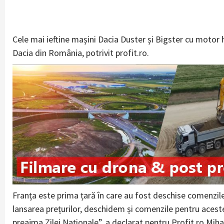
Cele mai ieftine mașini Dacia Duster și Bigster cu motor
Dacia din România, potrivit profit.ro.
Franța este prima țară în care au fost deschise comenzile
lansarea prețurilor, deschidem și comenzile pentru aces
preajma Zilei Naționale”, a declarat pentru Profit.ro Mih