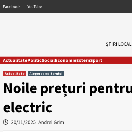
Skip
Facebook
YouTube
to
content
ȘTIRI LOCAL
Actualitate
Politic
Social
Economie
Extern
Sport
Actualitate
Alegerea editorului
Noile prețuri pentr
electric
20/11/2025
Andrei Grim