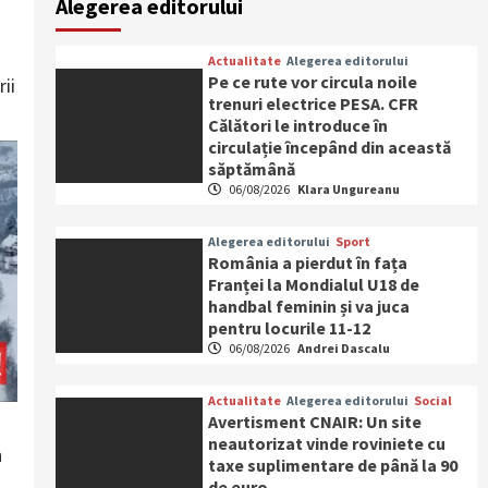
Alegerea editorului
Actualitate
Alegerea editorului
Pe ce rute vor circula noile
ii
trenuri electrice PESA. CFR
Călători le introduce în
circulație începând din această
săptămână
06/08/2026
Klara Ungureanu
Alegerea editorului
Sport
România a pierdut în fața
Franței la Mondialul U18 de
handbal feminin și va juca
pentru locurile 11-12
06/08/2026
Andrei Dascalu
Actualitate
Alegerea editorului
Social
Avertisment CNAIR: Un site
neautorizat vinde roviniete cu
n
taxe suplimentare de până la 90
de euro