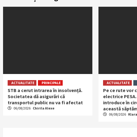
ACTUALITATE
PRINCIPALE
ACTUALITATE
STB a cerut intrarea în insolvență.
Pe ce rute vor c
Societatea dă asigurări că
electrice PESA.
transportul public nu va fi afectat
introduce în ci
această săptă
06/08/2026
Chirila Alexe
06/08/2026
Klar