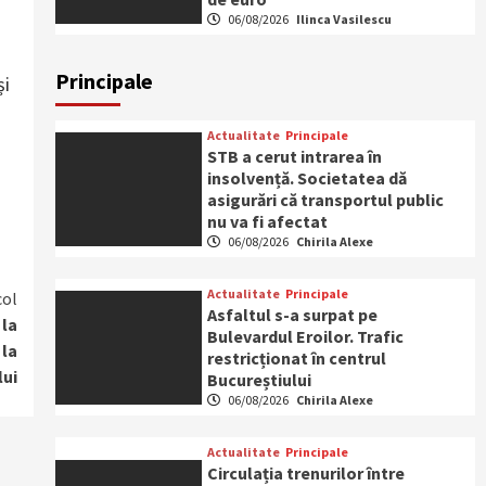
06/08/2026
Ilinca Vasilescu
Principale
și
Actualitate
Principale
STB a cerut intrarea în
insolvență. Societatea dă
asigurări că transportul public
nu va fi afectat
06/08/2026
Chirila Alexe
Actualitate
Principale
col
Asfaltul s-a surpat pe
 la
Bulevardul Eroilor. Trafic
 la
restricționat în centrul
lui
Bucureștiului
06/08/2026
Chirila Alexe
Actualitate
Principale
Circulația trenurilor între