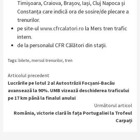
Timișoara, Craiova, Brașov, Iași, Cluj Napoca și
Constanța care indică ora de sosire/de plecare a
trenurilor.
pe site-ul
www.cfrcalatori.ro
la Mers tren trafic
intern.
de la personalul CFR Călători din staţii.
Tags:
bilete
,
mersul trenurilor
,
tren
Continue
Articolul precedent
Lucrările pe lotul 2 al Autostrăzii Focșani-Bacău
Reading
avansează la 90%. UMB vizează deschiderea traficului
pe 17 km până la finalul anului
Următorul articol
România, victorie clară în fața Portugaliei la Trofeul
Carpați