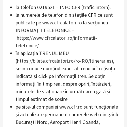
la telefon 0219521 – INFO CFR (trafic intern).
la numerele de telefon din stațiile CFR ce sunt
publicate pe
www.cfrcalatori.ro
la secțiunea
INFORMAȚII TELEFONICE –
https://www.cfrcalatori.ro/informatii-
telefonice/
în aplicația TRENUL MEU
(
https://bilete.cfrcalatori.ro/ro-RO/Itineraries
),
se introduce numărul exact al trenului în căsuţa
indicată şi click pe Informații tren. Se obțin
informaţii în timp real despre opriri, întârzieri,
minutele de staţionare în următoarea gară şi
timpul estimat de sosire.
pe site-ul companiei
www.cfr.ro
sunt funcționale
și actualizate permanent camerele web din gările
București Nord, Aeroport Henri Coandă,