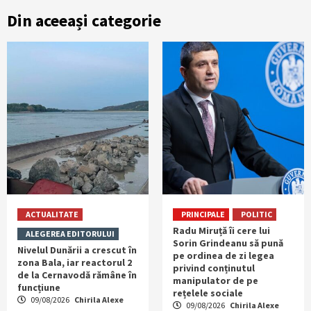
Din aceeași categorie
ACTUALITATE
PRINCIPALE
POLITIC
Radu Miruță îi cere lui
ALEGEREA EDITORULUI
Sorin Grindeanu să pună
Nivelul Dunării a crescut în
pe ordinea de zi legea
zona Bala, iar reactorul 2
privind conținutul
de la Cernavodă rămâne în
manipulator de pe
funcțiune
rețelele sociale
09/08/2026
Chirila Alexe
09/08/2026
Chirila Alexe