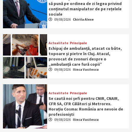
să pună pe ordinea de zi legea privind
conținutul manipulator de pe rețelele
sociale
09/08/2026
Chirila Alexe
Actualitate
Principale
Echipaj de ambulanță, atacat cu bâte,
topoare și pietre în Cluj. Atacul,
provocat de zvonuri despre o
„ambulanță care fură copii”
09/08/2026
Ilinca Vasilescu
Actualitate
Principale
Se caută noi șefi pentru CNIR, CNAIR,
CFR SA, CFR Călători și Metrorex.
Horațiu Cosma: România are nevoie de
profesioniști
09/08/2026
Ilinca Vasilescu