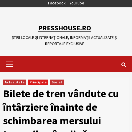
Skip
Facebook
YouTube
to
content
PRESSHOUSE.RO
ȘTIRI LOCALE ȘI INTERNAȚIONALE, INFORMAȚII ACTUALIZATE ȘI
REPORTAJE EXCLUSIVE
Primary
Menu
Actualitate
Principale
Social
Bilete de tren vândute cu
întârziere înainte de
schimbarea mersului