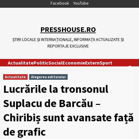
Skip
Facebook
YouTube
to
content
PRESSHOUSE.RO
ȘTIRI LOCALE ȘI INTERNAȚIONALE, INFORMAȚII ACTUALIZATE ȘI
REPORTAJE EXCLUSIVE
Actualitate
Politic
Social
Economie
Extern
Sport
Actualitate
Alegerea editorului
Lucrările la tronsonul
Suplacu de Barcău –
Chiribiș sunt avansate față
de grafic