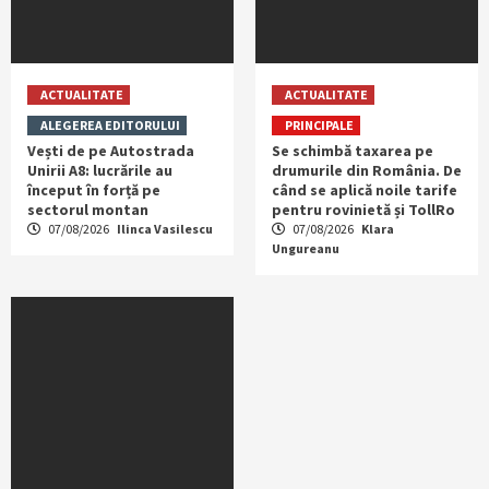
ACTUALITATE
ACTUALITATE
ALEGEREA EDITORULUI
PRINCIPALE
Vești de pe Autostrada
Se schimbă taxarea pe
Unirii A8: lucrările au
drumurile din România. De
început în forță pe
când se aplică noile tarife
sectorul montan
pentru rovinietă și TollRo
07/08/2026
Ilinca Vasilescu
07/08/2026
Klara
Ungureanu