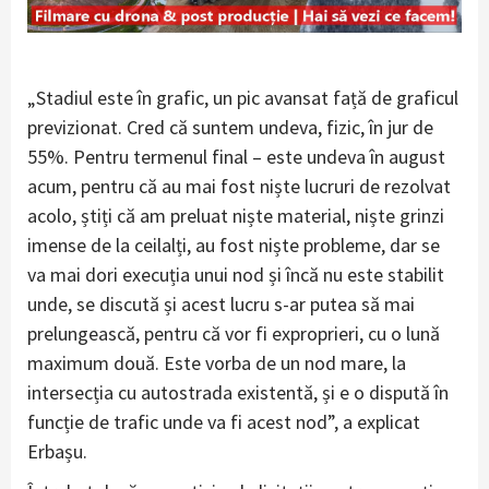
„Stadiul este în grafic, un pic avansat față de graficul
previzionat. Cred că suntem undeva, fizic, în jur de
55%. Pentru termenul final – este undeva în august
acum, pentru că au mai fost niște lucruri de rezolvat
acolo, știți că am preluat niște material, niște grinzi
imense de la ceilalți, au fost niște probleme, dar se
va mai dori execuția unui nod și încă nu este stabilit
unde, se discută și acest lucru s-ar putea să mai
prelungească, pentru că vor fi exproprieri, cu o lună
maximum două. Este vorba de un nod mare, la
intersecția cu autostrada existentă, și e o dispută în
funcție de trafic unde va fi acest nod”, a explicat
Erbașu.