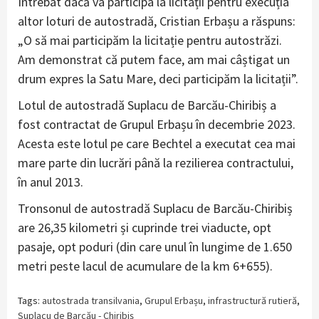
Întrebat dacă va participa la licitații pentru execuția
altor loturi de autostradă, Cristian Erbașu a răspuns:
„O să mai participăm la licitație pentru autostrăzi.
Am demonstrat că putem face, am mai câștigat un
drum expres la Satu Mare, deci participăm la licitații”.
Lotul de autostradă Suplacu de Barcău-Chiribiș a
fost contractat de Grupul Erbașu în decembrie 2023.
Acesta este lotul pe care Bechtel a executat cea mai
mare parte din lucrări până la rezilierea contractului,
în anul 2013.
Tronsonul de autostradă Suplacu de Barcău-Chiribiș
are 26,35 kilometri și cuprinde trei viaducte, opt
pasaje, opt poduri (din care unul în lungime de 1.650
metri peste lacul de acumulare de la km 6+655).
Tags:
autostrada transilvania
,
Grupul Erbașu
,
infrastructură rutieră
,
Suplacu de Barcău - Chiribiș