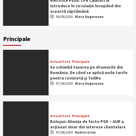
electrice PESA. CFR Călători le
introduce în circulație începând din
această săptămână
06/08/2026
Klara Ungureanu
Principale
Actualitate
Principale
Se schimbă taxarea pe drumurile din
România. De când se aplică noile tarife
pentru rovinietă și TollRo
07/08/2026
Klara Ungureanu
Actualitate
Principale
Bolojan: Alianța de facto PSD – AUR a
acționat doar din interese clientelare
07/08/2026
Andrei Grim