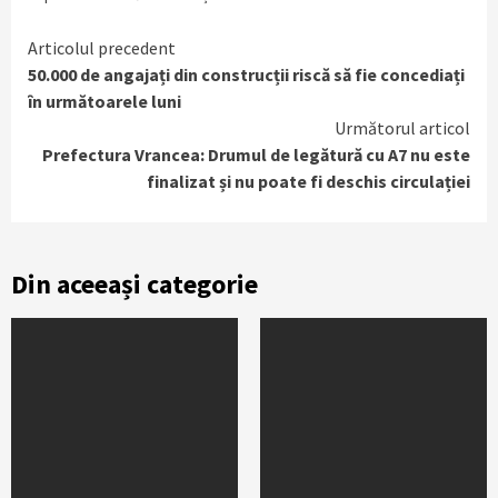
Continue
Articolul precedent
50.000 de angajați din construcții riscă să fie concediați
Reading
în următoarele luni
Următorul articol
Prefectura Vrancea: Drumul de legătură cu A7 nu este
finalizat și nu poate fi deschis circulației
Din aceeași categorie