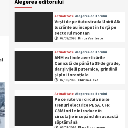
Alegerea editorului
Actualitate
Alegerea editorului
Vești de pe Autostrada Unirii A8:
lucrările au început în forță pe
sectorul montan
07/08/2026
Ilinca Vasilescu
Actualitate
Alegerea editorului
ANM extinde avertizările –
ai
Caniculă de până la 39 de grade,
dar și vijelii puternice, grindină
și ploi torențiale
07/08/2026
Chirila Alexe
Actualitate
Alegerea editorului
Pe ce rute vor circula noile
trenuri electrice PESA. CFR
Călători le introduce în
circulație începând din această
săptămână
06/08/2026
Klara Ungureanu