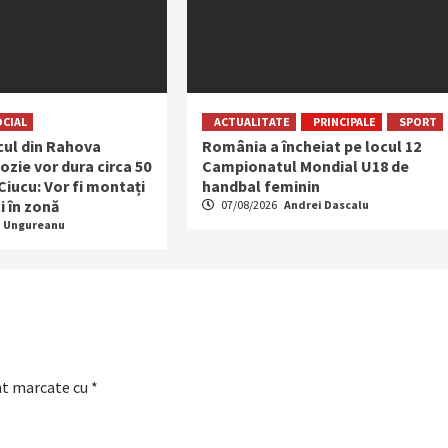
OCIAL
ACTUALITATE
PRINCIPALE
SPORT
ocul din Rahova
România a încheiat pe locul 12
ozie vor dura circa 50
Campionatul Mondial U18 de
 Ciucu: Vor fi montați
handbal feminin
i în zonă
07/08/2026
Andrei Dascalu
a Ungureanu
nt marcate cu
*