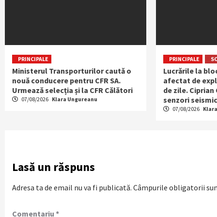
PRINCIPALE
PRINCIPALE
S
Ministerul Transporturilor caută o
Lucrările la bl
nouă conducere pentru CFR SA.
afectat de expl
Urmează selecția și la CFR Călători
de zile. Ciprian
senzori seismic
07/08/2026
Klara Ungureanu
07/08/2026
Klar
Lasă un răspuns
Adresa ta de email nu va fi publicată.
Câmpurile obligatorii su
Comentariu
*