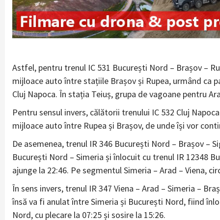
Astfel, pentru trenul IC 531 București Nord – Brașov – Rup
mijloace auto între stațiile Brașov și Rupea, urmând ca p
Cluj Napoca. În stația Teiuș, grupa de vagoane pentru Arad
Pentru sensul invers, călătorii trenului IC 532 Cluj Napoc
mijloace auto între Rupea și Brașov, de unde își vor con
De asemenea, trenul IR 346 București Nord – Brașov – Sig
București Nord – Simeria și înlocuit cu trenul IR 12348 Buc
ajunge la 22:46. Pe segmentul Simeria – Arad – Viena, cir
În sens invers, trenul IR 347 Viena – Arad – Simeria – Bra
însă va fi anulat între Simeria și București Nord, fiind în
Nord, cu plecare la 07:25 și sosire la 15:26.