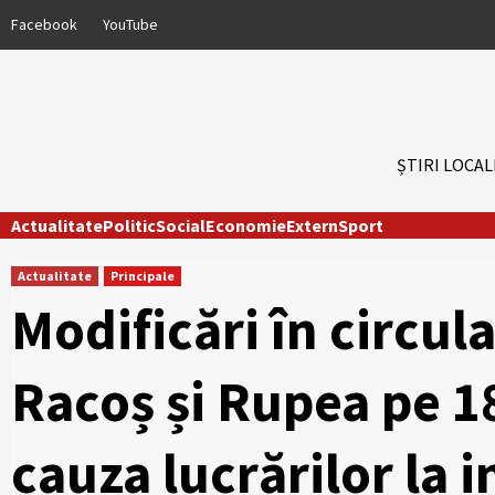
Skip
Facebook
YouTube
to
content
ȘTIRI LOCAL
Actualitate
Politic
Social
Economie
Extern
Sport
Actualitate
Principale
Modificări în circula
Racoș și Rupea pe 1
cauza lucrărilor la 