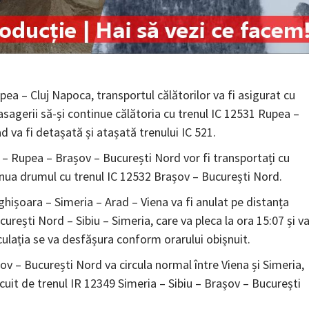
ea – Cluj Napoca, transportul călătorilor va fi asigurat cu
asagerii să-și continue călătoria cu trenul IC 12531 Rupea –
 va fi detașată și atașată trenului IC 521.
a – Rupea – Brașov – București Nord vor fi transportați cu
tinua drumul cu trenul IC 12532 Brașov – București Nord.
hișoara – Simeria – Arad – Viena va fi anulat pe distanța
urești Nord – Sibiu – Simeria, care va pleca la ora 15:07 și v
culația se va desfășura conform orarului obișnuit.
șov – București Nord va circula normal între Viena și Simeria,
locuit de trenul IR 12349 Simeria – Sibiu – Brașov – București