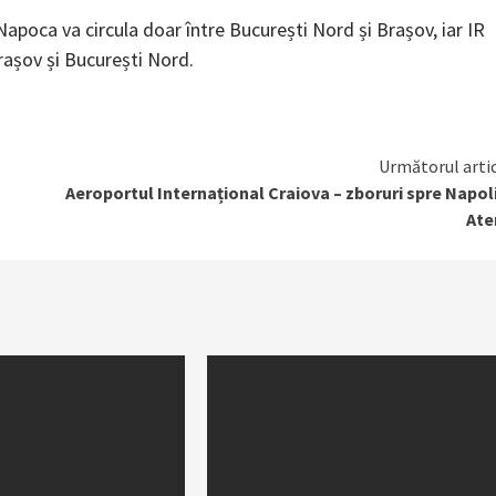
apoca va circula doar între București Nord și Brașov, iar IR
rașov și București Nord.
Următorul arti
Aeroportul Internațional Craiova – zboruri spre Napoli
Ate