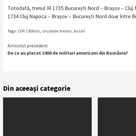
Totodată, trenul IR 1735 București Nord – Brașov – Cluj N
1734 Cluj Napoca – Brașov – București Nord doar între B
Tags:
CFR Călători
,
circulatie trenuri
,
lucrari
Continue
Articolul precedent
De ce au plecat 1000 de militari americani din România?
Reading
Din aceeași categorie