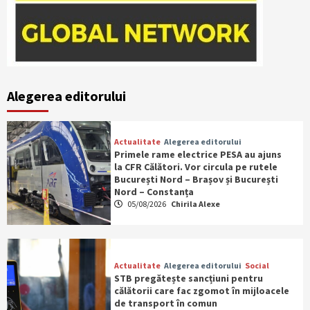
Alegerea editorului
Actualitate
Alegerea editorului
Primele rame electrice PESA au ajuns
la CFR Călători. Vor circula pe rutele
București Nord – Brașov și București
Nord – Constanța
05/08/2026
Chirila Alexe
Actualitate
Alegerea editorului
Social
STB pregătește sancțiuni pentru
călătorii care fac zgomot în mijloacele
de transport în comun