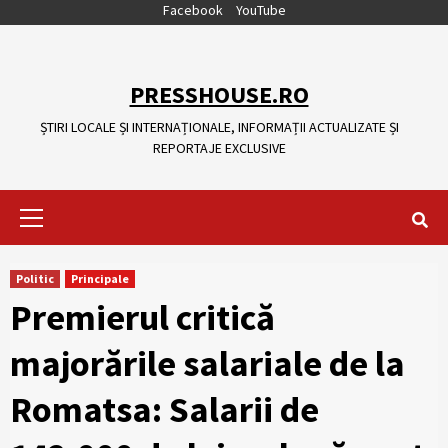
Skip
Facebook
YouTube
to
content
PRESSHOUSE.RO
ȘTIRI LOCALE ȘI INTERNAȚIONALE, INFORMAȚII ACTUALIZATE ȘI
REPORTAJE EXCLUSIVE
Primary
Menu
Politic
Principale
Premierul critică
majorările salariale de la
Romatsa: Salarii de