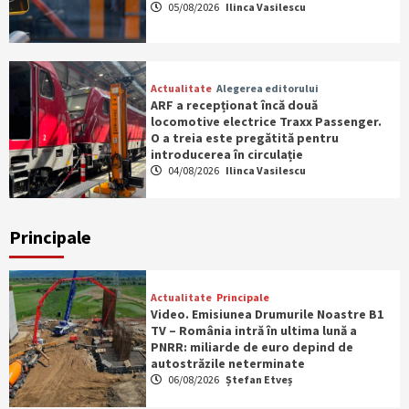
05/08/2026
Ilinca Vasilescu
Actualitate
Alegerea editorului
ARF a recepționat încă două
locomotive electrice Traxx Passenger.
O a treia este pregătită pentru
introducerea în circulație
04/08/2026
Ilinca Vasilescu
Principale
Actualitate
Principale
Video. Emisiunea Drumurile Noastre B1
TV – România intră în ultima lună a
PNRR: miliarde de euro depind de
autostrăzile neterminate
06/08/2026
Ștefan Etveș