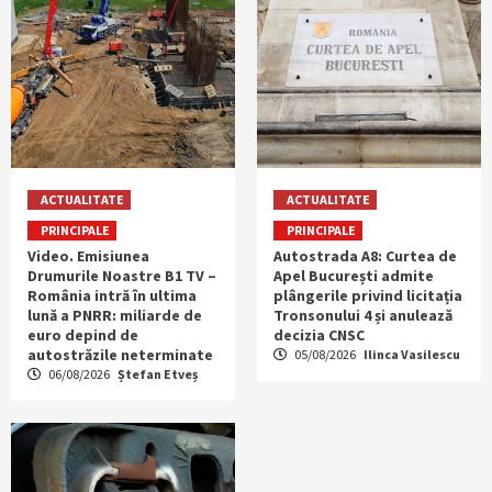
ACTUALITATE
ACTUALITATE
PRINCIPALE
PRINCIPALE
Video. Emisiunea
Autostrada A8: Curtea de
Drumurile Noastre B1 TV –
Apel București admite
România intră în ultima
plângerile privind licitația
lună a PNRR: miliarde de
Tronsonului 4 și anulează
euro depind de
decizia CNSC
autostrăzile neterminate
05/08/2026
Ilinca Vasilescu
06/08/2026
Ștefan Etveș