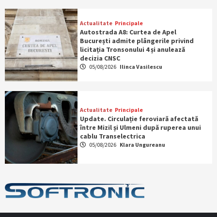
Actualitate
Principale
Autostrada A8: Curtea de Apel
București admite plângerile privind
licitația Tronsonului 4 și anulează
decizia CNSC
05/08/2026
Ilinca Vasilescu
Actualitate
Principale
Update. Circulație feroviară afectată
între Mizil și Ulmeni după ruperea unui
cablu Transelectrica
05/08/2026
Klara Ungureanu