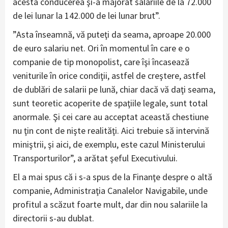
acesta conducerea şi-a majorat salariile de la 72.000
de lei lunar la 142.000 de lei lunar brut”.
”Asta înseamnă, vă puteţi da seama, aproape 20.000
de euro salariu net. Ori în momentul în care e o
companie de tip monopolist, care îşi încasează
veniturile în orice condiţii, astfel de creştere, astfel
de dublări de salarii pe lună, chiar dacă vă daţi seama,
sunt teoretic acoperite de spaţiile legale, sunt total
anormale. Şi cei care au acceptat această chestiune
nu ţin cont de nişte realităţi. Aici trebuie să intervină
miniştrii, şi aici, de exemplu, este cazul Ministerului
Transporturilor”, a arătat şeful Executivului.
El a mai spus că i s-a spus de la Finanţe despre o altă
companie, Administraţia Canalelor Navigabile, unde
profitul a scăzut foarte mult, dar din nou salariile la
directorii s-au dublat.