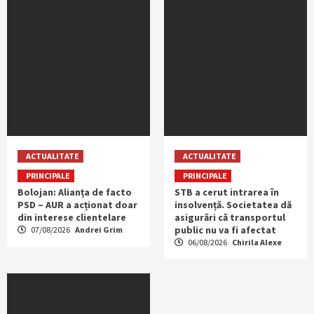
ACTUALITATE
ACTUALITATE
PRINCIPALE
PRINCIPALE
Bolojan: Alianța de facto
STB a cerut intrarea în
PSD – AUR a acționat doar
insolvență. Societatea dă
din interese clientelare
asigurări că transportul
public nu va fi afectat
07/08/2026
Andrei Grim
06/08/2026
Chirila Alexe