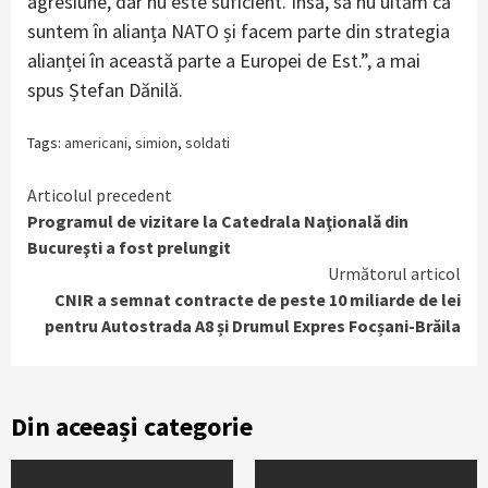
agresiune, dar nu este suficient. Însă, să nu uităm că
suntem în alianța NATO și facem parte din strategia
alianței în această parte a Europei de Est.”, a mai
spus Ștefan Dănilă.
Tags:
americani
,
simion
,
soldati
Continue
Articolul precedent
Programul de vizitare la Catedrala Naţională din
Reading
Bucureşti a fost prelungit
Următorul articol
CNIR a semnat contracte de peste 10 miliarde de lei
pentru Autostrada A8 și Drumul Expres Focșani-Brăila
Din aceeași categorie