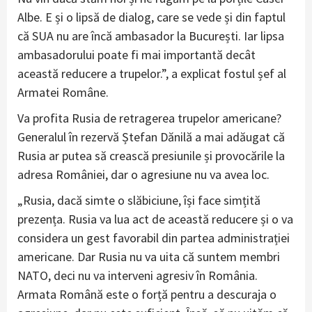
Albe. E și o lipsă de dialog, care se vede și din faptul
că SUA nu are încă ambasador la București. Iar lipsa
ambasadorului poate fi mai importantă decât
această reducere a trupelor.”, a explicat fostul șef al
Armatei Române.
Va profita Rusia de retragerea trupelor americane?
Generalul în rezervă Ștefan Dănilă a mai adăugat că
Rusia ar putea să crească presiunile și provocările la
adresa României, dar o agresiune nu va avea loc.
„Rusia, dacă simte o slăbiciune, își face simțită
prezența. Rusia va lua act de această reducere și o va
considera un gest favorabil din partea administrației
americane. Dar Rusia nu va uita că suntem membri
NATO, deci nu va interveni agresiv în România.
Armata Română este o forță pentru a descuraja o