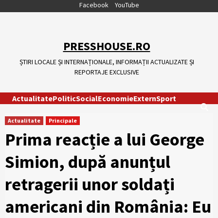
Skip
Facebook
YouTube
to
content
PRESSHOUSE.RO
ȘTIRI LOCALE ȘI INTERNAȚIONALE, INFORMAȚII ACTUALIZATE ȘI
REPORTAJE EXCLUSIVE
Actualitate
Politic
Social
Economie
Extern
Sport
Actualitate
Principale
Prima reacție a lui George
Simion, după anunțul
retragerii unor soldați
americani din România: Eu