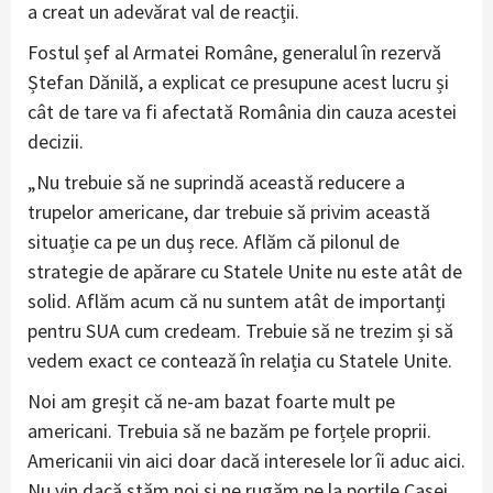
a creat un adevărat val de reacții.
Fostul șef al Armatei Române, generalul în rezervă
Ștefan Dănilă, a explicat ce presupune acest lucru și
cât de tare va fi afectată România din cauza acestei
decizii.
„Nu trebuie să ne suprindă această reducere a
trupelor americane, dar trebuie să privim această
situație ca pe un duș rece. Aflăm că pilonul de
strategie de apărare cu Statele Unite nu este atât de
solid. Aflăm acum că nu suntem atât de importanți
pentru SUA cum credeam. Trebuie să ne trezim și să
vedem exact ce contează în relația cu Statele Unite.
Noi am greșit că ne-am bazat foarte mult pe
americani. Trebuia să ne bazăm pe forțele proprii.
Americanii vin aici doar dacă interesele lor îi aduc aici.
Nu vin dacă stăm noi și ne rugăm pe la porțile Casei