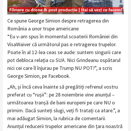
Ce spune George Simion despre retragerea din
România a unor trupe americane
“Eu v-am spus în momentul scoaterii României din
VisaWaiver că următorul pas e retragerea trupelor.
Poate în al 12-lea ceas se aude: suntem singurii care
pot debloca relația cu SUA. Nici Grindeanu ospătarul
nici cei care îl înjurau pe Trump NU POT!”, a scris
George Simion, pe Facebook.
„Ah, și încă ceva înainte să pregătiți refrenul vostru
preferat cu “rușii”: pe 28 noiembrie vine anunțul –
următoarea tranșă de bani europeni pe care NU o
primim. Dacă sunteți slugi, veți fi tratați ca atare.”, a
mai adăugat Simion, la rubrica de comentarii.
Anunțul reducerii trupelor americane din țara noastră