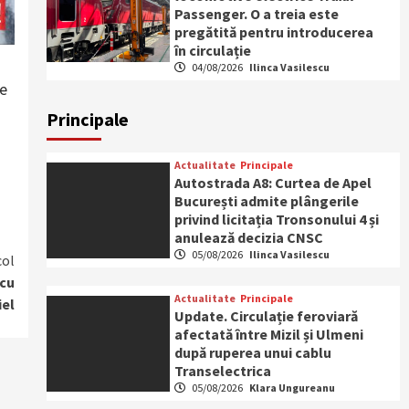
Passenger. O a treia este
pregătită pentru introducerea
în circulație
04/08/2026
Ilinca Vasilescu
pe
Principale
Actualitate
Principale
Autostrada A8: Curtea de Apel
București admite plângerile
privind licitația Tronsonului 4 și
anulează decizia CNSC
05/08/2026
Ilinca Vasilescu
col
 cu
Actualitate
Principale
iel
Update. Circulație feroviară
afectată între Mizil și Ulmeni
după ruperea unui cablu
Transelectrica
05/08/2026
Klara Ungureanu