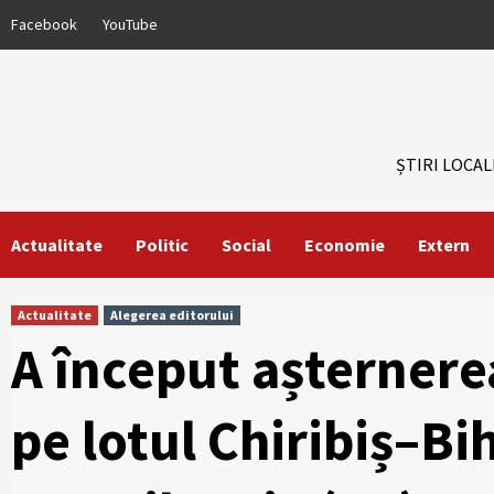
Skip
Facebook
YouTube
to
content
ȘTIRI LOCAL
Actualitate
Politic
Social
Economie
Extern
Actualitate
Alegerea editorului
A început așternerea
pe lotul Chiribiș–Bih