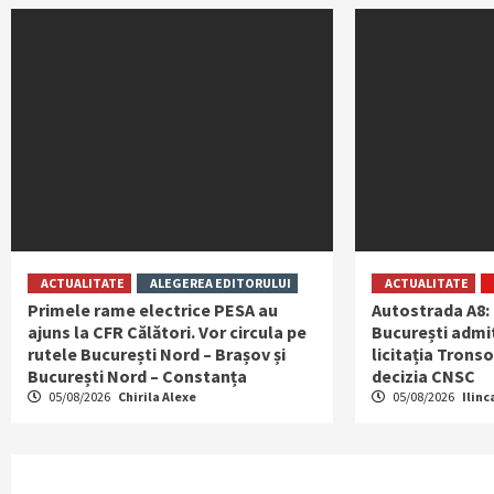
ACTUALITATE
ALEGEREA EDITORULUI
ACTUALITATE
Primele rame electrice PESA au
Autostrada A8:
ajuns la CFR Călători. Vor circula pe
București admit
rutele București Nord – Brașov și
licitația Tronso
București Nord – Constanța
decizia CNSC
05/08/2026
Chirila Alexe
05/08/2026
Ilinc