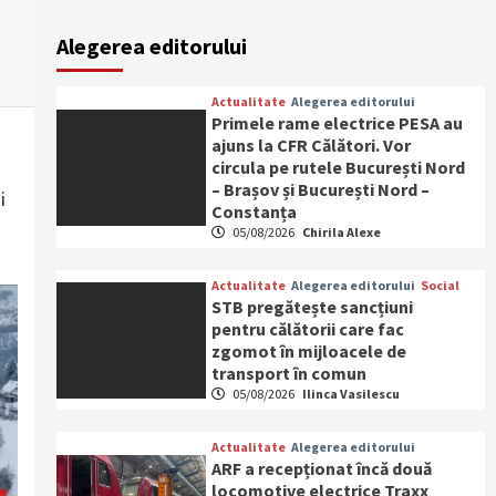
Alegerea editorului
Actualitate
Alegerea editorului
Primele rame electrice PESA au
ajuns la CFR Călători. Vor
circula pe rutele București Nord
– Brașov și București Nord –
i
Constanța
05/08/2026
Chirila Alexe
Actualitate
Alegerea editorului
Social
STB pregătește sancțiuni
pentru călătorii care fac
zgomot în mijloacele de
transport în comun
05/08/2026
Ilinca Vasilescu
Actualitate
Alegerea editorului
ARF a recepționat încă două
locomotive electrice Traxx