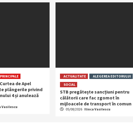
PRINCIPALE
ACTUALITATE
ALEGEREA EDITORULUI
 Curtea de Apel
SOCIAL
e plângerile privind
STB pregătește sancțiuni pentru
nului 4 și anulează
călătorii care fac zgomot în
mijloacele de transport în comun
a Vasilescu
05/08/2026
Ilinca Vasilescu