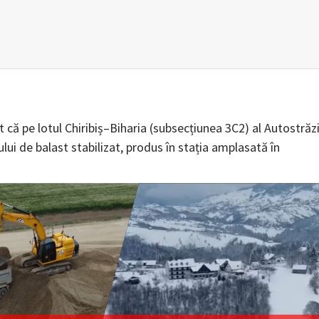
 că pe lotul Chiribiș–Biharia (subsecțiunea 3C2) al Autostrăzi
ului de balast stabilizat, produs în stația amplasată în