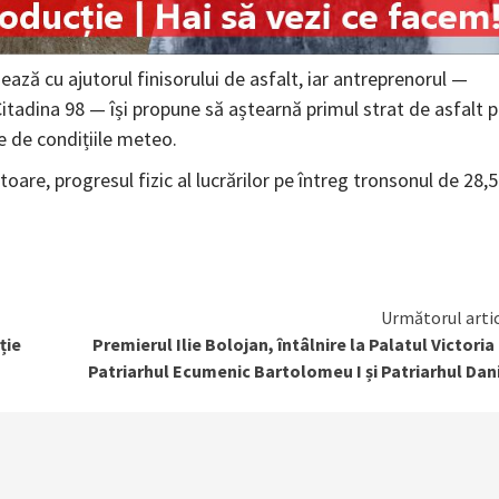
ează cu ajutorul finisorului de asfalt, iar antreprenorul —
itadina 98 — își propune să aștearnă primul strat de asfalt 
ie de condițiile meteo.
are, progresul fizic al lucrărilor pe întreg tronsonul de 28,5
Următorul arti
ție
Premierul Ilie Bolojan, întâlnire la Palatul Victoria
Patriarhul Ecumenic Bartolomeu I și Patriarhul Dan