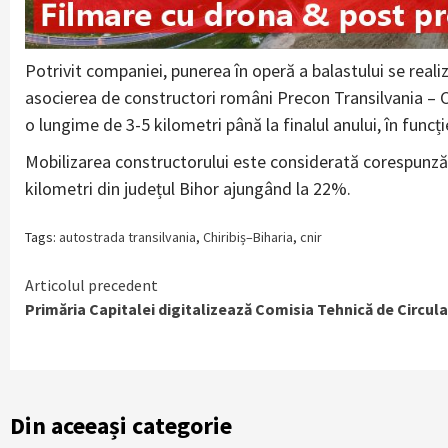
Potrivit companiei, punerea în operă a balastului se realiz
asocierea de constructori români Precon Transilvania – C
o lungime de 3-5 kilometri până la finalul anului, în funcț
Mobilizarea constructorului este considerată corespunzăto
kilometri din județul Bihor ajungând la 22%.
Tags:
autostrada transilvania
,
Chiribiș–Biharia
,
cnir
Continue
Articolul precedent
Primăria Capitalei digitalizează Comisia Tehnică de Circula
Reading
Din aceeași categorie