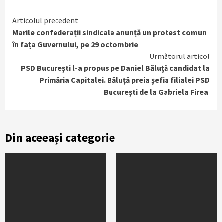
Continue
Articolul precedent
Marile confederații sindicale anunță un protest comun
Reading
în fața Guvernului, pe 29 octombrie
Următorul articol
PSD Bucureşti l-a propus pe Daniel Băluţă candidat la
Primăria Capitalei. Băluţă preia şefia filialei PSD
Bucureşti de la Gabriela Firea
Din aceeași categorie