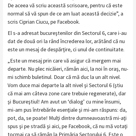
De aceea vă scriu această scrisoare, pentru că este
normal să vă spun de ce am luat această decizie”, a
scris Ciprian Ciucu, pe Facebook.
El s-a adresat bucureştenilor din Sectorul 6, care i-au
dat de două ori la rând încrederea lor, arătând că nu
este un mesaj de despărţire, ci unul de continuitate.
„Este un mesaj prin care vă asigur că mergem mai
departe. Nu plec nicăieri, rămân aici, la noi în oraş, nu-
mi schimb buletinul. Doar că mă duc la un alt nivel.
Vom duce mai departe la alt nivel şi Sectorul 6 (ştiu
că mai am câteva zone care trebuie regenerate), dar
şi Bucureştiul! Am avut un ‘dialog’ cu mine însumi,
mi-am pus întrebările esenţiale şi mi-am răspuns: da,
pot, da, se poate! Mulţi dintre dumneavoastră mi-aţi
spus şi pe stradă şi aici, pe Facebook, că nu mă votaţi
tocmai ca să rămân la Primăria Sectorului 6. Este o