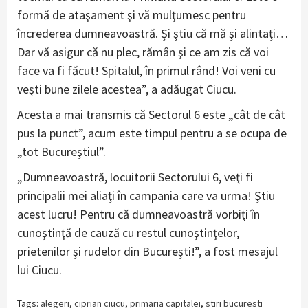
formă de ataşament şi vă mulţumesc pentru
încrederea dumneavoastră. Şi ştiu că mă şi alintaţi…
Dar vă asigur că nu plec, rămân şi ce am zis că voi
face va fi făcut! Spitalul, în primul rând! Voi veni cu
veşti bune zilele acestea”, a adăugat Ciucu.
Acesta a mai transmis că Sectorul 6 este „cât de cât
pus la punct”, acum este timpul pentru a se ocupa de
„tot Bucureştiul”.
„Dumneavoastră, locuitorii Sectorului 6, veţi fi
principalii mei aliaţi în campania care va urma! Ştiu
acest lucru! Pentru că dumneavoastră vorbiţi în
cunoştinţă de cauză cu restul cunoştinţelor,
prietenilor şi rudelor din Bucureşti!”, a fost mesajul
lui Ciucu.
Tags:
alegeri
,
ciprian ciucu
,
primaria capitalei
,
stiri bucuresti