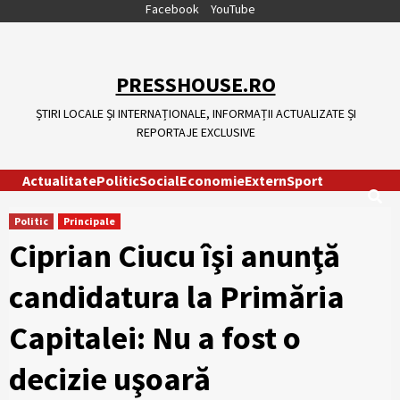
Skip
Facebook
YouTube
to
content
PRESSHOUSE.RO
ȘTIRI LOCALE ȘI INTERNAȚIONALE, INFORMAȚII ACTUALIZATE ȘI
REPORTAJE EXCLUSIVE
Actualitate
Politic
Social
Economie
Extern
Sport
Politic
Principale
Ciprian Ciucu îşi anunţă
candidatura la Primăria
Capitalei: Nu a fost o
decizie uşoară