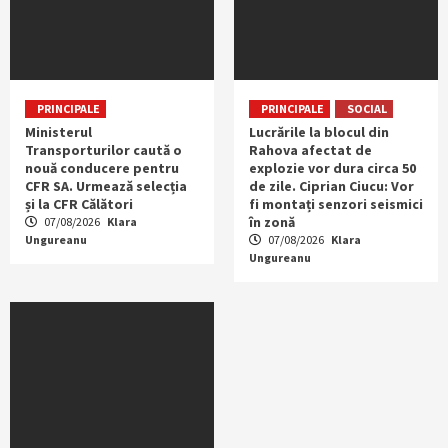
PRINCIPALE
PRINCIPALE
SOCIAL
Ministerul
Lucrările la blocul din
Transporturilor caută o
Rahova afectat de
nouă conducere pentru
explozie vor dura circa 50
CFR SA. Urmează selecția
de zile. Ciprian Ciucu: Vor
și la CFR Călători
fi montați senzori seismici
în zonă
07/08/2026
Klara
Ungureanu
07/08/2026
Klara
Ungureanu