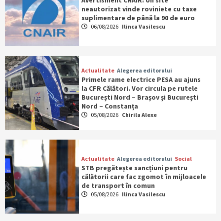
neautorizat vinde roviniete cu taxe
suplimentare de până la 90 de euro
06/08/2026
Ilinca Vasilescu
Actualitate
Alegerea editorului
Primele rame electrice PESA au ajuns
la CFR Călători. Vor circula pe rutele
București Nord – Brașov și București
Nord – Constanța
05/08/2026
Chirila Alexe
Actualitate
Alegerea editorului
Social
STB pregătește sancțiuni pentru
călătorii care fac zgomot în mijloacele
de transport în comun
05/08/2026
Ilinca Vasilescu