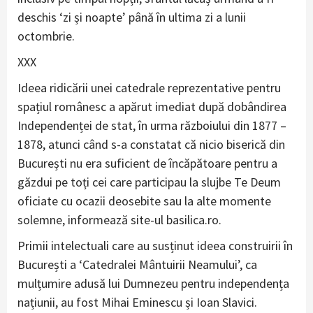
deschis ‘zi și noapte’ până în ultima zi a lunii
octombrie.
XXX
Ideea ridicării unei catedrale reprezentative pentru
spațiul românesc a apărut imediat după dobândirea
Independenței de stat, în urma războiului din 1877 –
1878, atunci când s-a constatat că nicio biserică din
București nu era suficient de încăpătoare pentru a
găzdui pe toți cei care participau la slujbe Te Deum
oficiate cu ocazii deosebite sau la alte momente
solemne, informează site-ul basilica.ro.
Primii intelectuali care au susținut ideea construirii în
București a ‘Catedralei Mântuirii Neamului’, ca
mulțumire adusă lui Dumnezeu pentru independența
națiunii, au fost Mihai Eminescu și Ioan Slavici.