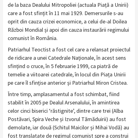
de la baza Dealului Mitropoliei (actuala Piață a Unirii)
care a fost sfințit în 11 mai 1929. Demersurile s-au
oprit din cauza crizei economice, a celui de-al Doilea
Război Mondial și apoi din cauza instaurării regimului
comunist în România.
Patriarhul Teoctist a fost cel care a relansat proiectul
de ridicare a unei Catedrale Naționale, în acest sens
sfințind o cruce, în 5 februarie 1999, ca piatră de
temelie a viitoarei catedrale, în locul din Piața Unirii
pe care îl sfințise anterior și Patriarhul Miron Cristea.
Între timp, amplasamentul a fost schimbat, fiind
stabilit în 2005 pe Dealul Arsenalului, în amintirea
celor cinci biserici ‘răstignite’, dintre care trei (Alba
Postăvari, Spira Veche și Izvorul Tămăduirii) au fost
demolate, iar două (Schitul Maicilor și Mihai Vodă) au
fost translatate de regimul comunist spre a construi