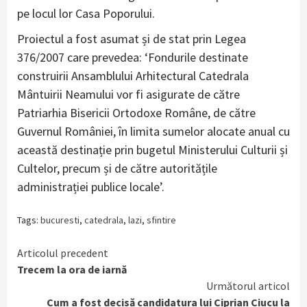
pe locul lor Casa Poporului.
Proiectul a fost asumat și de stat prin Legea
376/2007 care prevedea: ‘Fondurile destinate
construirii Ansamblului Arhitectural Catedrala
Mântuirii Neamului vor fi asigurate de către
Patriarhia Bisericii Ortodoxe Române, de către
Guvernul României, în limita sumelor alocate anual cu
această destinație prin bugetul Ministerului Culturii și
Cultelor, precum și de către autoritățile
administrației publice locale’.
Tags:
bucuresti
,
catedrala
,
lazi
,
sfintire
Continue
Articolul precedent
Trecem la ora de iarnă
Reading
Următorul articol
Cum a fost decisă candidatura lui Ciprian Ciucu la