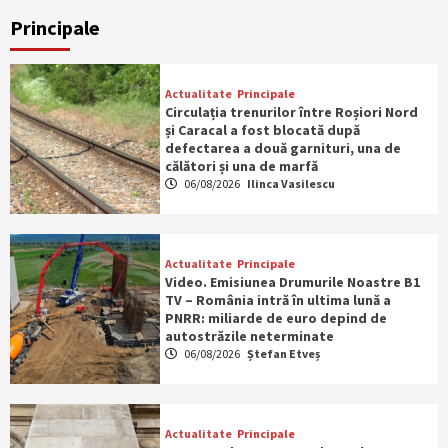
Principale
Actualitate
Principale
Circulația trenurilor între Roșiori Nord
și Caracal a fost blocată după
defectarea a două garnituri, una de
călători și una de marfă
06/08/2026
Ilinca Vasilescu
Actualitate
Principale
Video. Emisiunea Drumurile Noastre B1
TV – România intră în ultima lună a
PNRR: miliarde de euro depind de
autostrăzile neterminate
06/08/2026
Ștefan Etveș
Actualitate
Principale