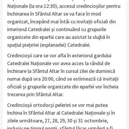
Naționale (la ora 12:30), accesul credincioșilor pentru
închinarea în Sfântul Altar se va face în mod
organizat, începând mai întâi cu invitații oficiali din
interiorul Catedralei și continuând cu grupurile
organizate din eparhii care au asistat la slujbă în
spațiul piațetei (esplanadei) Catedralei.
Credincioșii care se vor afla în exteriorul gardului
Catedralei Naționale vor avea acces la rândul de
închinare la Sfântul Altar în cursul zilei de duminică
numai după ora 20:00, când se estimează că invitații
oficiali și grupurile organizate din eparhii vor încheia
trecerea prin Sfântul Altar.
Credincioșii ortodocși pelerini se vor mai putea
închina în Sfântul Altar al Catedralei Naționale și în
zilele următoare, 27, 28, 29, 30 și 31 octombrie,
inclusiv pe timpul nopții, sfântul lăcaș urmând a fi