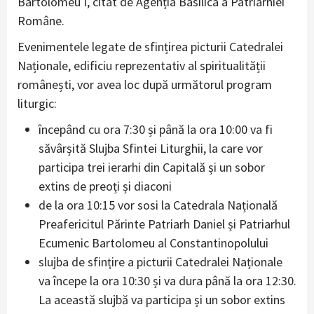
Bartolomeu I, citat de Agenția Basilica a Patriarhiei
Române.
Evenimentele legate de sfințirea picturii Catedralei
Naționale, edificiu reprezentativ al spiritualității
românești, vor avea loc după următorul program
liturgic:
începând cu ora 7:30 și până la ora 10:00 va fi
săvârșită Slujba Sfintei Liturghii, la care vor
participa trei ierarhi din Capitală și un sobor
extins de preoți și diaconi
de la ora 10:15 vor sosi la Catedrala Națională
Preafericitul Părinte Patriarh Daniel și Patriarhul
Ecumenic Bartolomeu al Constantinopolului
slujba de sfințire a picturii Catedralei Naționale
va începe la ora 10:30 și va dura până la ora 12:30.
La această slujbă va participa și un sobor extins