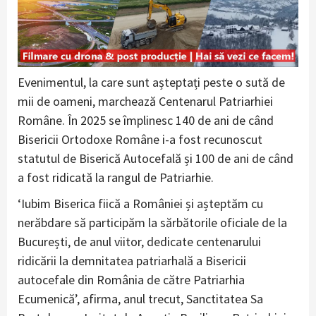
Evenimentul, la care sunt așteptați peste o sută de
mii de oameni, marchează Centenarul Patriarhiei
Române. În 2025 se împlinesc 140 de ani de când
Bisericii Ortodoxe Române i-a fost recunoscut
statutul de Biserică Autocefală și 100 de ani de când
a fost ridicată la rangul de Patriarhie.
‘Iubim Biserica fiică a României și așteptăm cu
nerăbdare să participăm la sărbătorile oficiale de la
București, de anul viitor, dedicate centenarului
ridicării la demnitatea patriarhală a Bisericii
autocefale din România de către Patriarhia
Ecumenică’, afirma, anul trecut, Sanctitatea Sa