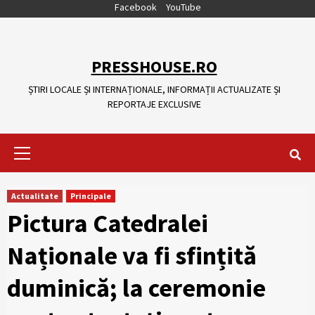
Skip
Facebook
YouTube
to
content
PRESSHOUSE.RO
ȘTIRI LOCALE ȘI INTERNAȚIONALE, INFORMAȚII ACTUALIZATE ȘI
REPORTAJE EXCLUSIVE
Primary
Menu
Actualitate
Principale
Pictura Catedralei
Naționale va fi sfințită
duminică; la ceremonie