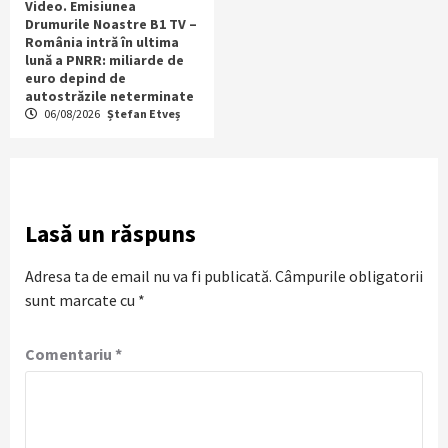
Video. Emisiunea
Drumurile Noastre B1 TV –
România intră în ultima
lună a PNRR: miliarde de
euro depind de
autostrăzile neterminate
06/08/2026
Ștefan Etveș
Lasă un răspuns
Adresa ta de email nu va fi publicată.
Câmpurile obligatorii
sunt marcate cu
*
Comentariu
*