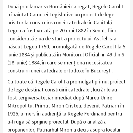
După proclamarea României ca regat, Regele Carol I
a înaintat Camerei Legislative un proiect de lege
privitor la construirea unei catedrale în Capitală.
Legea a fost votată pe 20 mai 1882 în Senat, fiind
considerată ziua de start a proiectului. Astfel, s-a
născut Legea 1750, promulgată de Regele Carol I la 5
iunie 1884 și publicată în Monitorul Oficial nr. 49 din 6
(18 iunie) 1884, în care se menționa necesitatea
construirii unei catedrale ortodoxe în București.
Cu toate că Regele Carol I a promulgat primul proiect
de lege destinat construirii catedralei, lucrările au
fost tergiversate, iar imediat după Marea Unire
Mitropolitul Primat Miron Cristea, devenit Patriarh în
1925, a mers în audiență la Regele Ferdinand pentru
a-l ruga să sprijine proiectul. După o analiză a
propunerilor, Patriarhul Miron a decis asupra locului