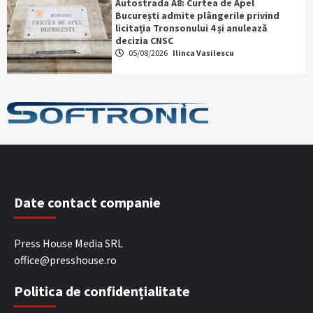
Autostrada A8: Curtea de Apel
București admite plângerile privind
licitația Tronsonului 4 și anulează
decizia CNSC
05/08/2026
Ilinca Vasilescu
Date contact companie
Press House Media SRL
office@presshouse.ro
Politica de confidențialitate