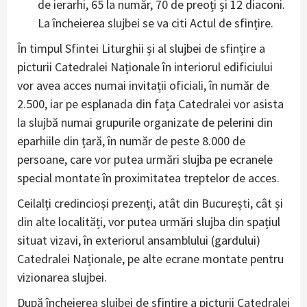
de ierarhi, 65 la număr, 70 de preoți și 12 diaconi.
La încheierea slujbei se va citi Actul de sfințire.
În timpul Sfintei Liturghii și al slujbei de sfințire a
picturii Catedralei Naționale în interiorul edificiului
vor avea acces numai invitații oficiali, în număr de
2.500, iar pe esplanada din fața Catedralei vor asista
la slujbă numai grupurile organizate de pelerini din
eparhiile din țară, în număr de peste 8.000 de
persoane, care vor putea urmări slujba pe ecranele
special montate în proximitatea treptelor de acces.
Ceilalți credincioși prezenți, atât din București, cât și
din alte localități, vor putea urmări slujba din spațiul
situat vizavi, în exteriorul ansamblului (gardului)
Catedralei Naționale, pe alte ecrane montate pentru
vizionarea slujbei.
După încheierea slujbei de sfințire a picturii Catedralei