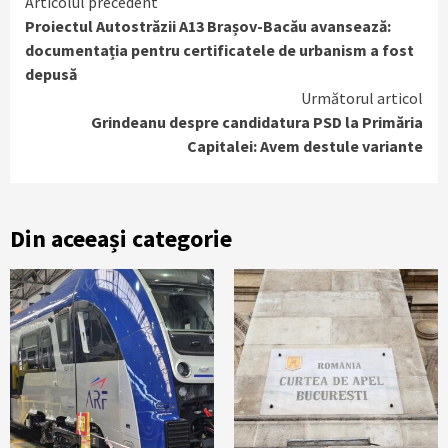
Continue
Articolul precedent
Proiectul Autostrăzii A13 Brașov-Bacău avansează:
Reading
documentația pentru certificatele de urbanism a fost
depusă
Următorul articol
Grindeanu despre candidatura PSD la Primăria
Capitalei: Avem destule variante
Din aceeași categorie