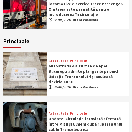
locomotive electrice Traxx Passenger.
O a treia este pregătită pentru
introducerea în circulație
04/08/2026
Ilinca Vasilescu
Principale
Actualitate
Principale
Autostrada A8: Curtea de Apel
București admite plângerile privind
licitația Tronsonului 4 și anulează
decizia CNSC
05/08/2026
Ilinca Vasilescu
Actualitate
Principale
Update. Circulație feroviară afectată
între Mizil și Ulmeni după ruperea unui
cablu Transelectrica