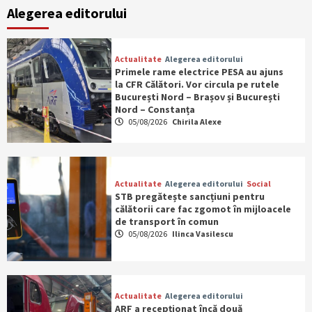
Alegerea editorului
Actualitate
Alegerea editorului
Primele rame electrice PESA au ajuns
la CFR Călători. Vor circula pe rutele
București Nord – Brașov și București
Nord – Constanța
05/08/2026
Chirila Alexe
Actualitate
Alegerea editorului
Social
STB pregătește sancțiuni pentru
călătorii care fac zgomot în mijloacele
de transport în comun
05/08/2026
Ilinca Vasilescu
Actualitate
Alegerea editorului
ARF a recepționat încă două