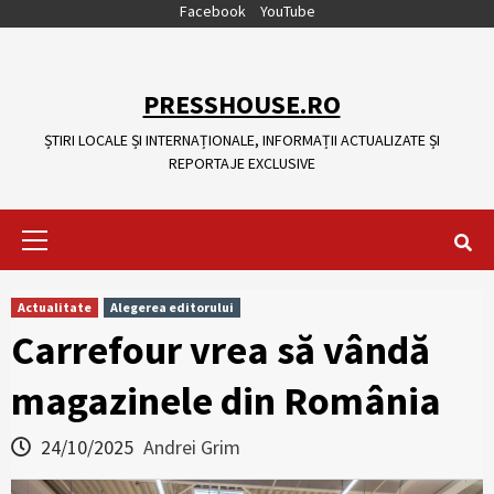
Skip
Facebook
YouTube
to
content
PRESSHOUSE.RO
ȘTIRI LOCALE ȘI INTERNAȚIONALE, INFORMAȚII ACTUALIZATE ȘI
REPORTAJE EXCLUSIVE
Primary
Menu
Actualitate
Alegerea editorului
Carrefour vrea să vândă
magazinele din România
24/10/2025
Andrei Grim