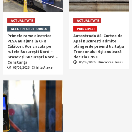
ACTUALITATE
ACTUALITATE
ALEGEREA EDITORULUI
PRINCIPALE
Primele rame electrice
Autostrada A8: Curtea de
PESA au ajuns la CFR
Apel București admite
Călători. Vor circula pe
plângerile privind licitația
rutele București Nord –
Tronsonului 4 și anulează
Brașov și București Nord –
decizia CNSC
Constanța
05/08/2026
Ilinca Vasilescu
05/08/2026
Chirila Alexe