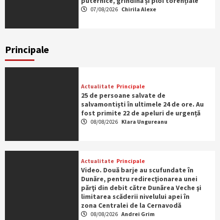
puternice, grindină și ploi torențiale
07/08/2026
Chirila Alexe
Principale
Actualitate
Principale
25 de persoane salvate de
salvamontiști în ultimele 24 de ore. Au
fost primite 22 de apeluri de urgență
08/08/2026
Klara Ungureanu
Actualitate
Principale
Video. Două barje au scufundate în
Dunăre, pentru redirecţionarea unei
părţi din debit către Dunărea Veche şi
limitarea scăderii nivelului apei în
zona Centralei de la Cernavodă
08/08/2026
Andrei Grim