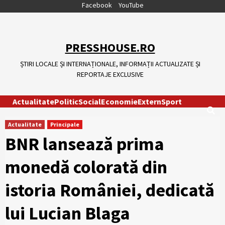
Skip
Facebook
YouTube
to
content
PRESSHOUSE.RO
ȘTIRI LOCALE ȘI INTERNAȚIONALE, INFORMAȚII ACTUALIZATE ȘI
REPORTAJE EXCLUSIVE
Actualitate
Politic
Social
Economie
Extern
Sport
Actualitate
Principale
BNR lansează prima
monedă colorată din
istoria României, dedicată
lui Lucian Blaga