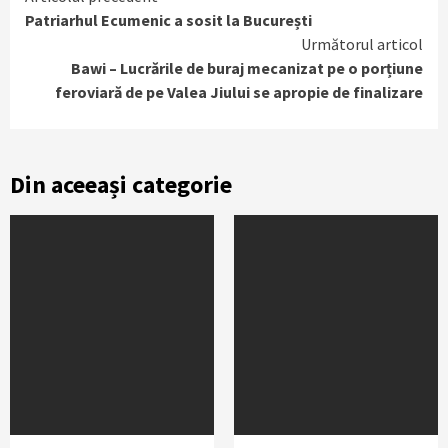
Continue
Patriarhul Ecumenic a sosit la București
Reading
Următorul articol
Bawi – Lucrările de buraj mecanizat pe o porțiune
feroviară de pe Valea Jiului se apropie de finalizare
Din aceeași categorie