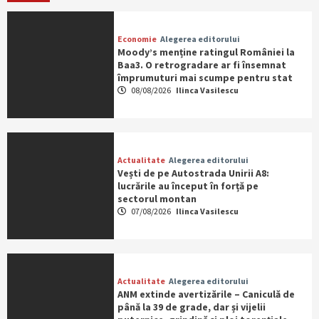
Economie
Alegerea editorului
Moody’s menține ratingul României la
Baa3. O retrogradare ar fi însemnat
împrumuturi mai scumpe pentru stat
08/08/2026
Ilinca Vasilescu
Actualitate
Alegerea editorului
Vești de pe Autostrada Unirii A8:
lucrările au început în forță pe
sectorul montan
07/08/2026
Ilinca Vasilescu
Actualitate
Alegerea editorului
ANM extinde avertizările – Caniculă de
până la 39 de grade, dar și vijelii