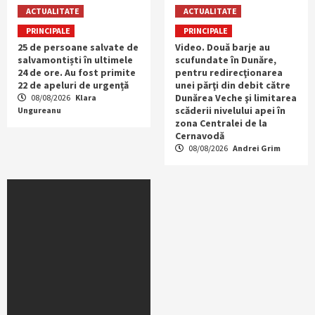
ACTUALITATE
ACTUALITATE
PRINCIPALE
PRINCIPALE
25 de persoane salvate de
Video. Două barje au
salvamontiști în ultimele
scufundate în Dunăre,
24 de ore. Au fost primite
pentru redirecţionarea
22 de apeluri de urgență
unei părţi din debit către
Dunărea Veche şi limitarea
08/08/2026
Klara
scăderii nivelului apei în
Ungureanu
zona Centralei de la
Cernavodă
08/08/2026
Andrei Grim