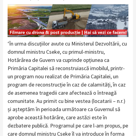
‘În urma discuțiilor avute cu Ministerul Dezvoltării, cu
domnul ministru Cseke, cu primul-ministru,
Hotărârea de Guvern va cuprinde opțiunea ca
Primăria Capitalei să reconstruiască imobilul, printr-
un program nou realizat de Primăria Capitalei, un
program de reconstrucție în caz de calamități, în caz
de asemenea tragedii care afectează o întreagă
comunitate. Au primit cu bine vestea (locatarii – n.r.)
și așteptăm în perioada următoare ca Guvernul să
aprobe această hotărâre, care astăzi este în
dezbatere publică. Programul pe care l-am propus, pe
care domnul ministru Cseke îl va introduce în forma