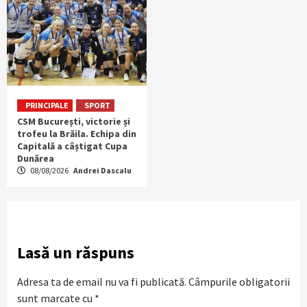
PRINCIPALE
SPORT
CSM București, victorie și
trofeu la Brăila. Echipa din
Capitală a câștigat Cupa
Dunărea
08/08/2026
Andrei Dascalu
Lasă un răspuns
Adresa ta de email nu va fi publicată.
Câmpurile obligatorii
sunt marcate cu
*