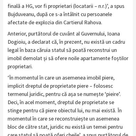
finală a HG, vor fi proprietari (locatarii – n.r.)’, a spus
Bujduveanu, după ce s-a întâlnit cu persoanele
afectate de explozia din Cartierul Rahova.
Anterior, purtătorul de cuvânt al Guvernului, Ioana
Dogioiu, a declarat că, în prezent, nu există un cadru
legal în baza căruia statul să poată reconstrui un
imobil demolat și să ofere noile apartamente foștilor
proprietari.
‘În momentul în care un asemenea imobil piere,
implicit dreptul de proprietate piere – folosesc
termenul juridic, pentru că așa se numește ‘pieire’.
Deci, în acel moment, dreptul de proprietate se
stinge pentru că piere obiectul lui, nu mai există. În
momentul în care se reconstruiește un asemenea
bloc de către stat, juridic nu există un temei pentru
care statul să poată oferi cheile’, a spus purtătorul de