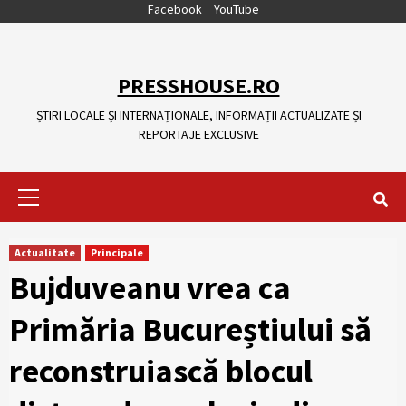
Skip
Facebook
YouTube
to
content
PRESSHOUSE.RO
ȘTIRI LOCALE ȘI INTERNAȚIONALE, INFORMAȚII ACTUALIZATE ȘI
REPORTAJE EXCLUSIVE
Primary
Menu
Actualitate
Principale
Bujduveanu vrea ca
Primăria Bucureștiului să
reconstruiască blocul