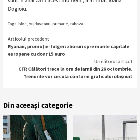
sunt în analiză în acest moment’, a afirmat Ioana
Dogioiu.
Tags:
bloc
,
bujduveanu
,
primarie
,
rahova
Continue
Articolul precedent
Ryanair, promoție-fulger: zboruri spre marile capitale
Reading
europene cu doar 15 euro
Următorul articol
CFR Călători trece la ora de iarnă din 26 octombrie.
Trenurile vor circula conform graficului obișnuit
Din aceeași categorie