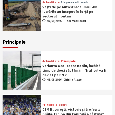
Actualitate
Alegerea editorului
Vești de pe Autostrada Unirii A8:
lucrările au început în forță pe
sectorul montan
07/08/2026
Ilinca Vasilescu
Principale
Actualitate
Principale
Varianta Ocolitoare Bacău, închisă
timp de două săptămâni. Traficul va fi
deviat pe DN 2
08/08/2026
Chirila Alexe
Principale
Sport
CSM București, victorie și trofeu la
Brăila. Echipa din Capitală a câștigat