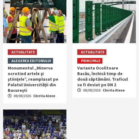
ACTUALITATE
ACTUALITATE
ALEGEREA EDITORULUI
PRINCIPALE
Monumentul „Minerva
Varianta Ocolitoare
ocrotind artele şi
Bacău, închisă timp de
ştiinţele”, reamplasat pe
două săptămâni. Traficul
Palatul Universităţii din
va fi deviat pe DN 2
Bucureşti
08/08/2026
Chirila Alexe
08/08/2026
Chirila Alexe