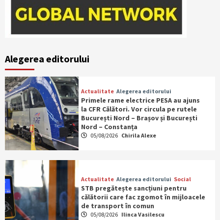
Alegerea editorului
Actualitate
Alegerea editorului
Primele rame electrice PESA au ajuns
la CFR Călători. Vor circula pe rutele
București Nord – Brașov și București
Nord – Constanța
05/08/2026
Chirila Alexe
Actualitate
Alegerea editorului
Social
STB pregătește sancțiuni pentru
călătorii care fac zgomot în mijloacele
de transport în comun
05/08/2026
Ilinca Vasilescu