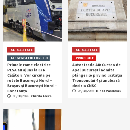
ACTUALITATE
ACTUALITATE
ALEGEREA EDITORULUI
PRINCIPALE
Primele rame electrice
Autostrada A8: Curtea de
PESA au ajuns la CFR
Apel București admite
Călători. Vor circula pe
plângerile privind licitația
rutele București Nord –
Tronsonului 4 și anulează
Brașov și București Nord –
decizia CNSC
Constanța
05/08/2026
Ilinca Vasilescu
05/08/2026
Chirila Alexe