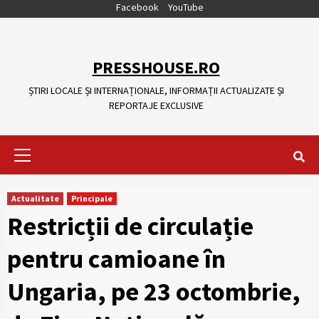
Skip
Facebook
YouTube
to
content
PRESSHOUSE.RO
ȘTIRI LOCALE ȘI INTERNAȚIONALE, INFORMAȚII ACTUALIZATE ȘI
REPORTAJE EXCLUSIVE
Primary
Menu
Actualitate
Principale
Restricții de circulație
pentru camioane în
Ungaria, pe 23 octombrie,