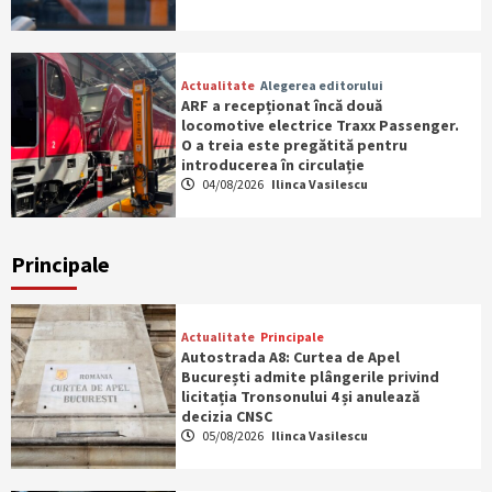
Actualitate
Alegerea editorului
ARF a recepționat încă două
locomotive electrice Traxx Passenger.
O a treia este pregătită pentru
introducerea în circulație
04/08/2026
Ilinca Vasilescu
Principale
Actualitate
Principale
Autostrada A8: Curtea de Apel
București admite plângerile privind
licitația Tronsonului 4 și anulează
decizia CNSC
05/08/2026
Ilinca Vasilescu