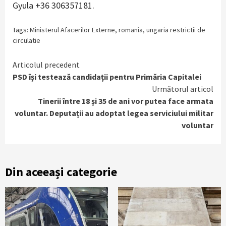
Gyula +36 306357181.
Tags:
Ministerul Afacerilor Externe
,
romania
,
ungaria restrictii de
circulatie
Continue
Articolul precedent
PSD își testează candidații pentru Primăria Capitalei
Reading
Următorul articol
Tinerii între 18 și 35 de ani vor putea face armata
voluntar. Deputații au adoptat legea serviciului militar
voluntar
Din aceeași categorie