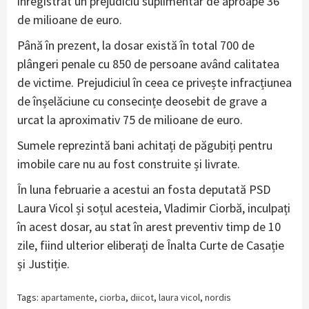
înregistrat un prejudiciu suplimentar de aproape 36
de milioane de euro.
Până în prezent, la dosar există în total 700 de
plângeri penale cu 850 de persoane având calitatea
de victime. Prejudiciul în ceea ce privește infracțiunea
de înșelăciune cu consecințe deosebit de grave a
urcat la aproximativ 75 de milioane de euro.
Sumele reprezintă bani achitați de păgubiți pentru
imobile care nu au fost construite și livrate.
În luna februarie a acestui an fosta deputată PSD
Laura Vicol și soțul acesteia, Vladimir Ciorbă, inculpați
în acest dosar, au stat în arest preventiv timp de 10
zile, fiind ulterior eliberați de Înalta Curte de Casație
și Justiție.
Tags:
apartamente
,
ciorba
,
diicot
,
laura vicol
,
nordis