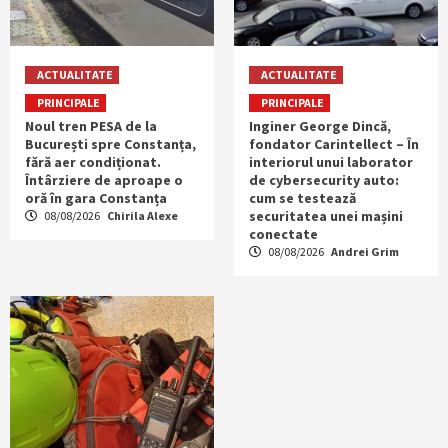
ACTUALITATE
ACTUALITATE
PRINCIPALE
PRINCIPALE
Noul tren PESA de la
Inginer George Dincă,
București spre Constanța,
fondator Carintellect – În
fără aer condiționat.
interiorul unui laborator
Întârziere de aproape o
de cybersecurity auto:
oră în gara Constanța
cum se testează
securitatea unei mașini
08/08/2026
Chirila Alexe
conectate
08/08/2026
Andrei Grim