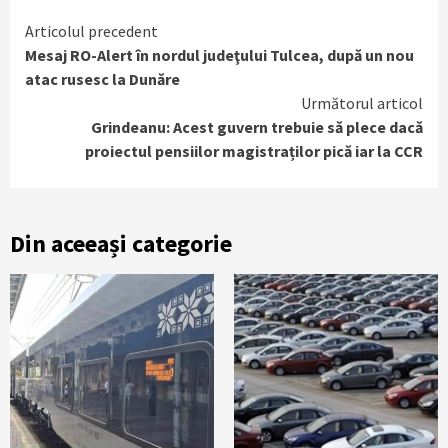
Continue
Articolul precedent
Mesaj RO-Alert în nordul judeţului Tulcea, după un nou
Reading
atac rusesc la Dunăre
Următorul articol
Grindeanu: Acest guvern trebuie să plece dacă
proiectul pensiilor magistraților pică iar la CCR
Din aceeași categorie