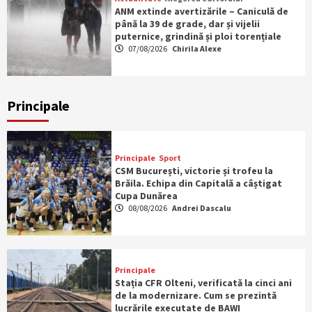
ANM extinde avertizările – Caniculă de
până la 39 de grade, dar și vijelii
puternice, grindină și ploi torențiale
07/08/2026
Chirila Alexe
Principale
Principale
Sport
CSM București, victorie și trofeu la
Brăila. Echipa din Capitală a câștigat
Cupa Dunărea
08/08/2026
Andrei Dascalu
Principale
Stația CFR Olteni, verificată la cinci ani
de la modernizare. Cum se prezintă
lucrările executate de BAWI