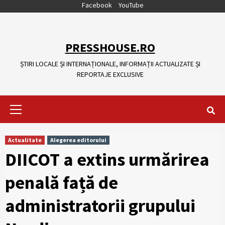
Skip
Facebook
YouTube
to
content
PRESSHOUSE.RO
ȘTIRI LOCALE ȘI INTERNAȚIONALE, INFORMAȚII ACTUALIZATE ȘI
REPORTAJE EXCLUSIVE
Primary
Menu
Actualitate
Alegerea editorului
DIICOT a extins urmărirea
penală față de
administratorii grupului