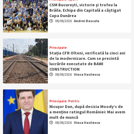
CSM București, victorie și trofeu la
Brăila. Echipa din Capitală a câștigat
Cupa Dunărea
08/08/2026
Andrei Dascalu
Principale
Stația CFR Olteni, verificată la cinci ani
de la modernizare. Cum se prezintă
lucrările executate de BAWI
CONSTRUCTION
08/08/2026
Ilinca Vasilescu
Principale
Politic
Nicuşor Dan, după decizia Moody’s de
a menține ratingul României: Mai avem
mult de muncă
08/08/2026
Ilinca Vasilescu