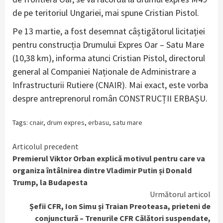
de pe teritoriul Ungariei, mai spune Cristian Pistol.
Pe 13 martie, a fost desemnat câștigătorul licitației
pentru construcția Drumului Expres Oar – Satu Mare
(10,38 km), informa atunci Cristian Pistol, directorul
general al Companiei Naționale de Administrare a
Infrastructurii Rutiere (CNAIR). Mai exact, este vorba
despre antreprenorul român CONSTRUCȚII ERBAȘU.
Tags:
cnair
,
drum expres
,
erbasu
,
satu mare
Continue
Articolul precedent
Premierul Viktor Orban explică motivul pentru care va
Reading
organiza întâlnirea dintre Vladimir Putin și Donald
Trump, la Budapesta
Următorul articol
Șefii CFR, Ion Simu și Traian Preoteasa, prieteni de
conjunctură – Trenurile CFR Călători suspendate,