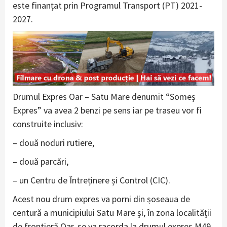
este finanțat prin Programul Transport (PT) 2021-
2027.
Drumul Expres Oar – Satu Mare denumit “Someș
Expres” va avea 2 benzi pe sens iar pe traseu vor fi
construite inclusiv:
– două noduri rutiere,
– două parcări,
– un Centru de Întreținere și Control (CIC).
Acest nou drum expres va porni din șoseaua de
centură a municipiului Satu Mare și, în zona localității
de frontieră Oar, se va racorda la drumul expres M49