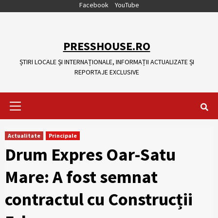
Skip
Facebook
YouTube
to
content
PRESSHOUSE.RO
ȘTIRI LOCALE ȘI INTERNAȚIONALE, INFORMAȚII ACTUALIZATE ȘI
REPORTAJE EXCLUSIVE
Primary
Menu
Actualitate
Principale
Drum Expres Oar-Satu
Mare: A fost semnat
contractul cu Construcții