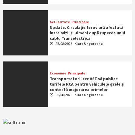
Actualitate
Principale
Update. Circulație feroviară afectată
între Mizil și Ulmeni după ruperea unui
cablu Transelectrica
05/08/2026
Klara Ungureanu
Economie
Principale
Transportatorii cer ASF să publice
tarifele RCA pentru vehiculele grele și
contestă majorarea primelor
05/08/2026
Klara Ungureanu