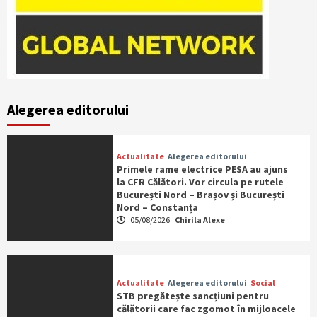
Alegerea editorului
Actualitate
Alegerea editorului
Primele rame electrice PESA au ajuns
la CFR Călători. Vor circula pe rutele
București Nord – Brașov și București
Nord – Constanța
05/08/2026
Chirila Alexe
Actualitate
Alegerea editorului
Social
STB pregătește sancțiuni pentru
călătorii care fac zgomot în mijloacele