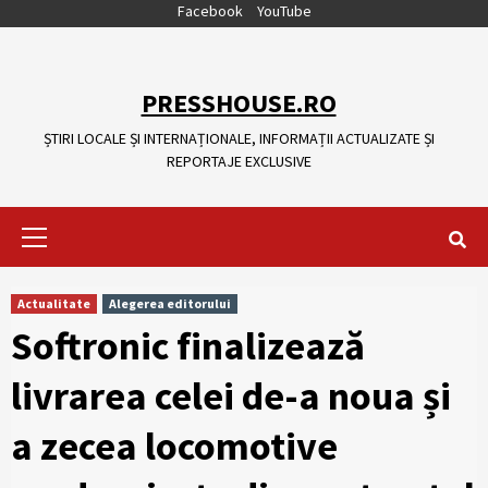
Skip
Facebook
YouTube
to
content
PRESSHOUSE.RO
ȘTIRI LOCALE ȘI INTERNAȚIONALE, INFORMAȚII ACTUALIZATE ȘI
REPORTAJE EXCLUSIVE
Primary
Menu
Actualitate
Alegerea editorului
Softronic finalizează
livrarea celei de-a noua și
a zecea locomotive