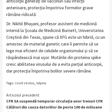
anticorpii generați de vaccinuri sau infecții
anterioare, protecția împotriva formelor grave
rămâne ridicată.
Dr. Nikhil Bhayani, profesor asistent de medicină
internă la Școala de Medicină Burnett, Universitatea
Creștină din Texas, spune că XFG este un hibrid, cu un
amestec de material genetic care îi permite să se
lege mai eficient de celulele organismului și să se
răspândească mai ușor. Mutările din proteina spike
cresc abilitatea virusului de a evita parțial anticorpii,
dar protecția împotriva bolilor severe rămâne.
Tags:
covid stratus
,
tulpina
Continue
Articolul precedent
CFR SA suspendă temporar circulația unor trenuri CFR
Reading
Călători din cauza datoriilor de peste 100 de milioane