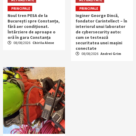
PRINCIPALE
PRINCIPALE
Noul tren PESA de la
Inginer George Dincă,
București spre Constanța,
fondator Carintellect – În
fără aer condiționat.
interiorul unui laborator
Întârziere de aproape o
de cybersecurity auto:
oră în gara Constanța
cum se testează
securitatea unei mașini
08/08/2026
Chirila Alexe
conectate
08/08/2026
Andrei Grim