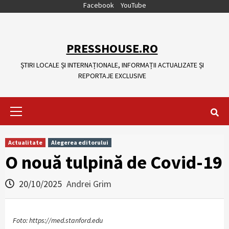
Skip
Facebook
YouTube
to
content
PRESSHOUSE.RO
ȘTIRI LOCALE ȘI INTERNAȚIONALE, INFORMAȚII ACTUALIZATE ȘI
REPORTAJE EXCLUSIVE
Primary
Menu
Actualitate
Alegerea editorului
O nouă tulpină de Covid-19
20/10/2025
Andrei Grim
Foto: https://med.stanford.edu