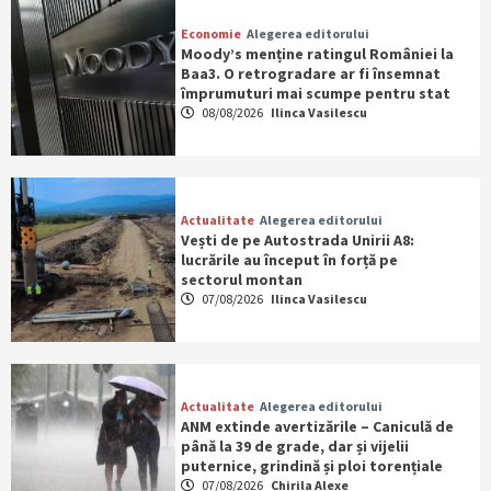
Economie
Alegerea editorului
Moody’s menține ratingul României la
Baa3. O retrogradare ar fi însemnat
împrumuturi mai scumpe pentru stat
08/08/2026
Ilinca Vasilescu
Actualitate
Alegerea editorului
Vești de pe Autostrada Unirii A8:
lucrările au început în forță pe
sectorul montan
07/08/2026
Ilinca Vasilescu
Actualitate
Alegerea editorului
ANM extinde avertizările – Caniculă de
până la 39 de grade, dar și vijelii
puternice, grindină și ploi torențiale
07/08/2026
Chirila Alexe