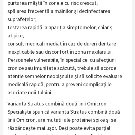
purtarea măștii în zonele cu risc crescut;
spălarea frecventă a mâinilor și dezinfectarea
suprafețelor;
testarea rapidă la apariția simptomelor, chiar și
atipice;
consult medical imediat în caz de dureri dentare
inexplicabile sau disconfort în zona maxilarului.
Persoanele vulnerabile, în special cei cu afecțiuni
cronice sau imunitate scăzută, trebuie să acorde
atenție semnelor neobișnuite și să solicite evaluare
medicală rapidă, pentru a preveni complicațiile
asociate noii tulpini.
Varianta Stratus combină două linii Omicron
Specialiștii spun că varianta Stratus combină două
linii Omicron, are mutații ale proteinei spike și se
răspândește mai ușor. Deși poate evita parțial