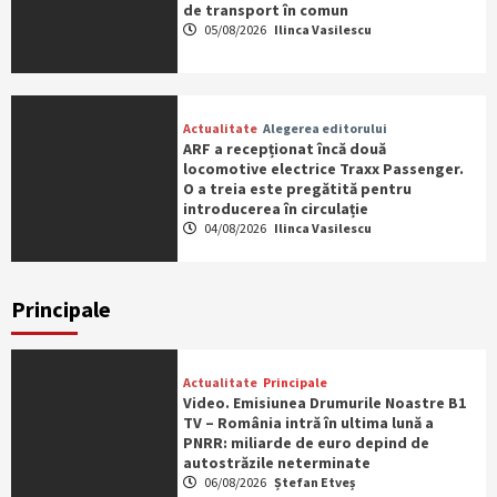
de transport în comun
05/08/2026
Ilinca Vasilescu
Actualitate
Alegerea editorului
ARF a recepționat încă două
locomotive electrice Traxx Passenger.
O a treia este pregătită pentru
introducerea în circulație
04/08/2026
Ilinca Vasilescu
Principale
Actualitate
Principale
Video. Emisiunea Drumurile Noastre B1
TV – România intră în ultima lună a
PNRR: miliarde de euro depind de
autostrăzile neterminate
06/08/2026
Ștefan Etveș