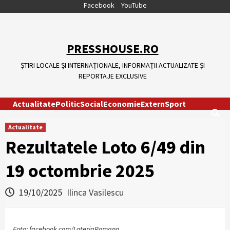
Skip
Facebook
YouTube
to
content
PRESSHOUSE.RO
ȘTIRI LOCALE ȘI INTERNAȚIONALE, INFORMAȚII ACTUALIZATE ȘI
REPORTAJE EXCLUSIVE
Actualitate
Politic
Social
Economie
Extern
Sport
Actualitate
Rezultatele Loto 6/49 din
19 octombrie 2025
19/10/2025
Ilinca Vasilescu
Foto: facebook.com/LoteriaRomana