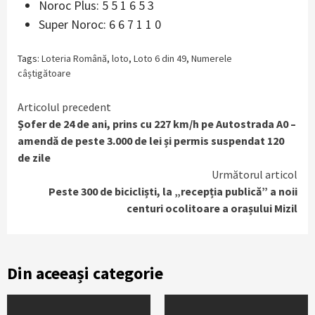
Noroc Plus: 5 5 1 6 5 3
Super Noroc: 6 6 7 1 1 0
Tags:
Loteria Română
,
loto
,
Loto 6 din 49
,
Numerele
câștigătoare
Continue
Articolul precedent
Șofer de 24 de ani, prins cu 227 km/h pe Autostrada A0 –
Reading
amendă de peste 3.000 de lei și permis suspendat 120
de zile
Următorul articol
Peste 300 de bicicliști, la „recepția publică” a noii
centuri ocolitoare a orașului Mizil
Din aceeași categorie