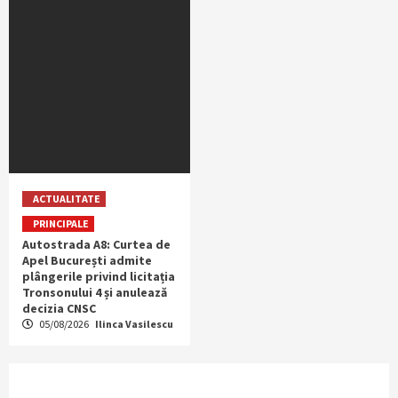
ACTUALITATE
PRINCIPALE
Autostrada A8: Curtea de
Apel București admite
plângerile privind licitația
Tronsonului 4 și anulează
decizia CNSC
05/08/2026
Ilinca Vasilescu