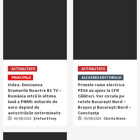
ACTUALITATE
ACTUALITATE
PRINCIPALE
ALEGEREA EDITORULUI
Video. Emisiunea
Primele rame electrice
Drumurile Noastre B1 TV –
PESA au ajuns la CFR
România intră în ultima
Călători. Vor circula pe
lună a PNRR: miliarde de
rutele București Nord –
euro depind de
Brașov și București Nord –
autostrăzile neterminate
Constanța
06/08/2026
Ștefan Etveș
05/08/2026
Chirila Alexe