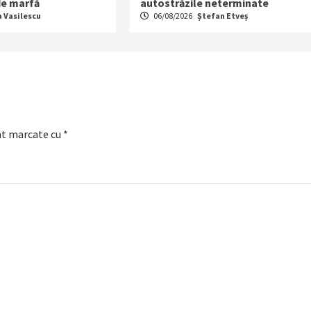
 de marfă
autostrăzile neterminate
a Vasilescu
06/08/2026
Ștefan Etveș
nt marcate cu
*