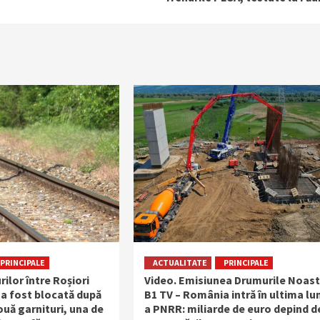
PRINCIPALE
ACTUALITATE
PRINCIPALE
rilor între Roșiori
Video. Emisiunea Drumurile Noast
 a fost blocată după
B1 TV – România intră în ultima lu
uă garnituri, una de
a PNRR: miliarde de euro depind d