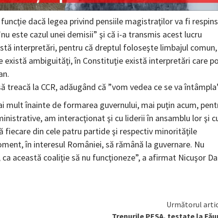
 funcţie dacă legea privind pensiile magistraţilor va fi respin
nu este cazul unei demisii” şi că i-a transmis acest lucru
istă interpretări, pentru că dreptul foloseşte limbajul comun,
e există ambiguităţi, în Constituţie există interpretări care p
an.
r să treacă la CCR, adăugând că ”vom vedea ce se va întâmpla”
ai mult înainte de formarea guvernului, mai puţin acum, pent
istrative, am interacţionat şi cu liderii în ansamblu lor şi c
că fiecare din cele patru partide şi respectiv minorităţile
 moment, în interesul României, să rămână la guvernare. Nu
, ca această coaliţie să nu funcţioneze”, a afirmat Nicuşor Da
Următorul arti
Trenurile PESA, testate la Fău