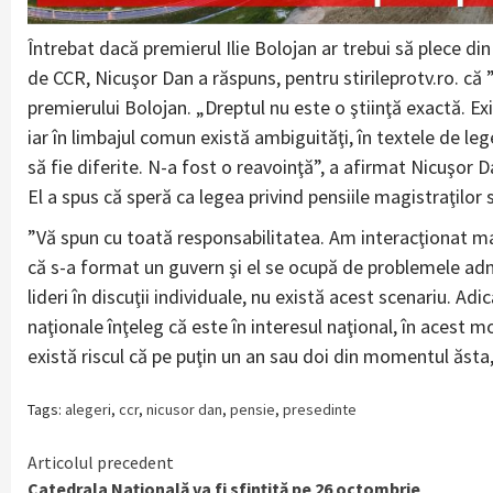
Întrebat dacă premierul Ilie Bolojan ar trebui să plece din
de CCR, Nicuşor Dan a răspuns, pentru stirileprotv.ro. că ”
premierului Bolojan. „Dreptul nu este o ştiinţă exactă. Ex
iar în limbajul comun există ambiguităţi, în textele de leg
să fie diferite. N-a fost o reavoinţă”, a afirmat Nicuşor D
El a spus că speră ca legea privind pensiile magistraţilo
”Vă spun cu toată responsabilitatea. Am interacţionat m
că s-a format un guvern şi el se ocupă de problemele admin
lideri în discuţii individuale, nu există acest scenariu. Adi
naţionale înţeleg că este în interesul naţional, în acest
există riscul că pe puţin un an sau doi din momentul ăsta
Tags:
alegeri
,
ccr
,
nicusor dan
,
pensie
,
presedinte
Continue
Articolul precedent
Catedrala Națională va fi sfințită pe 26 octombrie