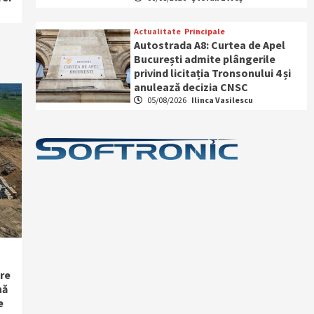
Actualitate
Principale
Autostrada A8: Curtea de Apel
București admite plângerile
privind licitația Tronsonului 4 și
anulează decizia CNSC
05/08/2026
Ilinca Vasilescu
re
nă
e