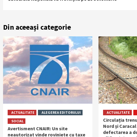
Reading
Din aceeași categorie
ACTUALITATE
ALEGEREA EDITORULUI
ACTUALITATE
Circulația trenu
SOCIAL
Nord și Caracal
Avertisment CNAIR: Un site
defectarea a do
neautorizat vinde roviniete cu taxe