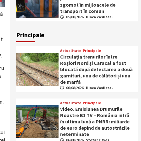
zgomot în mijloacele de
transport în comun
să
05/08/2026
Ilinca Vasilescu
Principale
ot
Actualitate
Principale
.
Circulația trenurilor între
Roșiori Nord și Caracal a fost
ru
blocată după defectarea a două
garnituri, una de călători și una
u
de marfă
06/08/2026
Ilinca Vasilescu
n.
Actualitate
Principale
Video. Emisiunea Drumurile
Noastre B1 TV – România intră
în ultima lună a PNRR: miliarde
de euro depind de autostrăzile
col
neterminate
rei
06/08/2026
Ștefan Etveș