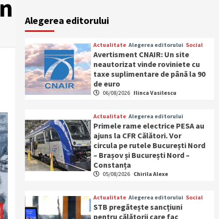
an
Alegerea editorului
Actualitate
Alegerea editorului
Social
Avertisment CNAIR: Un site
neautorizat vinde roviniete cu
taxe suplimentare de până la 90
de euro
06/08/2026
Ilinca Vasilescu
Actualitate
Alegerea editorului
Primele rame electrice PESA au
ajuns la CFR Călători. Vor
circula pe rutele București Nord
– Brașov și București Nord –
Constanța
05/08/2026
Chirila Alexe
Actualitate
Alegerea editorului
Social
STB pregătește sancțiuni
pentru călătorii care fac