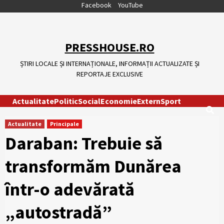
Skip
Facebook
YouTube
to
content
PRESSHOUSE.RO
ȘTIRI LOCALE ȘI INTERNAȚIONALE, INFORMAȚII ACTUALIZATE ȘI
REPORTAJE EXCLUSIVE
Actualitate
Politic
Social
Economie
Extern
Sport
Actualitate
Principale
Daraban: Trebuie să
transformăm Dunărea
într-o adevărată
„autostradă”