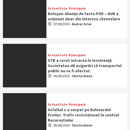
Actualitate
Principale
Bolojan: Alianța de facto PSD – AUR a
acționat doar din interese clientelare
07/08/2026
Andrei Grim
Actualitate
Principale
STB a cerut intrarea în insolvență.
Societatea dă asigurări că transportul
public nu va fi afectat
06/08/2026
Chirila Alexe
Actualitate
Principale
Asfaltul s-a surpat pe Bulevardul
Eroilor. Trafic restricționat în centrul
Bucureștiului
06/08/2026
Chirila Alexe