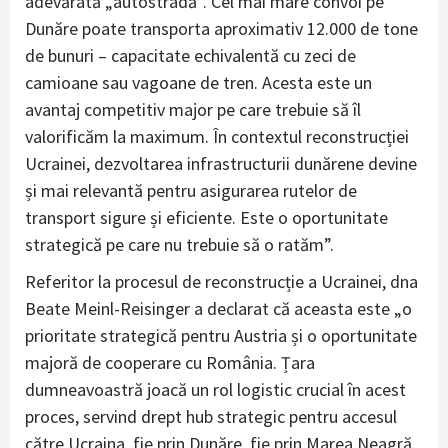
adevărată „autostradă”. Cel mai mare convoi pe
Dunăre poate transporta aproximativ 12.000 de tone
de bunuri – capacitate echivalentă cu zeci de
camioane sau vagoane de tren. Acesta este un
avantaj competitiv major pe care trebuie să îl
valorificăm la maximum. În contextul reconstrucției
Ucrainei, dezvoltarea infrastructurii dunărene devine
și mai relevantă pentru asigurarea rutelor de
transport sigure și eficiente. Este o oportunitate
strategică pe care nu trebuie să o ratăm”.
Referitor la procesul de reconstrucție a Ucrainei, dna
Beate Meinl-Reisinger a declarat că aceasta este „o
prioritate strategică pentru Austria și o oportunitate
majoră de cooperare cu România. Țara
dumneavoastră joacă un rol logistic crucial în acest
proces, servind drept hub strategic pentru accesul
către Ucraina, fie prin Dunăre, fie prin Marea Neagră.