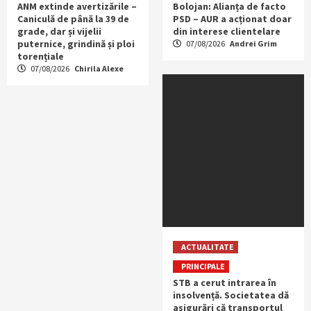
ANM extinde avertizările –
Bolojan: Alianța de facto
Caniculă de până la 39 de
PSD – AUR a acționat doar
grade, dar și vijelii
din interese clientelare
puternice, grindină și ploi
07/08/2026
Andrei Grim
torențiale
07/08/2026
Chirila Alexe
ACTUALITATE
PRINCIPALE
STB a cerut intrarea în
insolvență. Societatea dă
asigurări că transportul