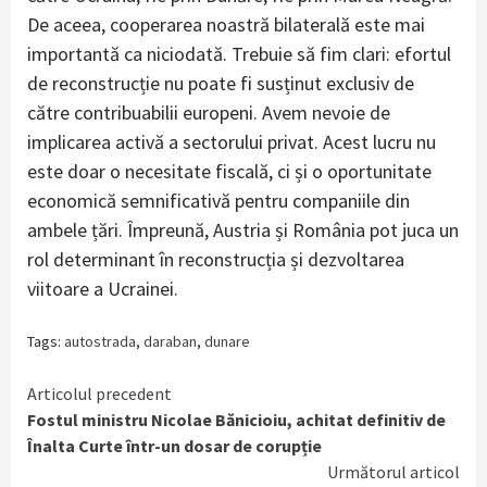
De aceea, cooperarea noastră bilaterală este mai
importantă ca niciodată. Trebuie să fim clari: efortul
de reconstrucție nu poate fi susținut exclusiv de
către contribuabilii europeni. Avem nevoie de
implicarea activă a sectorului privat. Acest lucru nu
este doar o necesitate fiscală, ci și o oportunitate
economică semnificativă pentru companiile din
ambele țări. Împreună, Austria și România pot juca un
rol determinant în reconstrucția și dezvoltarea
viitoare a Ucrainei.
Tags:
autostrada
,
daraban
,
dunare
Continue
Articolul precedent
Fostul ministru Nicolae Bănicioiu, achitat definitiv de
Reading
Înalta Curte într-un dosar de corupție
Următorul articol