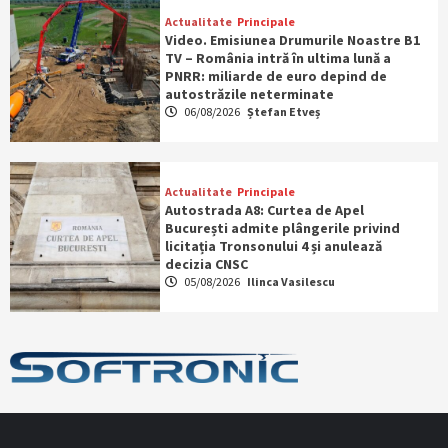
Actualitate
Principale
Video. Emisiunea Drumurile Noastre B1
TV – România intră în ultima lună a
PNRR: miliarde de euro depind de
autostrăzile neterminate
06/08/2026
Ștefan Etveș
Actualitate
Principale
Autostrada A8: Curtea de Apel
București admite plângerile privind
licitația Tronsonului 4 și anulează
decizia CNSC
05/08/2026
Ilinca Vasilescu