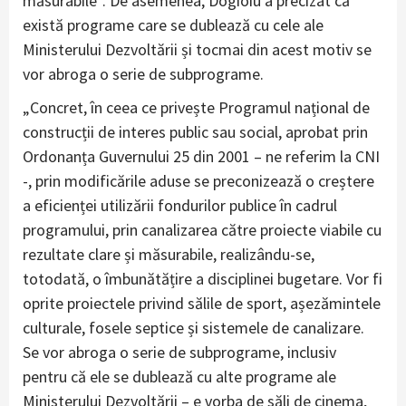
măsurabile”. De asemenea, Dogioiu a precizat că
există programe care se dublează cu cele ale
Ministerului Dezvoltării și tocmai din acest motiv se
vor abroga o serie de subprograme.
„Concret, în ceea ce privește Programul național de
construcții de interes public sau social, aprobat prin
Ordonanța Guvernului 25 din 2001 – ne referim la CNI
-, prin modificările aduse se preconizează o creștere
a eficienței utilizării fondurilor publice în cadrul
programului, prin canalizarea către proiecte viabile cu
rezultate clare și măsurabile, realizându-se,
totodată, o îmbunătățire a disciplinei bugetare. Vor fi
oprite proiectele privind sălile de sport, așezămintele
culturale, fosele septice și sistemele de canalizare.
Se vor abroga o serie de subprograme, inclusiv
pentru că ele se dublează cu alte programe ale
Ministerului Dezvoltării – e vorba de săli de cinema,