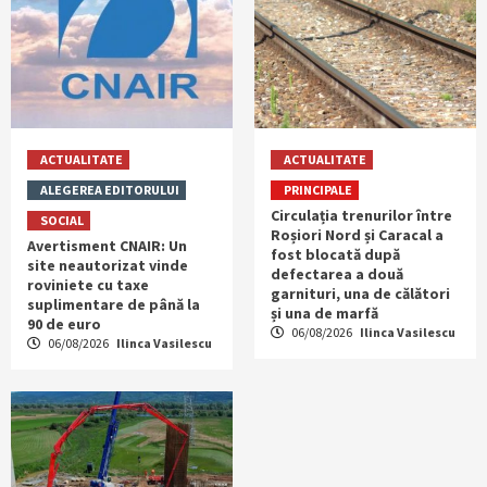
ACTUALITATE
ACTUALITATE
ALEGEREA EDITORULUI
PRINCIPALE
Circulația trenurilor între
SOCIAL
Roșiori Nord și Caracal a
Avertisment CNAIR: Un
fost blocată după
site neautorizat vinde
defectarea a două
roviniete cu taxe
garnituri, una de călători
suplimentare de până la
și una de marfă
90 de euro
06/08/2026
Ilinca Vasilescu
06/08/2026
Ilinca Vasilescu