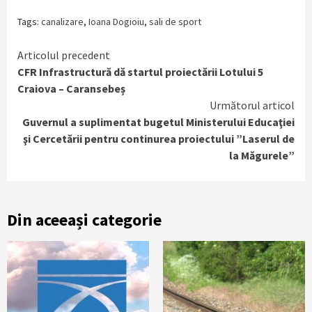
Tags:
canalizare
,
Ioana Dogioiu
,
sali de sport
Continue
Articolul precedent
CFR Infrastructură dă startul proiectării Lotului 5
Reading
Craiova – Caransebeș
Următorul articol
Guvernul a suplimentat bugetul Ministerului Educaţiei
şi Cercetării pentru continurea proiectului ”Laserul de
la Măgurele”
Din aceeași categorie