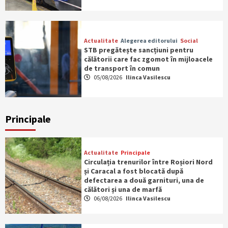
Actualitate
Alegerea editorului
Social
STB pregătește sancțiuni pentru
călătorii care fac zgomot în mijloacele
de transport în comun
05/08/2026
Ilinca Vasilescu
Principale
Actualitate
Principale
Circulația trenurilor între Roșiori Nord
și Caracal a fost blocată după
defectarea a două garnituri, una de
călători și una de marfă
06/08/2026
Ilinca Vasilescu