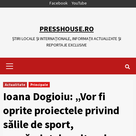
Skip
Facebook
YouTube
to
content
PRESSHOUSE.RO
ȘTIRI LOCALE ȘI INTERNAȚIONALE, INFORMAȚII ACTUALIZATE ȘI
REPORTAJE EXCLUSIVE
Primary
Menu
Actualitate
Principale
Ioana Dogioiu: „Vor fi
oprite proiectele privind
sălile de sport,