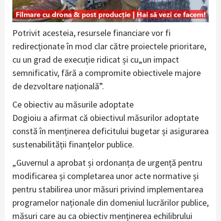
Potrivit acesteia, resursele financiare vor fi
redirecționate în mod clar către proiectele prioritare,
cu un grad de execuție ridicat și cu„un impact
semnificativ, fără a compromite obiectivele majore
de dezvoltare națională”.
Ce obiectiv au măsurile adoptate
Dogioiu a afirmat că obiectivul măsurilor adoptate
constă în menținerea deficitului bugetar și asigurarea
sustenabilității finanțelor publice.
„Guvernul a aprobat și ordonanța de urgență pentru
modificarea și completarea unor acte normative și
pentru stabilirea unor măsuri privind implementarea
programelor naționale din domeniul lucrărilor publice,
măsuri care au ca obiectiv menținerea echilibrului