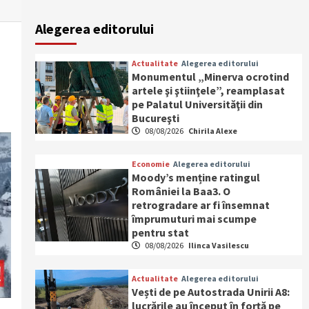
Alegerea editorului
Actualitate
Alegerea editorului
Monumentul „Minerva ocrotind
artele şi ştiinţele”, reamplasat
pe Palatul Universităţii din
Bucureşti
08/08/2026
Chirila Alexe
Economie
Alegerea editorului
Moody’s menține ratingul
României la Baa3. O
retrogradare ar fi însemnat
împrumuturi mai scumpe
pentru stat
08/08/2026
Ilinca Vasilescu
Actualitate
Alegerea editorului
Vești de pe Autostrada Unirii A8:
lucrările au început în forță pe