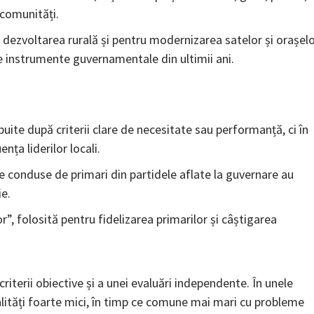
 comunități.
 dezvoltarea rurală și pentru modernizarea satelor și orașel
te instrumente guvernamentale din ultimii ani.
buite după criterii clare de necesitate sau performanță, ci în
nța liderilor locali.
e conduse de primari din partidele aflate la guvernare au
e.
”, folosită pentru fidelizarea primarilor și câștigarea
criterii obiective și a unei evaluări independente. În unele
alități foarte mici, în timp ce comune mai mari cu probleme