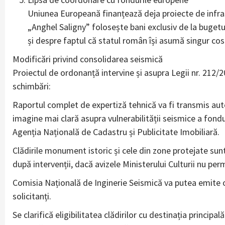
Uniunea Europeană finanțează deja proiecte de infras
„Anghel Saligny” folosește bani exclusiv de la bugetul
și despre faptul că statul român își asumă singur cos
Modificări privind consolidarea seismică
Proiectul de ordonanță intervine și asupra Legii nr. 212/20
schimbări:
Raportul complet de expertiză tehnică va fi transmis autor
imagine mai clară asupra vulnerabilității seismice a fondul
Agenția Națională de Cadastru și Publicitate Imobiliară.
Clădirile monument istoric și cele din zone protejate sunt 
după intervenții, dacă avizele Ministerului Culturii nu perm
Comisia Națională de Inginerie Seismică va putea emite opi
solicitanți.
Se clarifică eligibilitatea clădirilor cu destinația principa