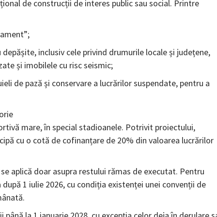
ional de construcții de interes public sau social. Printre
sament”;
pășite, inclusiv cele privind drumurile locale și județene,
zate și imobilele cu risc seismic;
uieli de pază și conservare a lucrărilor suspendate, pentru a
orie
ortivă mare, în special stadioanele. Potrivit proiectului,
icipă cu o cotă de cofinanțare de 20% din valoarea lucrărilor
 se aplică doar asupra restului rămas de executat. Pentru
 după 1 iulie 2026, cu condiția existenței unei convenții de
amânată.
i până la 1 ianuarie 2028, cu excepția celor deja în derulare s