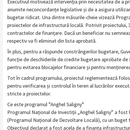
Executivul motivează intervenția prin necesitatea de a prio
anumite neconcordanțe legislative și de a asigura utilizare
bugetar ridicat. Una dintre măsurile-cheie vizează Program
proiectelor de infrastructură locală. Potrivit proiectulu
contractelor de finanțare. Dacă un beneficiar nu semnează
respectiv va fi eliminat din lista aprobată.
În plus, pentru a răspunde constrângerilor bugetare, Guver
funcție de deschiderile de credite bugetare aprobate de 
pentru evitarea blocajelor financiare și pentru menținerea 
Tot în cadrul programului, proiectul reglementează folos
pentru verificarea și controlul în teren al lucrărilor execu
stricte a proiectelor.
Ce este programul ”Anghel Saligny”
Programul Național de Investiții „Anghel Saligny” a fost
(Programul Național de Dezvoltare Locală), cu un buget to
Obiectivul declarat a fost acela de a finanța infrastructur