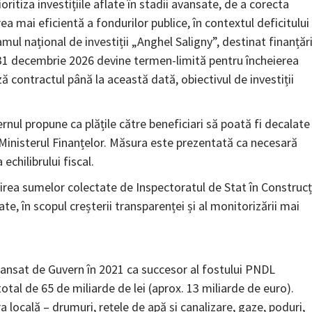
ritiza investițiile aflate în stadii avansate, de a corecta
a mai eficientă a fondurilor publice, în contextul deficitului
ul național de investiții „Anghel Saligny”, destinat finanțări
i, 31 decembrie 2026 devine termen-limită pentru încheierea
 contractul până la această dată, obiectivul de investiții
nul propune ca plățile către beneficiari să poată fi decalate 
Ministerul Finanțelor. Măsura este prezentată ca necesară
echilibrului fiscal.
irea sumelor colectate de Inspectoratul de Stat în Construcț
tate, în scopul creșterii transparenței și al monitorizării mai
 lansat de Guvern în 2021 ca succesor al fostului PNDL
tal de 65 de miliarde de lei (aprox. 13 miliarde de euro).
a locală – drumuri, rețele de apă și canalizare, gaze, poduri,