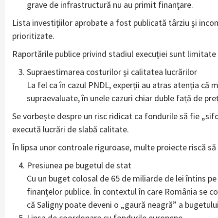
grave de infrastructură nu au primit finanțare.
Lista investițiilor aprobate a fost publicată târziu și inco
prioritizate.
Raportările publice privind stadiul execuției sunt limitate 
Supraestimarea costurilor și calitatea lucrărilor
La fel ca în cazul PNDL, experții au atras atenția că m
supraevaluate, în unele cazuri chiar duble față de preț
Se vorbește despre un risc ridicat ca fondurile să fie „sifo
execută lucrări de slabă calitate.
În lipsa unor controale riguroase, multe proiecte riscă s
Presiunea pe bugetul de stat
Cu un buget colosal de 65 de miliarde de lei întins p
finanțelor publice. În contextul în care România se c
că Saligny poate deveni o „gaură neagră” a bugetului
Lipsa de coordonare cu fondurile europene