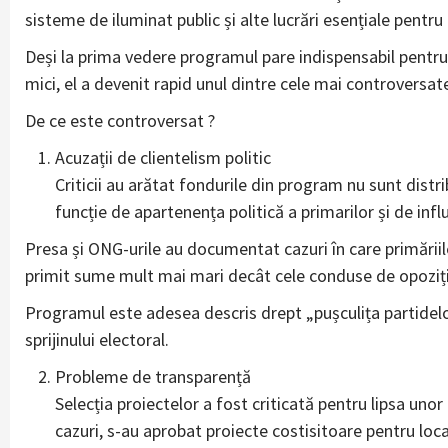
sisteme de iluminat public și alte lucrări esențiale pentru
Deși la prima vedere programul pare indispensabil pentru
mici, el a devenit rapid unul dintre cele mai controversa
De ce este controversat ?
Acuzații de clientelism politic
Criticii au arătat fondurile din program nu sunt distri
funcție de apartenența politică a primarilor și de influe
Presa și ONG-urile au documentat cazuri în care primăriil
primit sume mult mai mari decât cele conduse de opoziți
Programul este adesea descris drept „pușculița partidelor
sprijinului electoral.
Probleme de transparență
Selecția proiectelor a fost criticată pentru lipsa unor 
cazuri, s-au aprobat proiecte costisitoare pentru loc