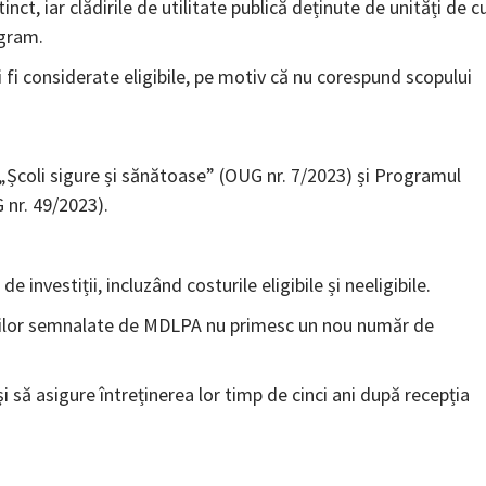
ct, iar clădirile de utilitate publică deținute de unități de cu
ogram.
i fi considerate eligibile, pe motiv că nu corespund scopului
 „Școli sigure și sănătoase” (OUG nr. 7/2023) și Programul
 nr. 49/2023).
de investiții, incluzând costurile eligibile și neeligibile.
ților semnalate de MDLPA nu primesc un nou număr de
și să asigure întreținerea lor timp de cinci ani după recepția