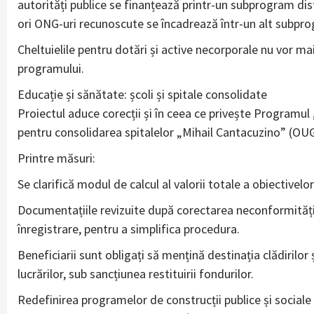
autorități publice se finanțează printr-un subprogram distin
ori ONG-uri recunoscute se încadrează într-un alt subpr
Cheltuielile pentru dotări și active necorporale nu vor ma
programului.
Educație și sănătate: școli și spitale consolidate
Proiectul aduce corecții și în ceea ce privește Programul
pentru consolidarea spitalelor „Mihail Cantacuzino” (OUG
Printre măsuri:
Se clarifică modul de calcul al valorii totale a obiectivelor 
Documentațiile revizuite după corectarea neconformită
înregistrare, pentru a simplifica procedura.
Beneficiarii sunt obligați să mențină destinația clădirilor 
lucrărilor, sub sancțiunea restituirii fondurilor.
Redefinirea programelor de construcții publice și sociale