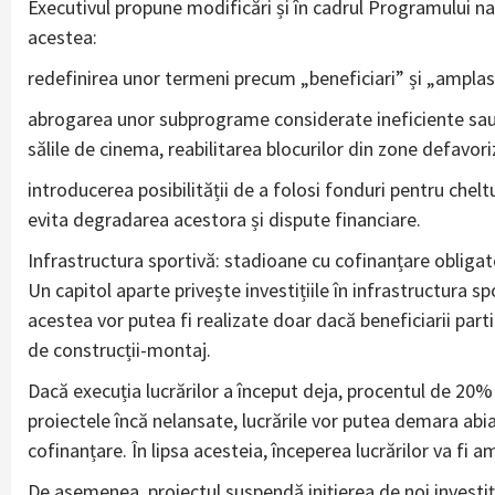
Executivul propune modificări și în cadrul Programului naț
acestea:
redefinirea unor termeni precum „beneficiari” și „ampla
abrogarea unor subprograme considerate ineficiente sau de
sălile de cinema, reabilitarea blocurilor din zone defavori
introducerea posibilității de a folosi fonduri pentru chelt
evita degradarea acestora și dispute financiare.
Infrastructura sportivă: stadioane cu cofinanțare obligat
Un capitol aparte privește investițiile în infrastructura sp
acestea vor putea fi realizate doar dacă beneficiarii part
de construcții-montaj.
Dacă execuția lucrărilor a început deja, procentul de 20%
proiectele încă nelansate, lucrările vor putea demara abia
cofinanțare. În lipsa acesteia, începerea lucrărilor va fi 
De asemenea, proiectul suspendă inițierea de noi investiți