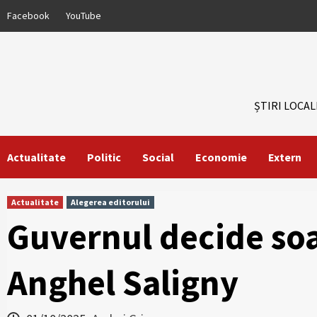
Skip
Facebook
YouTube
to
content
ȘTIRI LOCAL
Actualitate
Politic
Social
Economie
Extern
Actualitate
Alegerea editorului
Guvernul decide so
Anghel Saligny