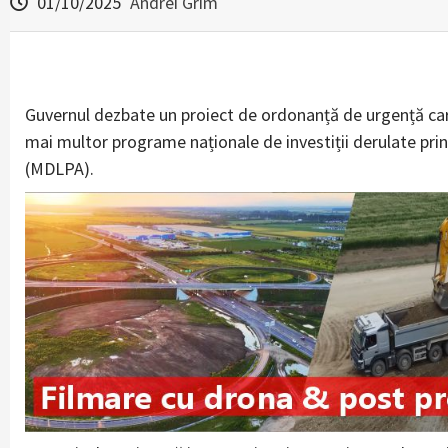
01/10/2025
Andrei Grim
Guvernul dezbate un proiect de ordonanță de urgență car
mai multor programe naționale de investiții derulate prin 
(MDLPA).