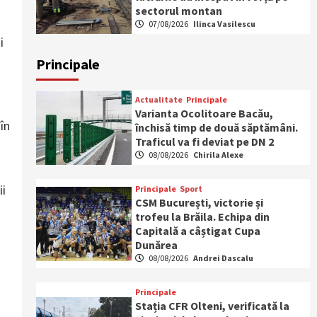
sectorul montan
07/08/2026
Ilinca Vasilescu
i
Principale
Actualitate
Principale
Varianta Ocolitoare Bacău,
în
închisă timp de două săptămâni.
Traficul va fi deviat pe DN 2
08/08/2026
Chirila Alexe
ii
Principale
Sport
CSM București, victorie și
trofeu la Brăila. Echipa din
Capitală a câștigat Cupa
Dunărea
08/08/2026
Andrei Dascalu
Principale
Stația CFR Olteni, verificată la