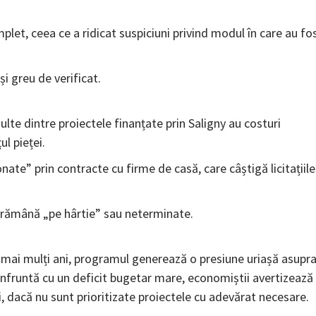
mplet, ceea ce a ridicat suspiciuni privind modul în care au fo
și greu de verificat.
ulte dintre proiectele finanțate prin Saligny au costuri
ul pieței.
nate” prin contracte cu firme de casă, care câștigă licitațiile
ă rămână „pe hârtie” sau neterminate.
e mai mulți ani, programul generează o presiune uriașă asupr
onfruntă cu un deficit bugetar mare, economiștii avertizează
, dacă nu sunt prioritizate proiectele cu adevărat necesare.