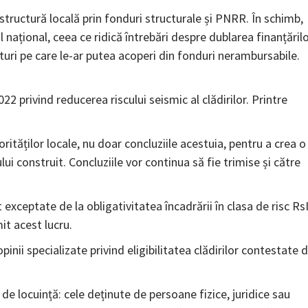
tructură locală prin fonduri structurale și PNRR. În schimb,
 național, ceea ce ridică întrebări despre dublarea finanțăril
turi pe care le-ar putea acoperi din fonduri nerambursabile.
22 privind reducerea riscului seismic al clădirilor. Printre
ităților locale, nu doar concluziile acestuia, pentru a crea o
ui construit. Concluziile vor continua să fie trimise și către
exceptate de la obligativitatea încadrării în clasa de risc Rs
it acest lucru.
nii specializate privind eligibilitatea clădirilor contestate 
lă de locuință: cele deținute de persoane fizice, juridice sau