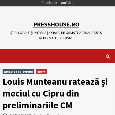
Skip
Facebook
YouTube
to
content
PRESSHOUSE.RO
ȘTIRI LOCALE ȘI INTERNAȚIONALE, INFORMAȚII ACTUALIZATE ȘI
REPORTAJE EXCLUSIVE
Primary
Menu
Alegerea editorului
Sport
Louis Munteanu ratează și
meciul cu Cipru din
preliminariile CM