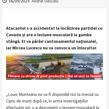
06/09/2025
Andrei Dascalu
Atacantul s-a accidentat la încălzirea partidei cu
Canada și are o leziune musculară la gamba
stângă. El va părăsi cantonamentul naționalei,
iar Mircea Lucescu nu va convoca un înlocuitor.
„Louis Munteanu nu va fi disponibil nici la meciul cu
Cipru de marți după ce, în urma investigațiilor
efectuate azi, s-a descoperit o leziune musculară la