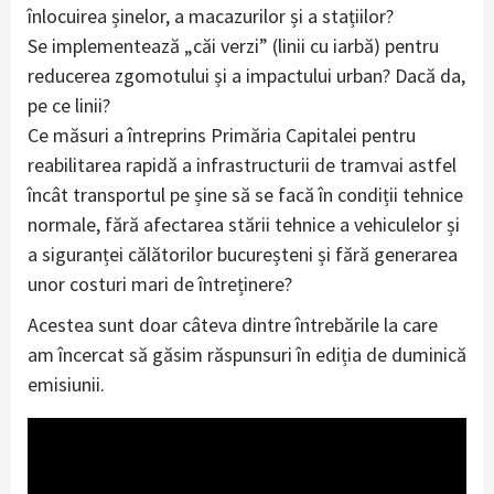
înlocuirea șinelor, a macazurilor și a stațiilor?
Se implementează „căi verzi” (linii cu iarbă) pentru
reducerea zgomotului și a impactului urban? Dacă da,
pe ce linii?
Ce măsuri a întreprins Primăria Capitalei pentru
reabilitarea rapidă a infrastructurii de tramvai astfel
încât transportul pe șine să se facă în condiții tehnice
normale, fără afectarea stării tehnice a vehiculelor și
a siguranței călătorilor bucureșteni și fără generarea
unor costuri mari de întreținere?
Acestea sunt doar câteva dintre întrebările la care
am încercat să găsim răspunsuri în ediția de duminică
emisiunii.