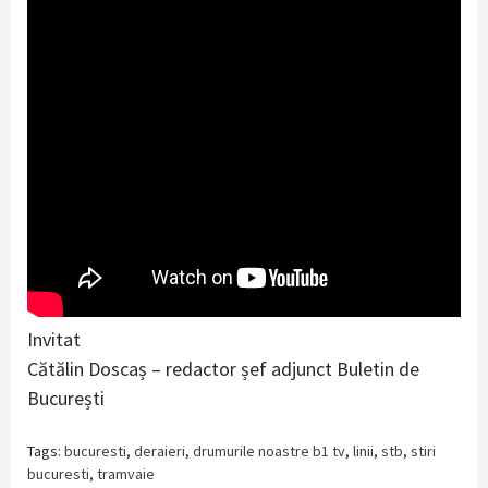
Invitat
Cătălin Doscaș – redactor șef adjunct Buletin de
București
Tags:
bucuresti
,
deraieri
,
drumurile noastre b1 tv
,
linii
,
stb
,
stiri
bucuresti
,
tramvaie