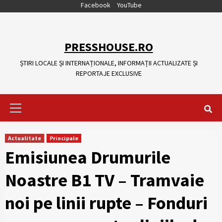
Skip
Facebook
YouTube
to
content
PRESSHOUSE.RO
ȘTIRI LOCALE ȘI INTERNAȚIONALE, INFORMAȚII ACTUALIZATE ȘI
REPORTAJE EXCLUSIVE
Primary
Menu
Actualitate
Principale
Emisiunea Drumurile
Noastre B1 TV – Tramvaie
noi pe linii rupte – Fonduri