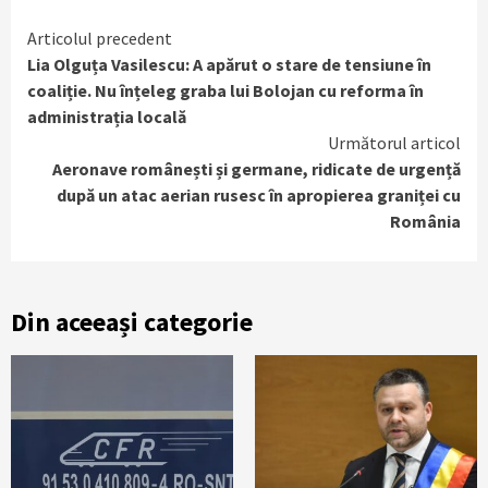
Continue
Articolul precedent
Lia Olguța Vasilescu: A apărut o stare de tensiune în
Reading
coaliție. Nu înțeleg graba lui Bolojan cu reforma în
administrația locală
Următorul articol
Aeronave românești și germane, ridicate de urgență
după un atac aerian rusesc în apropierea graniței cu
România
Din aceeași categorie