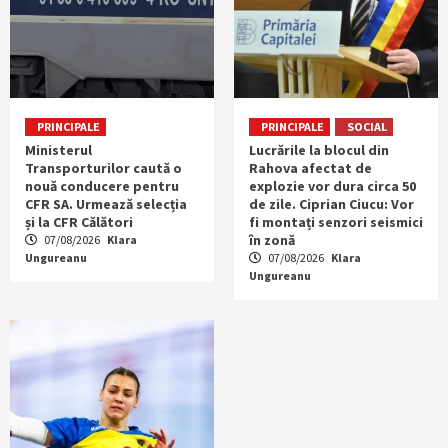
PRINCIPALE
PRINCIPALE
SOCIAL
Ministerul
Lucrările la blocul din
Transporturilor caută o
Rahova afectat de
nouă conducere pentru
explozie vor dura circa 50
CFR SA. Urmează selecția
de zile. Ciprian Ciucu: Vor
și la CFR Călători
fi montați senzori seismici
în zonă
07/08/2026
Klara
Ungureanu
07/08/2026
Klara
Ungureanu