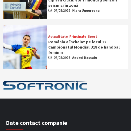
Ciprian Ciucu: Vor fi montați senzori
seismici în zonă
07/08/2026
Klara Ungureanu
Actualitate
Principale
Sport
România a încheiat pe locul 12
Campionatul Mondial U18 de handbal
feminin
07/08/2026
Andrei Dascalu
Date contact companie