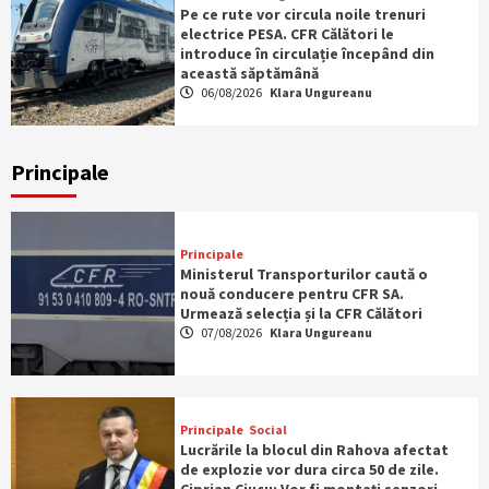
Pe ce rute vor circula noile trenuri
electrice PESA. CFR Călători le
introduce în circulație începând din
această săptămână
06/08/2026
Klara Ungureanu
Principale
Principale
Ministerul Transporturilor caută o
nouă conducere pentru CFR SA.
Urmează selecția și la CFR Călători
07/08/2026
Klara Ungureanu
Principale
Social
Lucrările la blocul din Rahova afectat
de explozie vor dura circa 50 de zile.